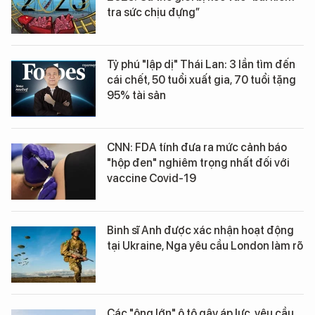
tra sức chịu đựng”
Tỷ phú "lập dị" Thái Lan: 3 lần tìm đến
cái chết, 50 tuổi xuất gia, 70 tuổi tặng
95% tài sản
CNN: FDA tính đưa ra mức cảnh báo
"hộp đen" nghiêm trọng nhất đối với
vaccine Covid-19
Binh sĩ Anh được xác nhận hoạt động
tại Ukraine, Nga yêu cầu London làm rõ
Các "ông lớn" ô tô gây áp lực, yêu cầu