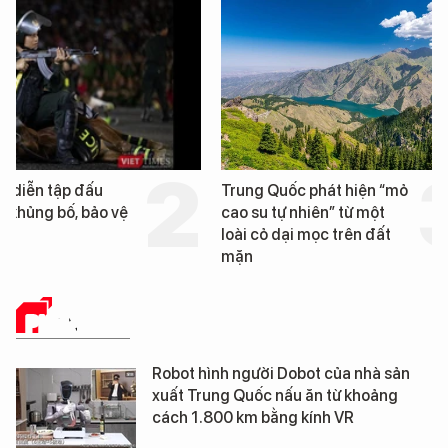
Trung Quốc phát hiện “mỏ
Loạt dự án bất động 
cao su tự nhiên” từ một
Đà Nẵng sắp bị kiểm t
loài cỏ dại mọc trên đất
mặn
PHÂN TÍCH
Robot hình người Dobot của nhà sản
xuất Trung Quốc nấu ăn từ khoảng
cách 1.800 km bằng kính VR