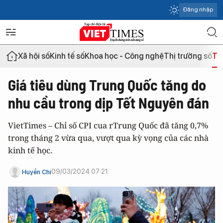
Đăng nhập
Xã hội số
Kinh tế số
Khoa học - Công nghệ
Thị trường số
Th
Giá tiêu dùng Trung Quốc tăng do
nhu cầu trong dịp Tết Nguyên đán
VietTimes – Chỉ số CPI cua rTrung Quốc đã tăng 0,7%
trong tháng 2 vừa qua, vượt qua kỳ vọng của các nhà
kinh tế học.
09/03/2024 07:21
Huyền Chi