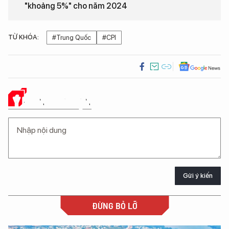
"khoảng 5%" cho năm 2024
TỪ KHÓA:
#Trung Quốc
#CPI
Ý KIẾN CỦA BẠN
Gửi ý kiến
ĐỪNG BỎ LỠ