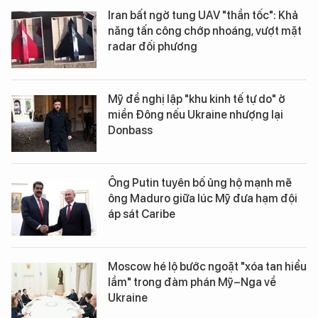
Iran bất ngờ tung UAV "thần tốc": Khả
năng tấn công chớp nhoáng, vượt mặt
radar đối phương
Mỹ đề nghị lập "khu kinh tế tự do" ở
miền Đông nếu Ukraine nhượng lại
Donbass
Ông Putin tuyên bố ủng hộ mạnh mẽ
ông Maduro giữa lúc Mỹ đưa hạm đội
áp sát Caribe
Moscow hé lộ bước ngoặt "xóa tan hiểu
lầm" trong đàm phán Mỹ–Nga về
Ukraine