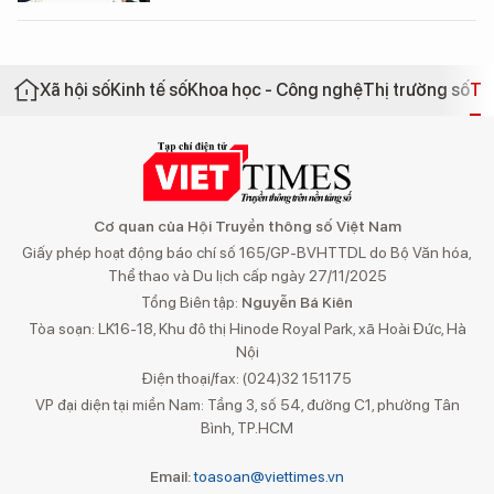
Xã hội số
Kinh tế số
Khoa học - Công nghệ
Thị trường số
Th
Cơ quan của Hội Truyền thông số Việt Nam
Giấy phép hoạt động báo chí số 165/GP-BVHTTDL do Bộ Văn hóa,
Thể thao và Du lịch cấp ngày 27/11/2025
Tổng Biên tập:
Nguyễn Bá Kiên
Tòa soạn: LK16-18, Khu đô thị Hinode Royal Park, xã Hoài Đức, Hà
Nội
Điện thoại/fax: (024)32 151175
VP đại diện tại miền Nam: Tầng 3, số 54, đường C1, phường Tân
Bình, TP.HCM
Email:
toasoan@viettimes.vn