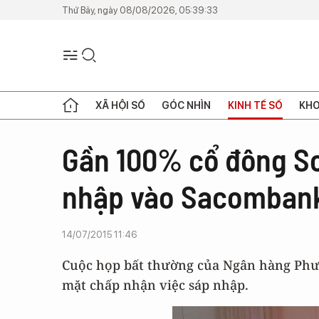
Thứ Bảy, ngày 08/08/2026, 05:39:33
XÃ HỘI SỐ
GÓC NHÌN
KINH TẾ SỐ
KHO
Gần 100% cổ đông S
nhập vào Sacomban
14/07/2015 11:46
Cuộc họp bất thường của Ngân hàng Phư
mặt chấp nhận việc sáp nhập.