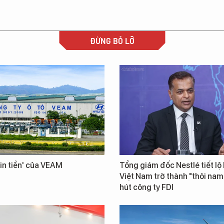
ĐỪNG BỎ LỠ
in tiền' của VEAM
Tổng giám đốc Nestlé tiết lộ 
Việt Nam trở thành "thỏi na
hút công ty FDI