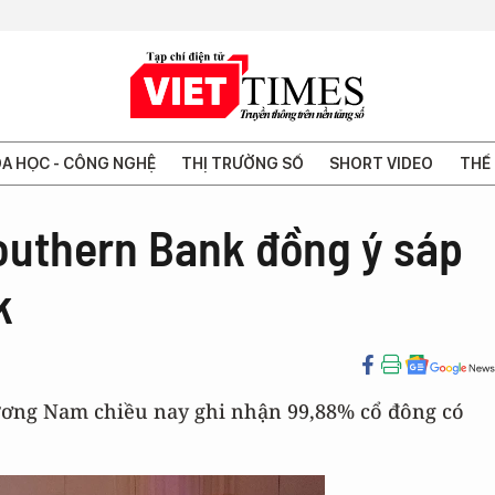
A HỌC - CÔNG NGHỆ
THỊ TRƯỜNG SỐ
SHORT VIDEO
THẾ 
outhern Bank đồng ý sáp
k
ơng Nam chiều nay ghi nhận 99,88% cổ đông có