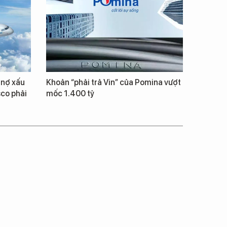
 nợ xấu
Khoản “phải trả Vin” của Pomina vượt
co phải
mốc 1.400 tỷ