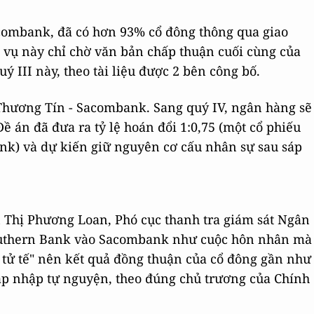
acombank, đã có hơn 93% cổ đông thông qua giao
 vụ này chỉ chờ văn bản chấp thuận cuối cùng của
ý III này, theo tài liệu được 2 bên công bố.
Thương Tín - Sacombank. Sang quý IV, ngân hàng sẽ
ề án đã đưa ra tỷ lệ hoán đổi 1:0,75 (một cổ phiếu
nk) và dự kiến giữ nguyên cơ cấu nhân sự sau sáp
ễn Thị Phương Loan, Phó cục thanh tra giám sát Ngân
outhern Bank vào Sacombank như cuộc hôn nhân mà
 tử tế" nên kết quả đồng thuận của cổ đông gần như
 sáp nhập tự nguyện, theo đúng chủ trương của Chính