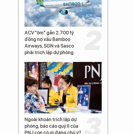
ACV "ôm" gần 2.700 tỷ
đồng nợ xấu Bamboo
Airways, SGN và Sasco
phải trích lập dự phòng
Ngoài khoản trích lập dự
phòng, báo cáo quý II của
PNJ còn có gì đáng chú ý?