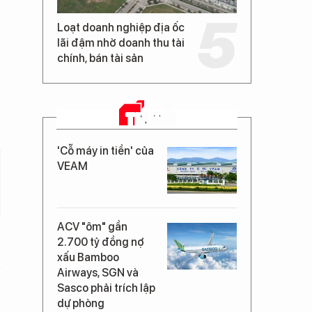
Loạt doanh nghiệp địa ốc
lãi đậm nhờ doanh thu tài
chính, bán tài sản
TIN MỚI
'Cỗ máy in tiền' của
VEAM
ACV "ôm" gần
2.700 tỷ đồng nợ
xấu Bamboo
Airways, SGN và
Sasco phải trích lập
dự phòng