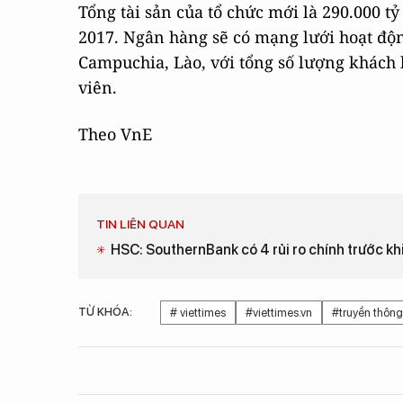
Tổng tài sản của tổ chức mới là 290.000 t
2017. Ngân hàng sẽ có mạng lưới hoạt độn
Campuchia, Lào, với tổng số lượng khách 
viên.
Theo VnE
TIN LIÊN QUAN
HSC: SouthernBank có 4 rủi ro chính trước k
TỪ KHÓA:
# viettimes
#viettimes.vn
#truyền thôn