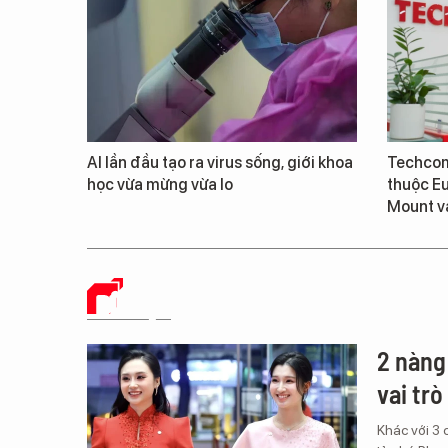
AI lần đầu tạo ra virus sống, giới khoa
Techcom
học vừa mừng vừa lo
thuộc E
Mount v
DỮ LIỆU
2 nàng
vai trò
Khác với 3 