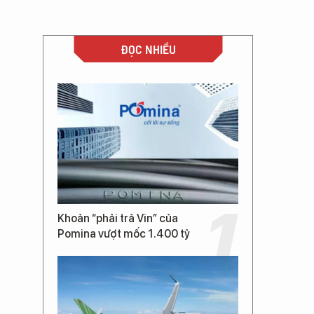
ĐỌC NHIỀU
Khoản “phải trả Vin” của
Pomina vượt mốc 1.400 tỷ