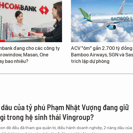
bank đang cho các công ty
ACV "ôm" gần 2.700 tỷ đồng
urowindow, Masan, One
Bamboo Airways, SGN và Sas
ay bao nhiêu?
trích lập dự phòng
 dâu của tỷ phú Phạm Nhật Vượng đang giữ
 gì trong hệ sinh thái Vingroup?
con đẻ đều đã tham gia quản trị, điều hành doanh nghiệp, 2 nàng dâu của