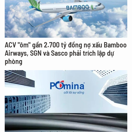
ACV "ôm" gần 2.700 tỷ đồng nợ xấu Bamboo
Airways, SGN và Sasco phải trích lập dự
phòng