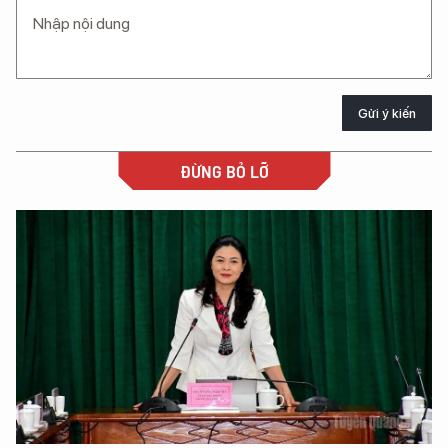
Gửi ý kiến
ĐỪNG BỎ LỠ