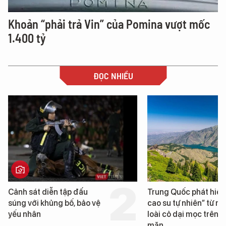
Khoản “phải trả Vin” của Pomina vượt mốc
1.400 tỷ
ĐỌC NHIỀU
Cảnh sát diễn tập đấu
Trung Quốc phát hiện
súng với khủng bố, bảo vệ
cao su tự nhiên” từ m
yếu nhân
loài cỏ dại mọc trên đ
mặn