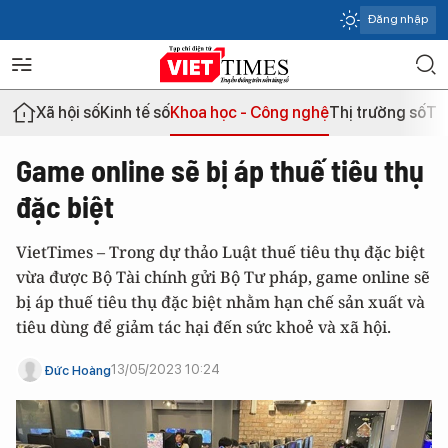
Đăng nhập
Xã hội số
Kinh tế số
Khoa học - Công nghệ
Thị trường số
Th
Game online sẽ bị áp thuế tiêu thụ
đặc biệt
VietTimes – Trong dự thảo Luật thuế tiêu thụ đặc biệt
vừa được Bộ Tài chính gửi Bộ Tư pháp, game online sẽ
bị áp thuế tiêu thụ đặc biệt nhằm hạn chế sản xuất và
tiêu dùng để giảm tác hại đến sức khoẻ và xã hội.
13/05/2023 10:24
Đức Hoàng