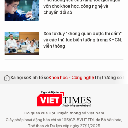
vốn cho khoa học, công nghệ và
chuyển đổi số
Xóa tư duy "không quản được thì cấm"
và các thủ tục biến tướng trong KHCN,
viễn thông
Xã hội số
Kinh tế số
Khoa học - Công nghệ
Thị trường số
Th
Cơ quan của Hội Truyền thông số Việt Nam
Giấy phép hoạt động báo chí số 165/GP-BVHTTDL do Bộ Văn hóa,
Thể thao và Du lịch cấp ngày 27/11/2025