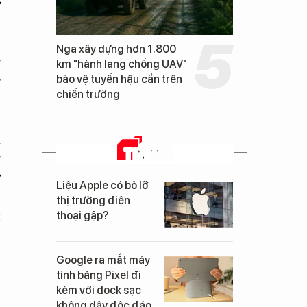
ự
Nga xây dựng hơn 1.800
g
km "hành lang chống UAV"
bảo vệ tuyến hậu cần trên
t
chiến trường
á
TIN MỚI
g
ơ
Liệu Apple có bỏ lỡ
i
thị trường điện
c
thoại gập?
Google ra mắt máy
i
tính bảng Pixel đi
kèm với dock sạc
k
không dây độc đáo