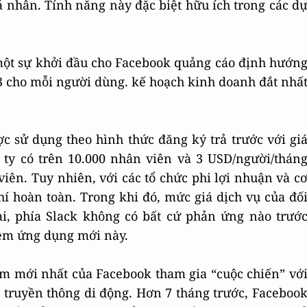
nhân. Tính năng này đặc biệt hữu ích trong các d
một sự khởi đầu cho Facebook quảng cáo định hướn
 3 cho mỗi người dùng. kế hoạch kinh doanh đắt nhấ
 sử dụng theo hình thức đăng ký trả trước với gi
 ty có trên 10.000 nhân viên và 3 USD/người/thán
iên. Tuy nhiên, với các tổ chức phi lợi nhuận và c
í hoàn toàn. Trong khi đó, mức giá dịch vụ của đố
tại, phía Slack không có bất cứ phản ứng nào trướ
ềm ứng dụng mới này.
m mới nhất của Facebook tham gia “cuộc chiến” vớ
à truyền thông di động. Hơn 7 tháng trước, Faceboo