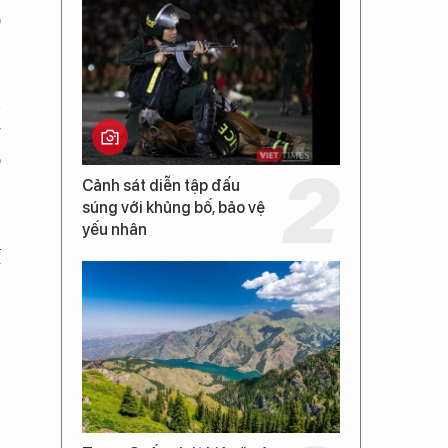
o
c
g
o
Cảnh sát diễn tập đấu
súng với khủng bố, bảo vệ
yếu nhân
h
ế
e