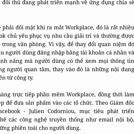
 đối thủ đang phát triển mạnh về ứng dụng chia s
 phải đối mặt khi ra mắt Workplace, đó là rất nhiề
k chủ yếu phục vụ nhu cầu giải trí và thường đượ
trong văn phòng. Vì vậy, để thay đổi quan niệm đ
ầu người dùng đăng nhập bằng tài khoản cá nhân v
tính năng mà người dùng có thể xem mọi thông ti
ng người quan tâm, thay vào đó là những nội dun
n từ công ty.
hàng trực tiếp phần mềm Workplace, đồng thời là
iệp để đưa sản phẩm vào các tổ chức. Theo Giám đố
ebook - Julien Codorniou, mục tiêu phát triể
hế các công nghệ truyền thống như email nội bộ
hững phiền toái cho người dùng.