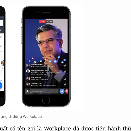
ụng di động Workplace.
t có tên gọi là Workplace đã được tiến hành th