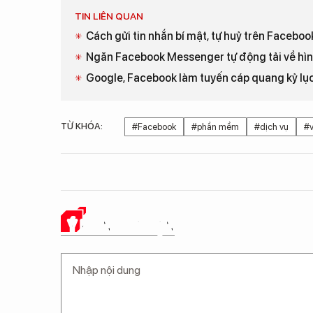
TIN LIÊN QUAN
Cách gửi tin nhắn bí mật, tự huỷ trên Faceb
Ngăn Facebook Messenger tự động tải về hì
Google, Facebook làm tuyến cáp quang kỷ lục
TỪ KHÓA:
#Facebook
#phần mềm
#dịch vụ
#v
Ý KIẾN CỦA BẠN