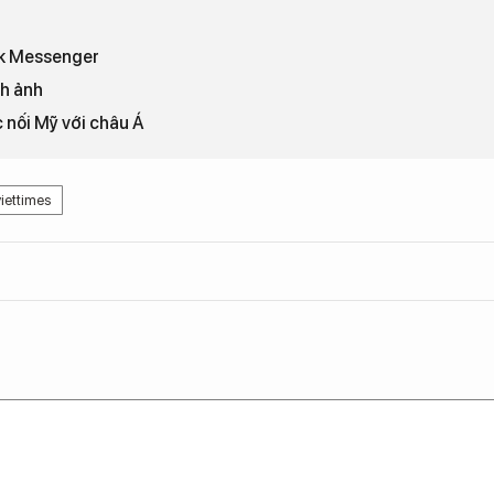
ook Messenger
nh ảnh
 nối Mỹ với châu Á
iettimes