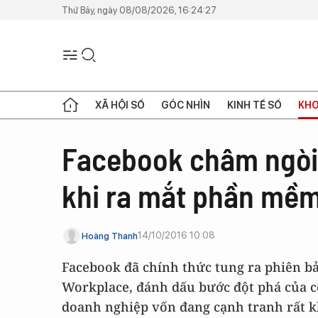
Thứ Bảy, ngày 08/08/2026, 16:24:27
XÃ HỘI SỐ
GÓC NHÌN
KINH TẾ SỐ
KHO
Facebook châm ngòi 
khi ra mắt phần mề
14/10/2016 10:08
Hoàng Thanh
Facebook đã chính thức tung ra phiên 
Workplace, đánh dấu bước đột phá của 
doanh nghiệp vốn đang cạnh tranh rất kh