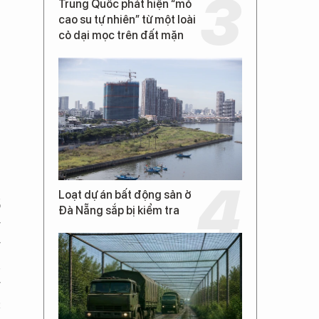
Trung Quốc phát hiện “mỏ
cao su tự nhiên” từ một loài
cỏ dại mọc trên đất mặn
Loạt dự án bất động sản ở
ổ
Đà Nẵng sắp bị kiểm tra
g
g
n
g
c