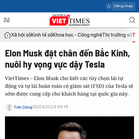
Đăng nhập
Xã hội số
Kinh tế số
Khoa học - Công nghệ
Thị trường số
Th
Elon Musk đặt chân đến Bắc Kinh,
nuôi hy vọng vực dậy Tesla
VietTimes – Elon Musk cho biết các tùy chọn lái tự
động và tự lái hoàn toàn có giám sát (FSD) của Tesla sẽ
sớm được cung cấp cho khách hàng tại quốc gia này.
28/04/2024 09:19
Tiến Dũng