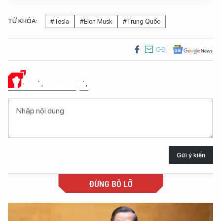
TỪ KHÓA:
#Tesla
#Elon Musk
#Trung Quốc
Ý KIẾN CỦA BẠN
Gửi ý kiến
ĐỪNG BỎ LỠ