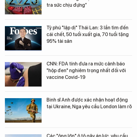
tra sức chịu đựng”
Tỷ phú "lập dị" Thái Lan: 3 lần tìm đến
cái chết, 50 tuổi xuất gia, 70 tuổi tặng
95% tài sản
CNN: FDA tính đưa ra mức cảnh báo
"hộp đen" nghiêm trọng nhất đối với
vaccine Covid-19
Binh sĩ Anh được xác nhận hoạt động
tại Ukraine, Nga yêu cầu London làm rõ
Các "ông lớn" ô tô gây áp lực, yêu cầu