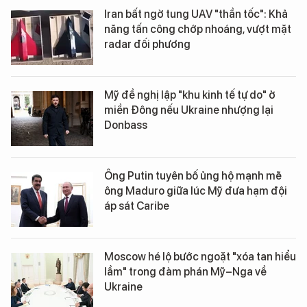
Iran bất ngờ tung UAV "thần tốc": Khả
năng tấn công chớp nhoáng, vượt mặt
radar đối phương
Mỹ đề nghị lập "khu kinh tế tự do" ở
miền Đông nếu Ukraine nhượng lại
Donbass
Ông Putin tuyên bố ủng hộ mạnh mẽ
ông Maduro giữa lúc Mỹ đưa hạm đội
áp sát Caribe
Moscow hé lộ bước ngoặt "xóa tan hiểu
lầm" trong đàm phán Mỹ–Nga về
Ukraine