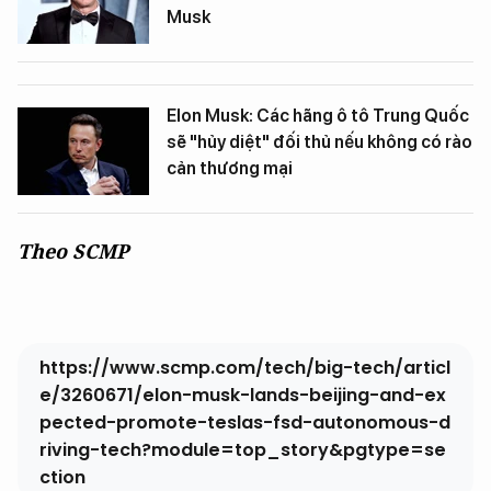
Musk
Elon Musk: Các hãng ô tô Trung Quốc
sẽ "hủy diệt" đối thủ nếu không có rào
cản thương mại
Theo SCMP
https://www.scmp.com/tech/big-tech/articl
e/3260671/elon-musk-lands-beijing-and-ex
pected-promote-teslas-fsd-autonomous-d
riving-tech?module=top_story&pgtype=se
ction