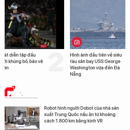
Hình ảnh đầu tiên về siêu
Cận cảnh chiến hạm 
tàu sân bay USS George
tống tàu sân bay USS
Washington vừa đến Đà
George Washington 
Nẵng
Đà Nẵng
PHÂN TÍCH
Robot hình người Dobot của nhà sản
xuất Trung Quốc nấu ăn từ khoảng
cách 1.800 km bằng kính VR