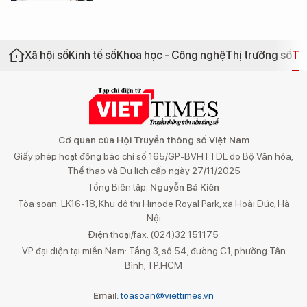
Xã hội số
Kinh tế số
Khoa học - Công nghệ
Thị trường số
Th
Cơ quan của Hội Truyền thông số Việt Nam
Giấy phép hoạt động báo chí số 165/GP-BVHTTDL do Bộ Văn hóa,
Thể thao và Du lịch cấp ngày 27/11/2025
Tổng Biên tập:
Nguyễn Bá Kiên
Tòa soạn: LK16-18, Khu đô thị Hinode Royal Park, xã Hoài Đức, Hà
Nội
Điện thoại/fax: (024)32 151175
VP đại diện tại miền Nam: Tầng 3, số 54, đường C1, phường Tân
Bình, TP.HCM
Email:
toasoan@viettimes.vn