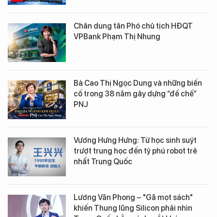
Chân dung tân Phó chủ tịch HĐQT
VPBank Phạm Thị Nhung
Bà Cao Thị Ngọc Dung và những biến
cố trong 38 năm gây dựng “đế chế”
PNJ
Vương Hưng Hưng: Từ học sinh suýt
trượt trung học đến tỷ phú robot trẻ
nhất Trung Quốc
Lương Văn Phong – "Gã mọt sách"
khiến Thung lũng Silicon phải nhìn