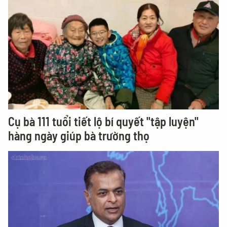
Cụ bà 111 tuổi tiết lộ bí quyết "tập luyện"
hàng ngày giúp bà trường thọ