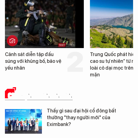
Trung Quốc phát hiện “mỏ
Loạt dự án bất
cao su tự nhiên” từ một
Đà Nẵng sắp bị
loài cỏ dại mọc trên đất
mặn
CHUYỆN DOANH NHÂN
Thấy gì sau đại hội cổ đông bất
thường "thay người mới" của
Eximbank?