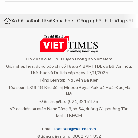
Xã hội số
Kinh tế số
Khoa học - Công nghệ
Thị trường số
Th
Cơ quan của Hội Truyền thông số Việt Nam
Giấy phép hoạt động báo chí số 165/GP-BVHTTDL do Bộ Văn hóa,
Thể thao và Du lịch cấp ngày 27/11/2025
Tổng Biên tập:
Nguyễn Bá Kiên
Tòa soạn: LK16-18, Khu đô thị Hinode Royal Park, xã Hoài Đức, Hà
Nội
Điện thoại/fax: (024)32 151175
VP đại diện tại miền Nam: Tầng 3, số 54, đường C1, phường Tân
Bình, TP.HCM
Email:
toasoan@viettimes.vn
Đường dây nóng:
0862 774 832