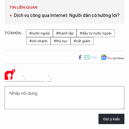
TIN LIÊN QUAN
Dịch vụ công qua Internet: Người dân có hưởng lợi?
TỪ KHÓA:
#nước ngoài
#thành lập
#đầu tư nước ngoài
#chi nhánh
#thủ tục
#cắt giảm
Ý KIẾN CỦA BẠN
Gửi ý kiến