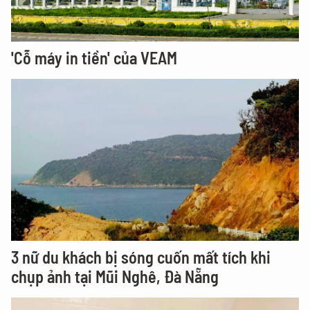
'Cỗ máy in tiền' của VEAM
3 nữ du khách bị sóng cuốn mất tích khi
chụp ảnh tại Mũi Nghê, Đà Nẵng