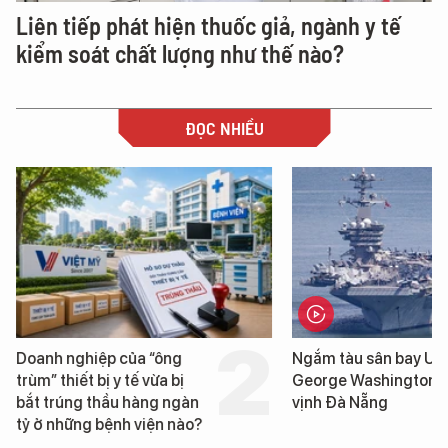
Liên tiếp phát hiện thuốc giả, ngành y tế
kiểm soát chất lượng như thế nào?
ĐỌC NHIỀU
Ngắm tàu sân bay USS
Cảnh sát diễn tập đ
George Washington trên
súng với khủng bố, b
vịnh Đà Nẵng
yếu nhân