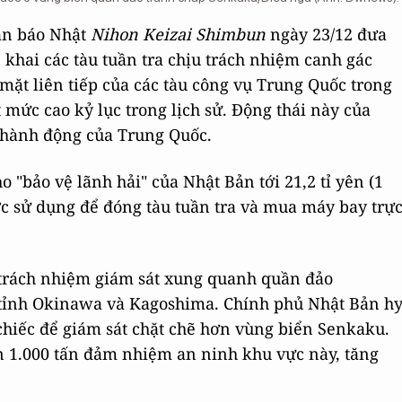
ẫn báo Nhật
Nihon Keizai Shimbun
ngày 23/12 đưa
 khai các tàu tuần tra chịu trách nhiệm canh gác
ặt liên tiếp của các tàu công vụ Trung Quốc trong
mức cao kỷ lục trong lịch sử. Động thái này của
 hành động của Trung Quốc.
 "bảo vệ lãnh hải" của Nhật Bản tới 21,2 tỉ yên (1
c sử dụng để đóng tàu tuần tra và mua máy bay trự
u trách nhiệm giám sát xung quanh quần đảo
ở tỉnh Okinawa và Kagoshima. Chính phủ Nhật Bản h
 chiếc để giám sát chặt chẽ hơn vùng biển Senkaku.
ơn 1.000 tấn đảm nhiệm an ninh khu vực này, tăng