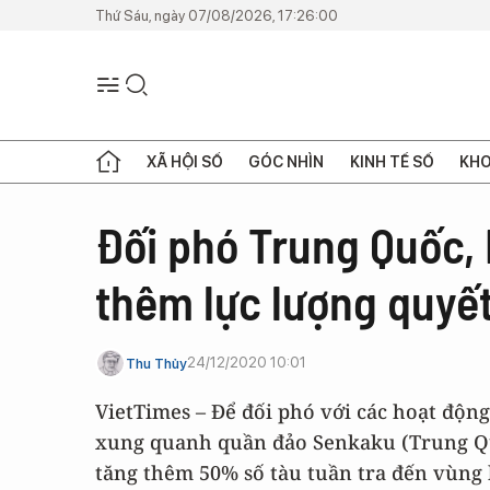
Thứ Sáu, ngày 07/08/2026, 17:26:00
XÃ HỘI SỐ
GÓC NHÌN
KINH TẾ SỐ
KHO
Đối phó Trung Quốc,
thêm lực lượng quyết
24/12/2020 10:01
Thu Thủy
VietTimes – Để đối phó với các hoạt độn
xung quanh quần đảo Senkaku (Trung Quố
tăng thêm 50% số tàu ​​tuần tra đến vùng 