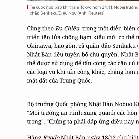
Tại cuộc họp báo khi thăm Tokyo hôm 24/11, Ngoại trưởng
chấp Senkaku/Điếu Ngư (Ảnh: Reuters).
Cũng theo
Đa Chiều
, trong một diễn biến 
triển tên lửa chống hạm kiểu mới có thể 
Okinawa, bao gồm cả quần đảo Senkaku (
Nhật Bản đều tuyên bố chủ quyền. Nhật B
thể được sử dụng để tấn công các căn cứ 
các loại vũ khí tấn công khác, chẳng hạn 
mặt đất của Trung Quốc.
Bộ trưởng Quốc phòng Nhật Bản Nobuo Kish
"Môi trường an ninh xung quanh các hòn 
trọng", "Chúng ta phải đáp ứng điều này m
Hãng
Kyodo
Nhật Bản ngày 18/12 cho biết