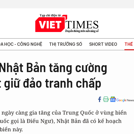
A HỌC - CÔNG NGHỆ
THỊ TRƯỜNG SỐ
SHORT VIDEO
THẾ 
 Nhật Bản tăng cường
 giữ đảo tranh chấp
g ngày càng gia tăng của Trung Quốc ở vùng biển
c gọi là Điếu Ngư), Nhật Bản đã có kế hoạch
biển này.