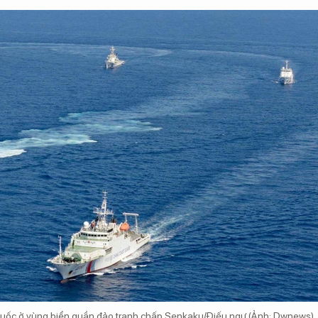
g Quốc ở vùng biển quần đảo tranh chấp Senkaku/Điếu ngư (Ảnh: Dwnews).