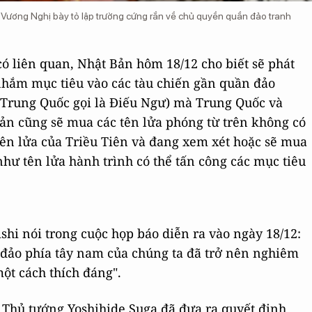
 Vương Nghị bày tỏ lập trường cứng rắn về chủ quyền quần đảo tranh
có liên quan, Nhật Bản hôm 18/12 cho biết sẽ phát
nhắm mục tiêu vào các tàu chiến gần quần đảo
Trung Quốc gọi là Điếu Ngư) mà Trung Quốc và
ản cũng sẽ mua các tên lửa phóng từ trên không có
tên lửa của Triều Tiên và đang xem xét hoặc sẽ mua
như tên lửa hành trình có thể tấn công các mục tiêu
i nói trong cuộc họp báo diễn ra vào ngày 18/12:
đảo phía tây nam của chúng ta đã trở nên nghiêm
ột cách thích đáng".
 Thủ tướng Yoshihide Suga đã đưa ra quyết định