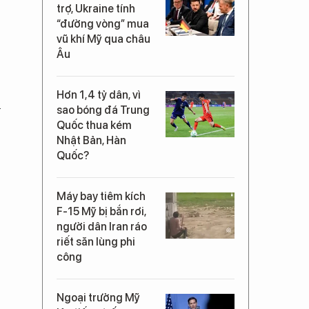
trợ, Ukraine tính
“đường vòng” mua
vũ khí Mỹ qua châu
Âu
Hơn 1,4 tỷ dân, vì
u
sao bóng đá Trung
Quốc thua kém
Nhật Bản, Hàn
Quốc?
Máy bay tiêm kích
F-15 Mỹ bị bắn rơi,
người dân Iran ráo
riết săn lùng phi
công
Ngoại trưởng Mỹ