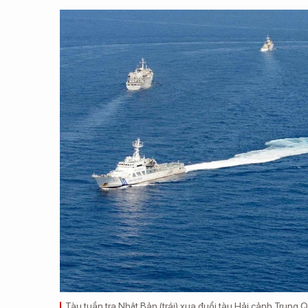
Tàu tuần tra Nhật Bản (trái) xua đuổi tàu Hải cảnh Trun