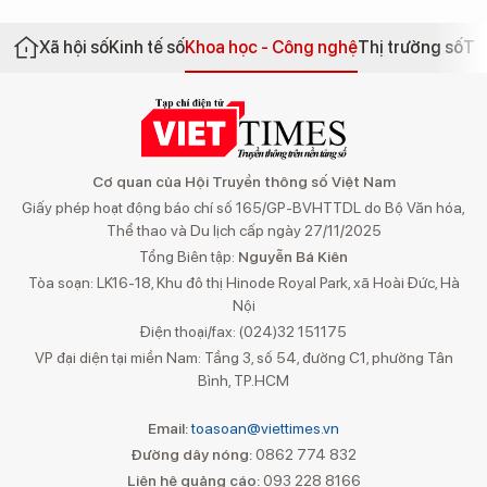
Xã hội số
Kinh tế số
Khoa học - Công nghệ
Thị trường số
Th
Cơ quan của Hội Truyền thông số Việt Nam
Giấy phép hoạt động báo chí số 165/GP-BVHTTDL do Bộ Văn hóa,
Thể thao và Du lịch cấp ngày 27/11/2025
Tổng Biên tập:
Nguyễn Bá Kiên
Tòa soạn: LK16-18, Khu đô thị Hinode Royal Park, xã Hoài Đức, Hà
Nội
Điện thoại/fax: (024)32 151175
VP đại diện tại miền Nam: Tầng 3, số 54, đường C1, phường Tân
Bình, TP.HCM
Email:
toasoan@viettimes.vn
Đường dây nóng:
0862 774 832
Liên hệ quảng cáo:
093 228 8166