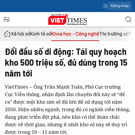
Đăng nhập
Xã hội số
Kinh tế số
Khoa học - Công nghệ
Thị trường số
Th
Đổi đầu số di động: Tái quy hoạch
kho 500 triệu số, đủ dùng trong 15
năm tới
VietTimes -- Ông Trần Mạnh Tuấn, Phó Cục trưởng
Cục Viễn thông, nhận định lần chuyển đổi này sẽ “để
ra” được một kho sim số đủ lớn để sử dụng tới năm
2050. Hiện nhiều ngành, trong đó có ngành viễn thông,
đang phát triển đột phá, nên khó có thể đoán chắc
được về thời gian, nhưng ít nhất kho số này sẽ duy trì
được trong 10 – 15 năm tới.