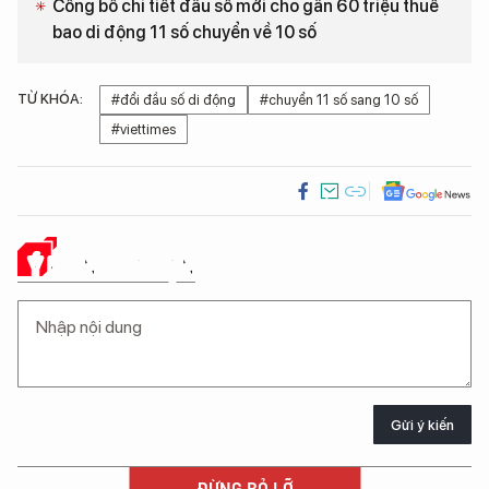
Công bố chi tiết đầu số mới cho gần 60 triệu thuê
bao di động 11 số chuyển về 10 số
TỪ KHÓA:
#đổi đầu số di động
#chuyển 11 số sang 10 số
#viettimes
Ý KIẾN CỦA BẠN
Gửi ý kiến
ĐỪNG BỎ LỠ