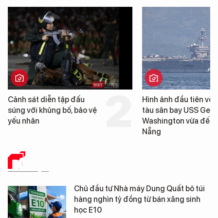
Hình ảnh đầu tiên về siêu
Cận cảnh chiến hạm 
tàu sân bay USS George
tống tàu sân bay USS
Washington vừa đến Đà
George Washington 
Nẵng
Đà Nẵng
DỮ LIỆU
Chủ đầu tư Nhà máy Dung Quất bỏ túi
hàng nghìn tỷ đồng từ bán xăng sinh
học E10