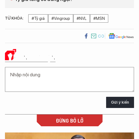
TỪ KHÓA:
#Tỷ giá
#Vingroup
#NVL
#MSN
Ý KIẾN CỦA BẠN
Gửi ý kiến
ĐỪNG BỎ LỠ