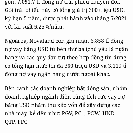
gồm 7.091,7 tỉ đồng nợ trái phiếu chuyển đổi.
Gói trái phiếu này có tổng giá trị 300 triệu USD,
kỳ hạn 5 năm, được phát hành vào tháng 7/2021
với lãi suất 5,25%/năm.
Ngoài ra, Novaland còn ghi nhận 6.858 tỉ đồng
nợ vay bằng USD từ bên thứ ba (chủ yếu là ngân
hàng và các quỹ đầu tư) theo hợp đồng tín dụng
có tổng hạn mức tối đa 360 triệu USD và 3.119 tỉ
đồng nợ vay ngân hàng nước ngoài khác.
Bên cạnh các doanh nghiệp bất động sản, nhóm
doanh nghiệp ngành điện cũng tích cực vay nợ
bằng USD nhằm thu xếp vốn để xây dựng các
nhà máy, kể đến như: PGV, PC1, POW, HND,
QTP, PPC.