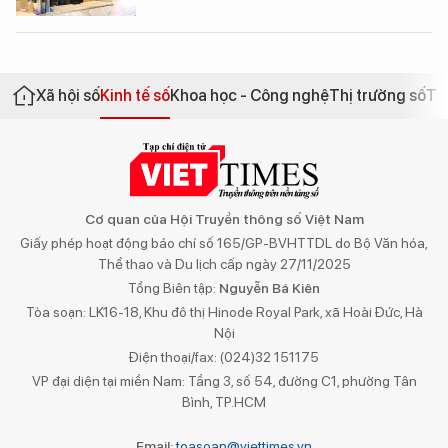
Xã hội số
Kinh tế số
Khoa học - Công nghệ
Thị trường số
Th
Cơ quan của Hội Truyền thông số Việt Nam
Giấy phép hoạt động báo chí số 165/GP-BVHTTDL do Bộ Văn hóa,
Thể thao và Du lịch cấp ngày 27/11/2025
Tổng Biên tập:
Nguyễn Bá Kiên
Tòa soạn: LK16-18, Khu đô thị Hinode Royal Park, xã Hoài Đức, Hà
Nội
Điện thoại/fax: (024)32 151175
VP đại diện tại miền Nam: Tầng 3, số 54, đường C1, phường Tân
Bình, TP.HCM
Email:
toasoan@viettimes.vn