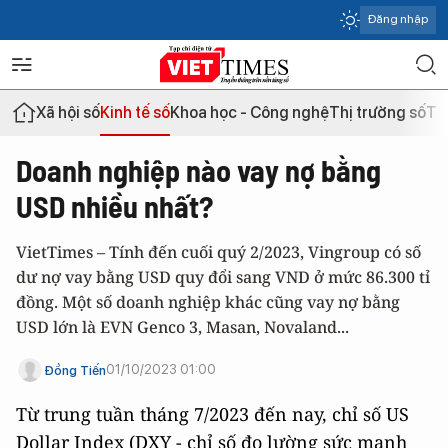
Đăng nhập
Xã hội số
Kinh tế số
Khoa học - Công nghệ
Thị trường số
Th
Doanh nghiệp nào vay nợ bằng
USD nhiều nhất?
VietTimes – Tính đến cuối quý 2/2023, Vingroup có số
dư nợ vay bằng USD quy đổi sang VND ở mức 86.300 tỉ
đồng. Một số doanh nghiệp khác cũng vay nợ bằng
USD lớn là EVN Genco 3, Masan, Novaland...
01/10/2023 01:00
Đồng Tiến
Từ trung tuần tháng 7/2023 đến nay, chỉ số US
Dollar Index (DXY - chỉ số đo lường sức mạnh