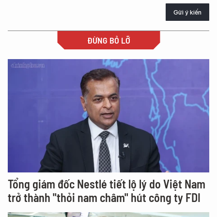
Gửi ý kiến
ĐỪNG BỎ LỠ
Tổng giám đốc Nestlé tiết lộ lý do Việt Nam
trở thành "thỏi nam châm" hút công ty FDI