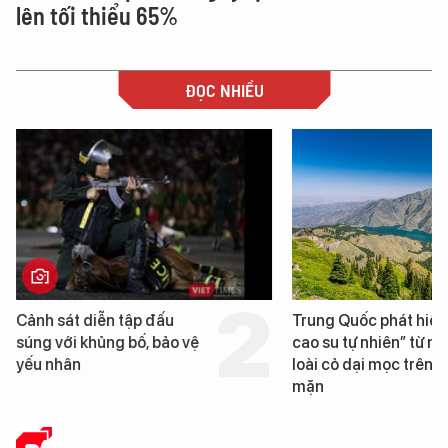
lên tối thiểu 65%
ĐỌC NHIỀU
Cảnh sát diễn tập đấu
Trung Quốc phát hiện
súng với khủng bố, bảo vệ
cao su tự nhiên” từ m
yếu nhân
loài cỏ dại mọc trên đ
mặn