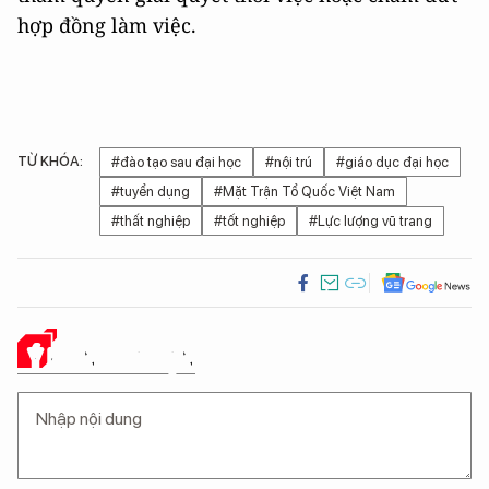
hợp đồng làm việc.
TỪ KHÓA:
#đào tạo sau đại học
#nội trú
#giáo dục đại học
#tuyển dụng
#Mặt Trận Tổ Quốc Việt Nam
#thất nghiệp
#tốt nghiệp
#Lực lượng vũ trang
Ý KIẾN CỦA BẠN