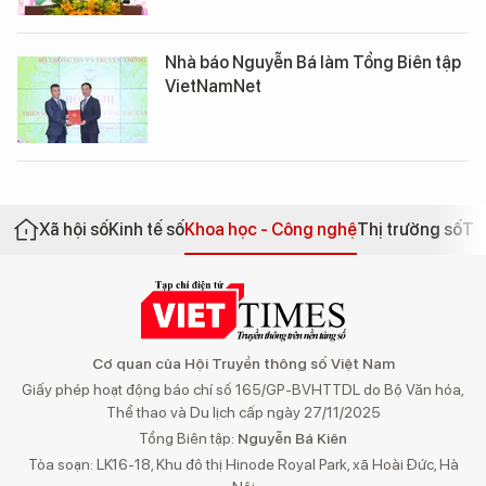
Nhà báo Nguyễn Bá làm Tổng Biên tập
VietNamNet
Xã hội số
Kinh tế số
Khoa học - Công nghệ
Thị trường số
Th
Cơ quan của Hội Truyền thông số Việt Nam
Giấy phép hoạt động báo chí số 165/GP-BVHTTDL do Bộ Văn hóa,
Thể thao và Du lịch cấp ngày 27/11/2025
Tổng Biên tập:
Nguyễn Bá Kiên
Tòa soạn: LK16-18, Khu đô thị Hinode Royal Park, xã Hoài Đức, Hà