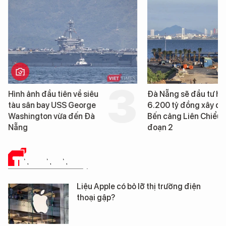
Hình ảnh đầu tiên về siêu
Đà Nẵng sẽ đầu tư h
tàu sân bay USS George
6.200 tỷ đồng xây d
Washington vừa đến Đà
Bến cảng Liên Chiểu g
Nẵng
đoạn 2
TIN CÔNG NGHỆ
Liệu Apple có bỏ lỡ thị trường điện
thoại gập?