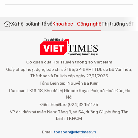
Xã hội số
Kinh tế số
Khoa học - Công nghệ
Thị trường số
Th
Cơ quan của Hội Truyền thông số Việt Nam
Giấy phép hoạt động báo chí số 165/GP-BVHTTDL do Bộ Văn hóa,
Thể thao và Du lịch cấp ngày 27/11/2025
Tổng Biên tập:
Nguyễn Bá Kiên
Tòa soạn: LK16-18, Khu đô thị Hinode Royal Park, xã Hoài Đức, Hà
Nội
Điện thoại/fax: (024)32 151175
VP đại diện tại miền Nam: Tầng 3, số 54, đường C1, phường Tân
Bình, TP.HCM
Email:
toasoan@viettimes.vn