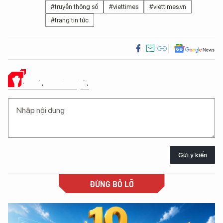
#truyền thông số
#viettimes
#viettimes.vn
#trang tin tức
Ý KIẾN CỦA BẠN
Gửi ý kiến
ĐỪNG BỎ LỠ