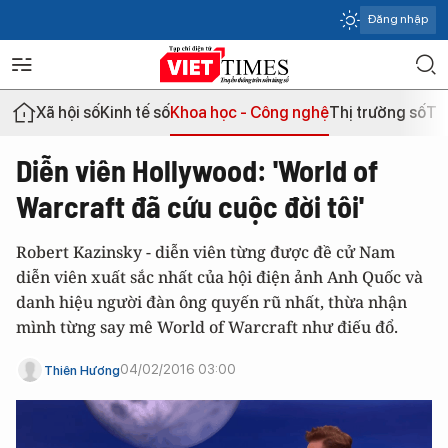
Đăng nhập
Xã hội số
Kinh tế số
Khoa học - Công nghệ
Thị trường số
Th
Diễn viên Hollywood: 'World of
Warcraft đã cứu cuộc đời tôi'
Robert Kazinsky - diễn viên từng được đề cử Nam
diễn viên xuất sắc nhất của hội điện ảnh Anh Quốc và
danh hiệu người đàn ông quyến rũ nhất, thừa nhận
mình từng say mê World of Warcraft như điếu đổ.
04/02/2016 03:00
Thiên Hương