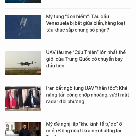
Mỹ tung “đòn hiểm”: Tàu dầu
Venezuela bị bắt giữa biển, hàng loạt
tàu khác sắp chung số phận?
UAV tàu mẹ “Cửu Thiên” lớn nhất thế
giới của Trung Quốc có chuyến bay
đầu tiên
Iran bất ngờ tung UAV "thần tốc": Khả
năng tấn công chớp nhoáng, vượt mặt
radar đối phương
Mỹ đề nghị lập "khu kinh tế tự do" ở
miền Đông nếu Ukraine nhượng lại