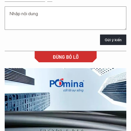
Gửi ý kiến
ĐỪNG BỎ LỠ