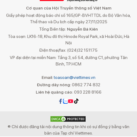
Cơ quan của Hội Truyền thông số Việt Nam
Giấy phép hoạt động báo chí số 165/GP-BVHTTDL do Bộ Văn hóa,
Thể thao và Du lịch cấp ngày 27/11/2025
Tổng Biên tập:
Nguyễn Bá Kiên
Tòa soạn: LK16-18, Khu đô thị Hinode Royal Park, xã Hoài Đức, Hà
Nội
Điện thoại/fax: (024)32 151175
VP đại diện tại miền Nam: Tầng 3, số 54, đường C1, phường Tân
Bình, TP.HCM
Email:
toasoan@viettimes.vn
Đường dây nóng:
0862 774 832
Liên hệ quảng cáo:
093 228 8166
® Chỉ được đăng tải nội dung thông tin khi có sự đồng ý bằng văn
bản của Tạp chí Viettimes.