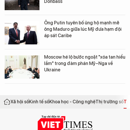
Donbass
Ông Putin tuyên bố ủng hộ mạnh mẽ
ông Maduro giữa lúc Mỹ đưa hạm đội
áp sát Caribe
Moscow hé lộ bước ngoặt "xóa tan hiểu
lầm" trong đàm phán Mỹ–Nga về
Ukraine
Xã hội số
Kinh tế số
Khoa học - Công nghệ
Thị trường số
Th