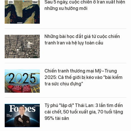
Sau 5 ngày, cuộc chiến ở Iran xuất hiện
những xu hướng mới
Những bài học đắt giá từ cuộc chiến
tranh Iran và hệ lụy toàn cầu
Chiến tranh thương mại Mỹ–Trung
2025: Cả thế giới bị kéo vào “bài kiểm
tra sức chịu đựng”
Tỷ phú "lập dị" Thái Lan: 3 lần tìm đến
cái chết, 50 tuổi xuất gia, 70 tuổi tặng
95% tài sản