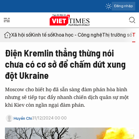
Đăng nhập
Xã hội số
Kinh tế số
Khoa học - Công nghệ
Thị trường số
Th
Điện Kremlin thẳng thừng nói
chưa có cơ sở để chấm dứt xung
đột Ukraine
Moscow cho biết họ đã sẵn sàng đàm phán hòa bình
nhưng sẽ tiếp tục đẩy nhanh chiến dịch quân sự một
khi Kiev còn ngần ngại đàm phán.
31/12/2024 00:00
Huyền Chi