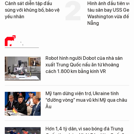
Cảnh sát diễn tập đấu
Hình ảnh đầu tiên về 
súng với khủng bố, bảo vệ
tàu sân bay USS Geo
yếu nhân
Washington vừa đến 
Nẵng
PHÂN TÍCH
Robot hình người Dobot của nhà sản
xuất Trung Quốc nấu ăn từ khoảng
cách 1.800 km bằng kính VR
Mỹ tạm dừng viện trợ, Ukraine tính
“đường vòng” mua vũ khí Mỹ qua châu
Âu
Hơn 1,4 tỷ dân, vì sao bóng đá Trung