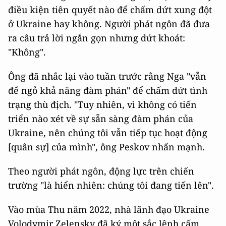
điều kiện tiên quyết nào để chấm dứt xung đột
ở Ukraine hay không. Người phát ngôn đã đưa
ra câu trả lời ngắn gọn nhưng dứt khoát:
"Không".
Ông đã nhắc lại vào tuần trước rằng Nga "vẫn
để ngỏ khả năng đàm phán" để chấm dứt tình
trạng thù địch. "Tuy nhiên, vì không có tiến
triển nào xét về sự sẵn sàng đàm phán của
Ukraine, nên chúng tôi vẫn tiếp tục hoạt động
[quân sự] của mình", ông Peskov nhấn mạnh.
Theo người phát ngôn, động lực trên chiến
trường "là hiển nhiên: chúng tôi đang tiến lên".
Vào mùa Thu năm 2022, nhà lãnh đạo Ukraine
Volodymir Zelensky đã ký một sắc lệnh cấm