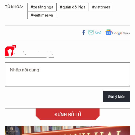
TỪ KHÓA:
#xe tăng nga
#quân đội Nga
#viettimes
#viettimes.vn
Ý KIẾN CỦA BẠN
Gửi ý kiến
ĐỪNG BỎ LỠ