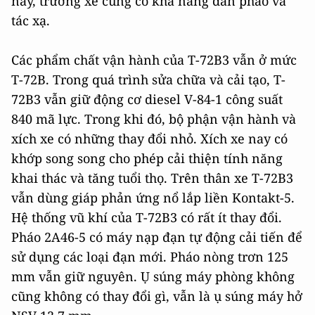
này, trưởng xe cũng có khả năng dẫn pháo và
tác xạ.
Các phẩm chất vận hành của T-72B3 vẫn ở mức
T-72B. Trong quá trình sửa chữa và cải tạo, T-
72B3 vẫn giữ động cơ diesel V-84-1 công suất
840 mã lực. Trong khi đó, bộ phận vận hành và
xích xe có những thay đổi nhỏ. Xích xe nay có
khớp song song cho phép cải thiện tính năng
khai thác và tăng tuổi thọ. Trên thân xe T-72B3
vẫn dùng giáp phản ứng nổ lắp liền Kontakt-5.
Hệ thống vũ khí của T-72B3 có rất ít thay đổi.
Pháo 2А46-5 có máy nạp đạn tự động cải tiến để
sử dụng các loại đạn mới. Pháo nòng trơn 125
mm vẫn giữ nguyên. Ụ súng máy phòng không
cũng không có thay đổi gì, vẫn là ụ súng máy hở