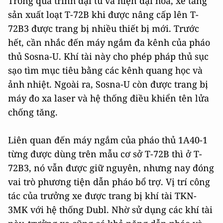
Trong quá trình đại tu và hiện đại hóa, xe tăng
sản xuất loạt Т-72B khi được nâng cấp lên T-
72B3 được trang bị nhiều thiết bị mới. Trước
hết, cần nhắc đến máy ngắm đa kênh của pháo
thủ Sosna-U. Khí tài này cho phép pháp thủ sục
sạo tìm mục tiêu bằng các kênh quang học và
ảnh nhiệt. Ngoài ra, Sosna-U còn được trang bị
máy đo xa laser và hệ thống điều khiển tên lửa
chống tăng.
Liên quan đến máy ngắm của pháo thủ 1А40-1
từng được dùng trên mẫu cơ sở Т-72B thì ở T-
72B3, nó vẫn được giữ nguyên, nhưng nay đóng
vai trò phương tiện dẫn pháo bổ trợ. Vị trí công
tác của trưởng xe được trang bị khí tài TKN-
3MK với hệ thống Dubl. Nhờ sử dụng các khí tài