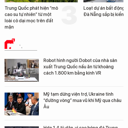
Trung Quốc phát hiện “mỏ
Loạt dự án bất động 
cao su tự nhiên” từ một
Đà Nẵng sắp bị kiểm t
loài cỏ dại mọc trên đất
mặn
PHÂN TÍCH
Robot hình người Dobot của nhà sản
xuất Trung Quốc nấu ăn từ khoảng
cách 1.800 km bằng kính VR
Mỹ tạm dừng viện trợ, Ukraine tính
“đường vòng” mua vũ khí Mỹ qua châu
Âu
Hơn 1,4 tỷ dân, vì sao bóng đá Trung