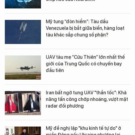
Mỹ tung “đòn hiểm”: Tàu dầu
Venezuela bị bắt giữa biển, hàng loạt
tàu khác sắp chung số phận?
UAV tàu mẹ “Cửu Thiên” lớn nhất thế
giới của Trung Quốc có chuyến bay
đầu tiên
Iran bất ngờ tung UAV "thần tốc": Khả
năng tấn công chớp nhoáng, vượt mặt
radar đối phương
Mỹ đề nghị lập "khu kinh tế tự do" ở
miền Đông nếu Ukraine nhượng lại