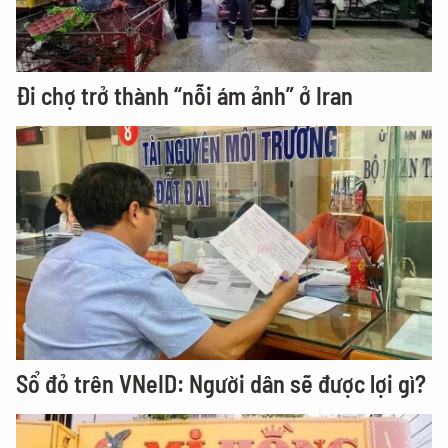
Đi chợ trở thành “nỗi ám ảnh” ở Iran
Sổ đỏ trên VNeID: Người dân sẽ được lợi gì?