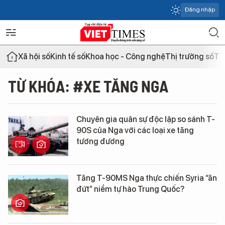
Đăng nhập
Xã hội số
Kinh tế số
Khoa học - Công nghệ
Thị trường số
Th
TỪ KHÓA: #XE TĂNG NGA
Chuyên gia quân sự độc lập so sánh T-
90S của Nga với các loại xe tăng
tương đương
Tăng Т-90МS Nga thực chiến Syria “ăn
đứt” niềm tự hào Trung Quốc?