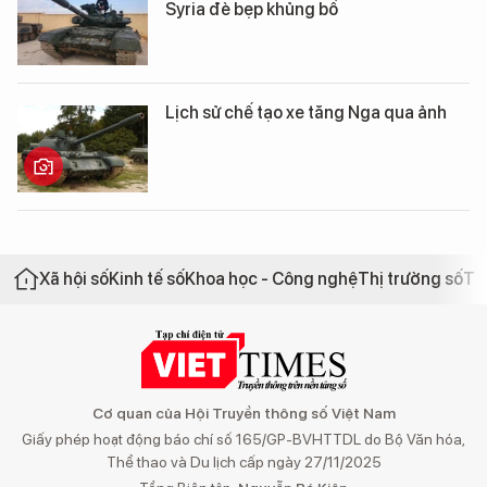
Syria đè bẹp khủng bố
Lịch sử chế tạo xe tăng Nga qua ảnh
Xã hội số
Kinh tế số
Khoa học - Công nghệ
Thị trường số
Th
Cơ quan của Hội Truyền thông số Việt Nam
Giấy phép hoạt động báo chí số 165/GP-BVHTTDL do Bộ Văn hóa,
Thể thao và Du lịch cấp ngày 27/11/2025