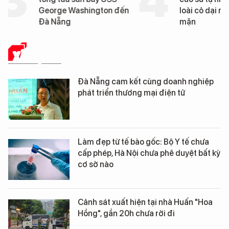
George Washington đến
loài cỏ dại mọc trên đ
Đà Nẵng
mặn
XÃ HỘI SỐ
Đà Nẵng cam kết cùng doanh nghiệp
phát triển thương mại điện tử
Làm đẹp từ tế bào gốc: Bộ Y tế chưa
cấp phép, Hà Nội chưa phê duyệt bất kỳ
cơ sở nào
Cảnh sát xuất hiện tại nhà Huấn "Hoa
Hồng", gần 20h chưa rời đi