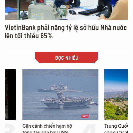
VietinBank phải nâng tỷ lệ sở hữu Nhà nước
lên tối thiểu 65%
ĐỌC NHIỀU
Cận cảnh chiến hạm hộ
Trung Quốc phát hiện
tống tàu sân bay USS
cao su tự nhiên” từ m