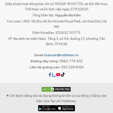
Giấy phép hoạt động báo chí số 165/GP-BVHTTDL do Bộ Văn hóa,
Thể thao và Du lịch cấp ngày 27/11/2025
Tổng Biên tập:
Nguyễn Bá Kiên
Tòa soạn: LK16-18, Khu đô thị Hinode Royal Park, xã Hoài Đức, Hà
Nội
Điện thoại/fax: (024)32 151175
VP đại diện tại miền Nam: Tầng 3, số 54, đường C1, phường Tân
Bình, TP.HCM
Email:
toasoan@viettimes.vn
Đường dây nóng:
0862 774 832
Liên hệ quảng cáo:
093 228 8166
® Chỉ được đăng tải nội dung thông tin khi có sự đồng ý bằng văn
bản của Tạp chí Viettimes.