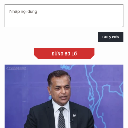
Gửi ý kiến
ĐỪNG BỎ LỠ