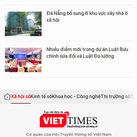
Đà Nẵng bổ sung 6 khu vực xây nhà ở
xã hội
Nhiều điểm mới trong dự án Luật Bưu
chính sửa đổi và Luật Đo lường
Xã hội số
Kinh tế số
Khoa học - Công nghệ
Thị trường số
Th
Cơ quan của Hội Truyền thông số Việt Nam