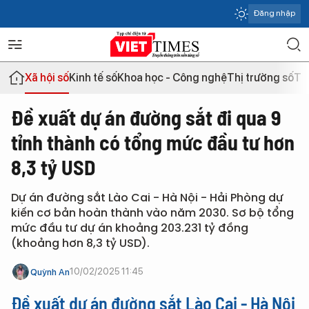
Đăng nhập
Xã hội số
Kinh tế số
Khoa học - Công nghệ
Thị trường số
Th
Đề xuất dự án đường sắt đi qua 9
tỉnh thành có tổng mức đầu tư hơn
8,3 tỷ USD
Dự án đường sắt Lào Cai - Hà Nội - Hải Phòng dự
kiến cơ bản hoàn thành vào năm 2030. Sơ bộ tổng
mức đầu tư dự án khoảng 203.231 tỷ đồng
(khoảng hơn 8,3 tỷ USD).
10/02/2025 11:45
Quỳnh An
Đề xuất dự án đường sắt Lào Cai - Hà Nội