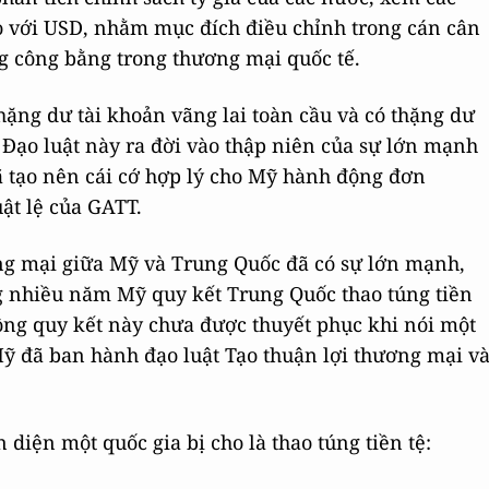
so với USD, nhằm mục đích điều chỉnh trong cán cân
ng công bằng trong thương mại quốc tế.
thặng dư tài khoản vãng lai toàn cầu và có thặng dư
Đạo luật này ra đời vào thập niên của sự lớn mạnh
ã tạo nên cái cớ hợp lý cho Mỹ hành động đơn
ật lệ của GATT.
ng mại giữa Mỹ và Trung Quốc đã có sự lớn mạnh,
ong nhiều năm Mỹ quy kết Trung Quốc thao túng tiền
ộng quy kết này chưa được thuyết phục khi nói một
Mỹ đã ban hành đạo luật Tạo thuận lợi thương mại v
 diện một quốc gia bị cho là thao túng tiền tệ: