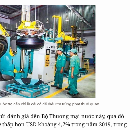
c trợ cấp chỉ là cái cớ để điều tra trừng phạt thuế quan.
 gửi đánh giá đến Bộ Thương mại nước này, qua đó
Đ thấp hơn USD khoảng 4,7% trong năm 2019, trong