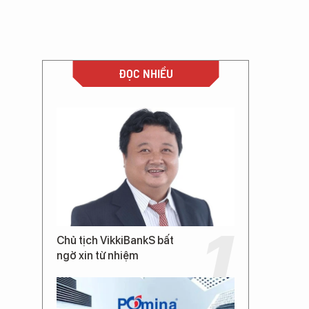
ĐỌC NHIỀU
Chủ tịch VikkiBankS bất
ngờ xin từ nhiệm