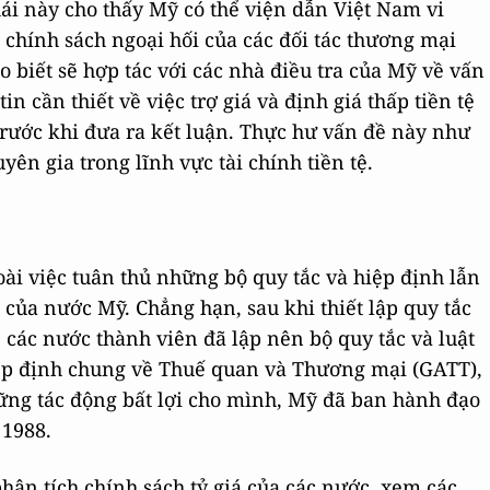
hái này cho thấy Mỹ có thể viện dẫn Việt Nam vi
 chính sách ngoại hối của các đối tác thương mại
 biết sẽ hợp tác với các nhà điều tra của Mỹ về vấn
n cần thiết về việc trợ giá và định giá thấp tiền tệ
trước khi đưa ra kết luận. Thực hư vấn đề này như
ên gia trong lĩnh vực tài chính tiền tệ.
ài việc tuân thủ những bộ quy tắc và hiệp định lẫn
lệ của nước Mỹ. Chẳng hạn, sau khi thiết lập quy tắc
, các nước thành viên đã lập nên bộ quy tắc và luật
iệp định chung về Thuế quan và Thương mại (GATT),
ững tác động bất lợi cho mình, Mỹ đã ban hành đạo
 1988.
ân tích chính sách tỷ giá của các nước, xem các