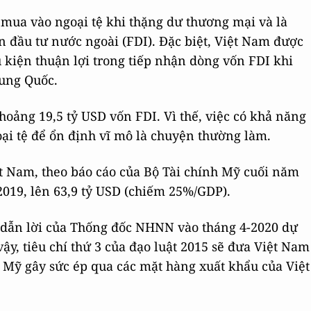
c mua vào ngoại tệ khi thặng dư thương mại và là
 đầu tư nước ngoài (FDI). Đặc biệt, Việt Nam được
u kiện thuận lợi trong tiếp nhận dòng vốn FDI khi
ung Quốc.
hoảng 19,5 tỷ USD vốn FDI. Vì thế, việc có khả năng
i tệ để ổn định vĩ mô là chuyện thường làm.
ệt Nam, theo báo cáo của Bộ Tài chính Mỹ cuối năm
2019, lên 63,9 tỷ USD (chiếm 25%/GDP).
h dẫn lời của Thống đốc NHNN vào tháng 4-2020 dự
ậy, tiêu chí thứ 3 của đạo luật 2015 sẽ đưa Việt Nam
Mỹ gây sức ép qua các mặt hàng xuất khẩu của Việt