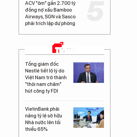
ACV "ôm" gần 2.700 tỷ
đồng nợ xấu Bamboo
Airways, SGN và Sasco
phải trích lập dự phòng
TIN MỚI
Tổng giám đốc
Nestlé tiết lộ lý do
Việt Nam trở thành
"thỏi nam châm"
hút công ty FDI
VietinBank phải
nâng tỷ lệ sở hữu
Nhà nước lên tối
thiểu 65%