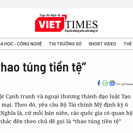
A HỌC - CÔNG NGHỆ
THỊ TRƯỜNG SỐ
SHORT VIDEO
THẾ 
thao túng tiền tệ”
ật Cạnh tranh và ngoại thương thành đạo luật Tạo
 mại. Theo đó, yêu cầu Bộ Tài chính Mỹ định kỳ 6
 Nghĩa là, cứ mỗi bán niên, các quốc gia có quan hệ
hắc đến theo chủ đề gọi là “thao túng tiền tệ”