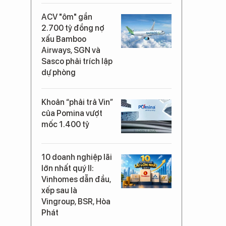
ACV "ôm" gần
2.700 tỷ đồng nợ
xấu Bamboo
Airways, SGN và
Sasco phải trích lập
dự phòng
Khoản “phải trả Vin”
của Pomina vượt
mốc 1.400 tỷ
10 doanh nghiệp lãi
lớn nhất quý II:
Vinhomes dẫn đầu,
xếp sau là
Vingroup, BSR, Hòa
Phát