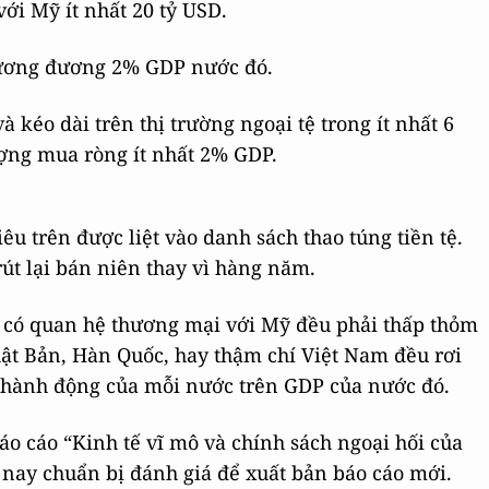
ới Mỹ ít nhất 20 tỷ USD.
 tương đương 2% GDP nước đó.
à kéo dài trên thị trường ngoại tệ trong ít nhất 6
ượng mua ròng ít nhất 2% GDP.
iêu trên được liệt vào danh sách thao túng tiền tệ.
út lại bán niên thay vì hàng năm.
a có quan hệ thương mại với Mỹ đều phải thấp thỏm
hật Bản, Hàn Quốc, hay thậm chí Việt Nam đều rơi
uộc hành động của mỗi nước trên GDP của nước đó.
áo cáo “Kinh tế vĩ mô và chính sách ngoại hối của
nay chuẩn bị đánh giá để xuất bản báo cáo mới.