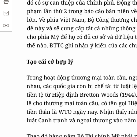
đó có sự can thiệp của Chính phủ. Động t
phạm lần thứ 2 trong báo cáo bán niên về
lớn. Về phía Việt Nam, Bộ Công thương cho
đề này và sẽ cung cấp tất cả những thông ti
cho phía Mỹ để họ có đủ cơ sở và dữ liệu 
thế nào, ĐTTC ghi nhận ý kiến của các chuy
Tạo cái cớ hợp lý
Trong hoạt động thương mại toàn cầu, ngo
nhau, các quốc gia còn bị chế tài từ luật 
tiền tệ từ Hiệp định Bretton Woods (1944)
lệ cho thương mại toàn cầu, có tên gọi H
tiền thân là WTO ngày nay. Nhận thấy nh
luật Cạnh tranh và ngoại thương vào năm
Theo đó hàng năm Bộ Tài chính Mỹ phải ph