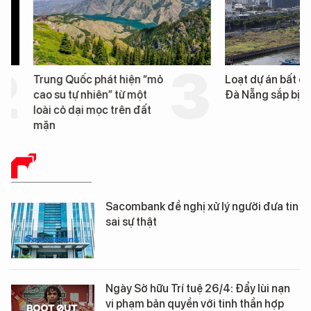
Trung Quốc phát hiện “mỏ
Loạt dự án bất động 
cao su tự nhiên” từ một
Đà Nẵng sắp bị kiểm t
loài cỏ dại mọc trên đất
mặn
BÁO CHÍ SỐ
Sacombank đề nghị xử lý người đưa tin
sai sự thật
Ngày Sở hữu Trí tuệ 26/4: Đẩy lùi nạn
vi phạm bản quyền với tinh thần hợp