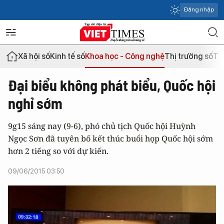
Đăng nhập
Xã hội số
Kinh tế số
Khoa học - Công nghệ
Thị trường số
Th
Đại biểu không phát biểu, Quốc hội
nghỉ sớm
9g15 sáng nay (9-6), phó chủ tịch Quốc hội Huỳnh
Ngọc Sơn đã tuyên bố kết thúc buổi họp Quốc hội sớm
hơn 2 tiếng so với dự kiến.
09/06/2015 03:50