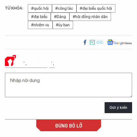
TỪ KHÓA:
#quốc hội
#công tác
#đại biểu quốc hội
#đại biểu
#Đảng
#hội đồng nhân dân
#nhiệm vụ
#ủy ban
Ý KIẾN CỦA BẠN
Gửi ý kiến
ĐỪNG BỎ LỠ