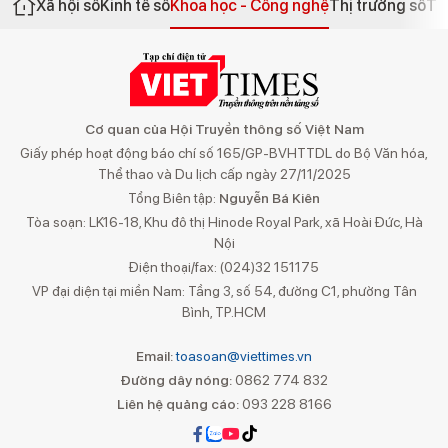
Xã hội số
Kinh tế số
Khoa học - Công nghệ
Thị trường số
Th
Cơ quan của Hội Truyền thông số Việt Nam
Giấy phép hoạt động báo chí số 165/GP-BVHTTDL do Bộ Văn hóa,
Thể thao và Du lịch cấp ngày 27/11/2025
Tổng Biên tập:
Nguyễn Bá Kiên
Tòa soạn: LK16-18, Khu đô thị Hinode Royal Park, xã Hoài Đức, Hà
Nội
Điện thoại/fax: (024)32 151175
VP đại diện tại miền Nam: Tầng 3, số 54, đường C1, phường Tân
Bình, TP.HCM
Email:
toasoan@viettimes.vn
Đường dây nóng:
0862 774 832
Liên hệ quảng cáo:
093 228 8166