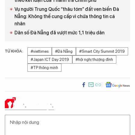
theo kết luận của Thanh tra Chính phủ
Vụ người Trung Quốc “thâu tóm” đất ven biển Đà
Nẵng: Không thể cung cấp vì chứa thông tin cá
nhân
Dân số Đà Nẵng đã vượt mức 1,1 triệu dân
TỪ KHÓA:
#viettimes
#Đà Nẵng
#Smart City Summit 2019
#Japan ICT Day 2019
#hội nghị thượng đỉnh
#TP thông minh
Ý KIẾN CỦA BẠN