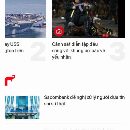
Cảnh sát diễn tập đấu
Cận cảnh chiến hạm 
súng với khủng bố, bảo vệ
tống tàu sân bay USS
yếu nhân
George Washington 
Đà Nẵng
BÁO CHÍ SỐ
Sacombank đề nghị xử lý người đưa tin
sai sự thật