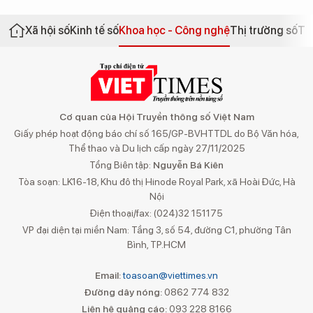
Xã hội số
Kinh tế số
Khoa học - Công nghệ
Thị trường số
Th
Cơ quan của Hội Truyền thông số Việt Nam
Giấy phép hoạt động báo chí số 165/GP-BVHTTDL do Bộ Văn hóa,
Thể thao và Du lịch cấp ngày 27/11/2025
Tổng Biên tập:
Nguyễn Bá Kiên
Tòa soạn: LK16-18, Khu đô thị Hinode Royal Park, xã Hoài Đức, Hà
Nội
Điện thoại/fax: (024)32 151175
VP đại diện tại miền Nam: Tầng 3, số 54, đường C1, phường Tân
Bình, TP.HCM
Email:
toasoan@viettimes.vn
Đường dây nóng:
0862 774 832
Liên hệ quảng cáo:
093 228 8166