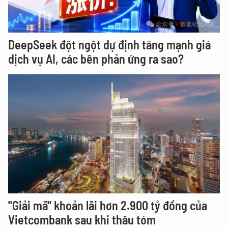
DeepSeek đột ngột dự định tăng mạnh giá
dịch vụ AI, các bên phản ứng ra sao?
"Giải mã" khoản lãi hơn 2.900 tỷ đồng của
Vietcombank sau khi thâu tóm