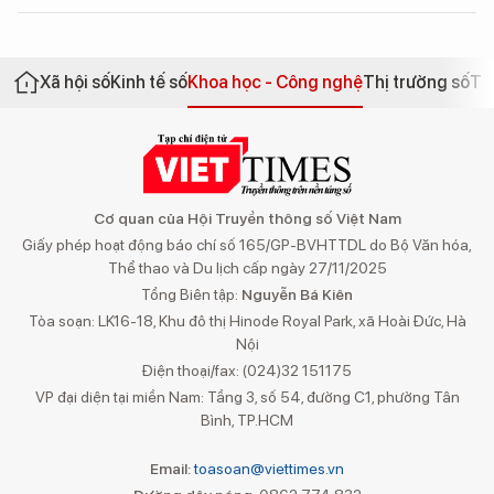
Xã hội số
Kinh tế số
Khoa học - Công nghệ
Thị trường số
Th
Cơ quan của Hội Truyền thông số Việt Nam
Giấy phép hoạt động báo chí số 165/GP-BVHTTDL do Bộ Văn hóa,
Thể thao và Du lịch cấp ngày 27/11/2025
Tổng Biên tập:
Nguyễn Bá Kiên
Tòa soạn: LK16-18, Khu đô thị Hinode Royal Park, xã Hoài Đức, Hà
Nội
Điện thoại/fax: (024)32 151175
VP đại diện tại miền Nam: Tầng 3, số 54, đường C1, phường Tân
Bình, TP.HCM
Email:
toasoan@viettimes.vn