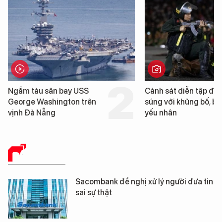
Cảnh sát diễn tập đấu
Cận cảnh chiến hạm 
súng với khủng bố, bảo vệ
tống tàu sân bay USS
yếu nhân
George Washington 
Đà Nẵng
BÁO CHÍ SỐ
Sacombank đề nghị xử lý người đưa tin
sai sự thật