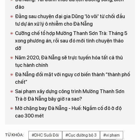
đảo
Đằng sau chuyện đại gia Dũng 'lò vôi' từ chối đầu
tư dự án xử lý ô nhiễm cho Đà Nẵng
Cưỡng chế tổ hợp Mường Thanh Sơn Trà: Tháng 5
xong phương án, rồi sau đó mới tính chuyện tháo
dỡ
Năm 2020, Đà Nẵng sẽ trực tuyến hóa tất cả thủ
tục hành chính
Đà Nẵng đối mặt với nguy cơ biến thành “thành phố
chết”
Sai phạm xây dựng công trình Mường Thanh Sơn
Trà ở Đà Nẵng bây giờ ra sao?
Mở chặng bay Đà Nẵng - Huế: Ngắm cố đô ở độ
cao 300 mét
TỪ KHÓA:
#DHC Suối Đôi
#Cục đường bộ 3
#vi phạm