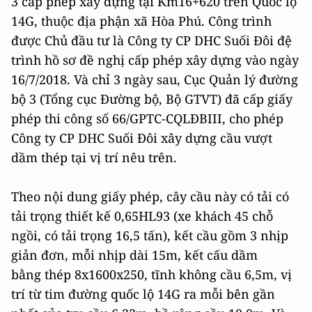
3 cấp phép xây dựng tại Km16+620 trên Quốc lộ
14G, thuộc địa phận xã Hòa Phú. Công trình
được Chủ đầu tư là Công ty CP DHC Suối Đôi đệ
trình hồ sơ đề nghị cấp phép xây dựng vào ngày
16/7/2018. Và chỉ 3 ngày sau, Cục Quản lý đường
bộ 3 (Tổng cục Đường bộ, Bộ GTVT) đã cấp giấy
phép thi công số 66/GPTC-CQLĐBIII, cho phép
Công ty CP DHC Suối Đôi xây dựng cầu vượt
dầm thép tại vị trí nêu trên.
Theo nội dung giấy phép, cây cầu này có tải có
tải trọng thiết kế 0,65HL93 (xe khách 45 chỗ
ngồi, có tải trọng 16,5 tấn), kết cầu gồm 3 nhịp
giản đơn, mỗi nhịp dài 15m, kết cấu dầm
bằng thép 8x1600x250, tĩnh không cầu 6,5m, vị
trí từ tim đường quốc lộ 14G ra mỗi bên gần