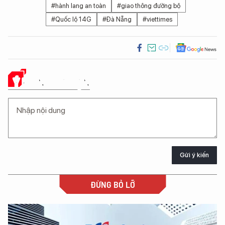
#hành lang an toàn
#giao thông đường bộ
#Quốc lộ 14G
#Đà Nẵng
#viettimes
Ý KIẾN CỦA BẠN
Gửi ý kiến
ĐỪNG BỎ LỠ