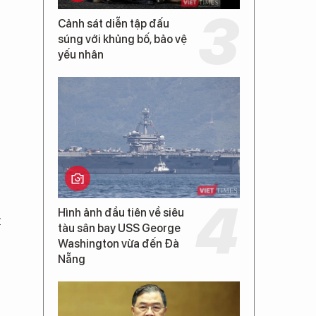
Cảnh sát diễn tập đấu
súng với khủng bố, bảo vệ
yếu nhân
Hình ảnh đầu tiên về siêu
t
tàu sân bay USS George
Washington vừa đến Đà
Nẵng