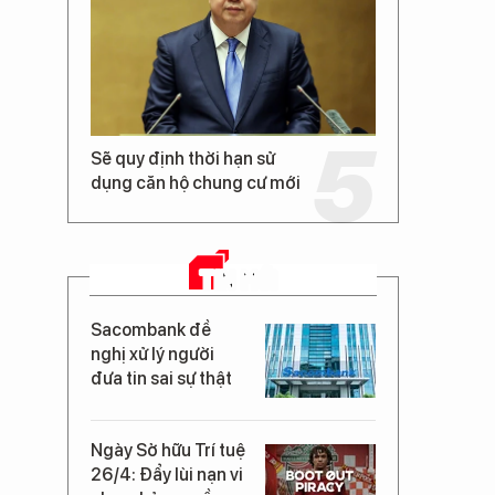
Sẽ quy định thời hạn sử
dụng căn hộ chung cư mới
TIN MỚI
Sacombank đề
nghị xử lý người
đưa tin sai sự thật
Ngày Sở hữu Trí tuệ
26/4: Đẩy lùi nạn vi