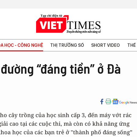
A HỌC - CÔNG NGHỆ
THỊ TRƯỜNG SỐ
SHORT VIDEO
THẾ 
đường “đáng tiền” ở Đà
cho cây trồng của học sinh cấp 3, đến máy vớt rác
iải cao tại các cuộc thi, mà còn có khả năng ứng
khoa học của các bạn trẻ ở "thành phố đáng sống"