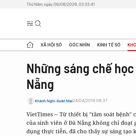
Thứ Năm, ngày 06/08/2026, 03:33:41
XÃ HỘI SỐ
GÓC NHÌN
KINH TẾ SỐ
KHO
Những sáng chế học 
Nẵng
24/04/2019 08:37
Khánh Nghi-Xuân Mai
VietTimes -- Từ thiết bị "tầm soát bệnh" 
của sinh viên ở Đà Nẵng không chỉ đoạt g
dụng thực tiễn, đã cho thấy sự sáng tạo 