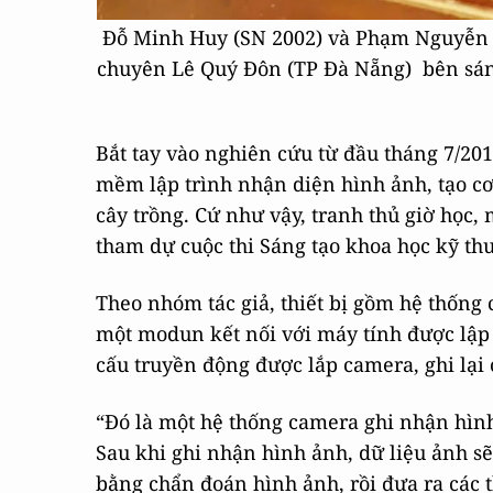
Đỗ Minh Huy (SN 2002) và Phạm Nguyễn 
chuyên Lê Quý Đôn (TP Đà Nẵng) bên sáng 
Bắt tay vào nghiên cứu từ đầu tháng 7/20
mềm lập trình nhận diện hình ảnh, tạo cơ
cây trồng. Cứ như vậy, tranh thủ giờ họ
tham dự cuộc thi Sáng tạo khoa học kỹ th
Theo nhóm tác giả, thiết bị gồm hệ thống
một modun kết nối với máy tính được lập
cấu truyền động được lắp camera, ghi lại 
“Đó là một hệ thống camera ghi nhận hình 
Sau khi ghi nhận hình ảnh, dữ liệu ảnh s
bằng chẩn đoán hình ảnh, rồi đưa ra các