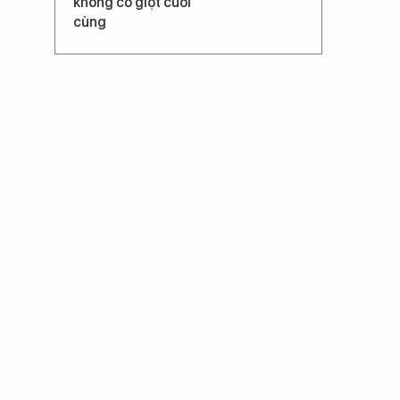
không có giọt cuối
cùng