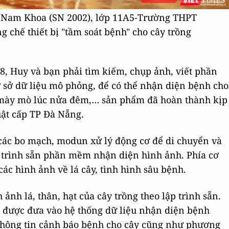
Nam Khoa (SN 2002), lớp 11A5-Trường THPT
chế thiết bị "tầm soát bệnh" cho cây trồng
18, Huy và bạn phải tìm kiếm, chụp ảnh, viết phần
 sở dữ liệu mô phỏng, để có thể nhận diện bệnh cho
c, mày mò lúc nửa đêm,… sản phẩm đã hoàn thành kịp
uật cấp TP Đà Nẵng.
 các bo mạch, modun xử lý động cơ để di chuyển và
 trình sẵn phần mềm nhận diện hình ảnh. Phía cơ
các hình ảnh về lá cây, tình hình sâu bệnh.
ảnh lá, thân, hạt của cây trồng theo lập trình sẵn.
ẽ được đưa vào hệ thống dữ liệu nhận diện bệnh
 thông tin cảnh báo bệnh cho cây cũng như phương