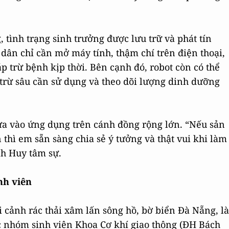
, tình trạng sinh trưởng được lưu trữ và phát tín
ân chỉ cần mở máy tính, thậm chí trên điện thoại,
áp trừ bệnh kịp thời. Bên cạnh đó, robot còn có thể
trừ sâu cần sử dụng và theo dõi lượng dinh dưỡng
ưa vào ứng dụng trên cánh đồng rộng lớn. “Nếu sản
thì em sẵn sàng chia sẻ ý tưởng và thật vui khi làm
nh Huy tâm sự.
nh viên
 cảnh rác thải xâm lấn sông hồ, bờ biển Đà Nẵng, là
c nhóm sinh viên Khoa Cơ khí giao thông (ĐH Bách