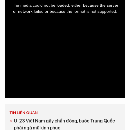
is
a
The media could not be loaded, either because the server
modal
window.
or network failed or because the format is not supported.
TIN LIÊN QUAN
U-23 Việt Nam gây chấn động, buộc Trung Quốc
phải ngả mũ kính phục