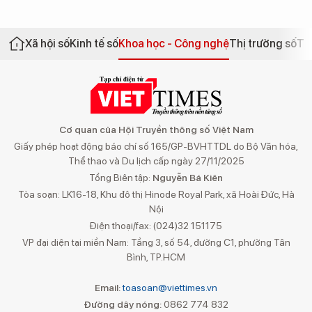
Xã hội số
Kinh tế số
Khoa học - Công nghệ
Thị trường số
Th
Cơ quan của Hội Truyền thông số Việt Nam
Giấy phép hoạt động báo chí số 165/GP-BVHTTDL do Bộ Văn hóa,
Thể thao và Du lịch cấp ngày 27/11/2025
Tổng Biên tập:
Nguyễn Bá Kiên
Tòa soạn: LK16-18, Khu đô thị Hinode Royal Park, xã Hoài Đức, Hà
Nội
Điện thoại/fax: (024)32 151175
VP đại diện tại miền Nam: Tầng 3, số 54, đường C1, phường Tân
Bình, TP.HCM
Email:
toasoan@viettimes.vn
Đường dây nóng:
0862 774 832