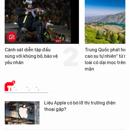
 sát diễn tập đấu
Trung Quốc phát hiện “mỏ
 với khủng bố, bảo vệ
cao su tự nhiên” từ một
nhân
loài cỏ dại mọc trên đất
mặn
TIN CÔNG NGHỆ
Liệu Apple có bỏ lỡ thị trường điện
thoại gập?