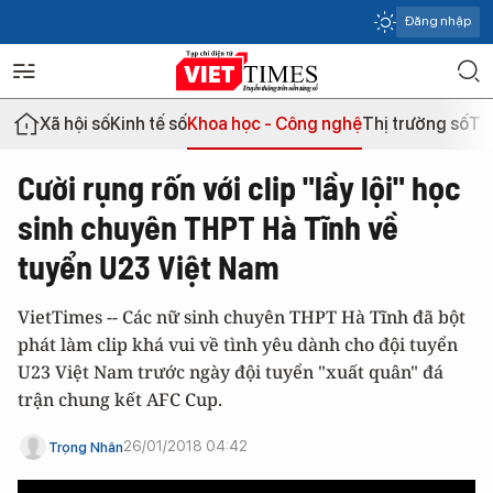
Đăng nhập
Xã hội số
Kinh tế số
Khoa học - Công nghệ
Thị trường số
Th
Cười rụng rốn với clip "lầy lội" học
sinh chuyên THPT Hà Tĩnh về
tuyển U23 Việt Nam
VietTimes -- Các nữ sinh chuyên THPT Hà Tĩnh đã bột
phát làm clip khá vui về tình yêu dành cho đội tuyển
U23 Việt Nam trước ngày đội tuyển "xuất quân" đá
trận chung kết AFC Cup.
26/01/2018 04:42
Trọng Nhân
This