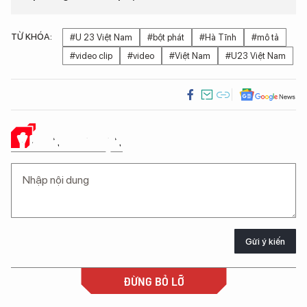
TỪ KHÓA:
#U 23 Việt Nam
#bột phát
#Hà Tĩnh
#mô tả
#video clip
#video
#Việt Nam
#U23 Việt Nam
Ý KIẾN CỦA BẠN
Gửi ý kiến
ĐỪNG BỎ LỠ