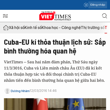
Đăng nhập
Xã hội số
Kinh tế số
Khoa học - Công nghệ
Thị trường số
Th
Cuba-EU kí thỏa thuận lịch sử: Sắp
bình thường hóa quan hệ
VietTimes -- Sau hai năm đàm phán, Thứ Sáu ngày
11/3/3016, Cuba và Liên minh châu Âu (EU) đã kí kết
thỏa thuận hợp tác và đối thoại chính trị Cuba-EU
nhằm tiến đến bình thường hóa quan hệ giữa hai bên.
12/03/2016 14:46
Dương Nhâm