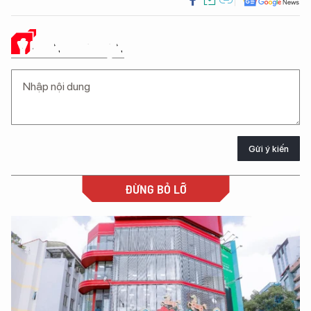
Ý KIẾN CỦA BẠN
Gửi ý kiến
ĐỪNG BỎ LỠ