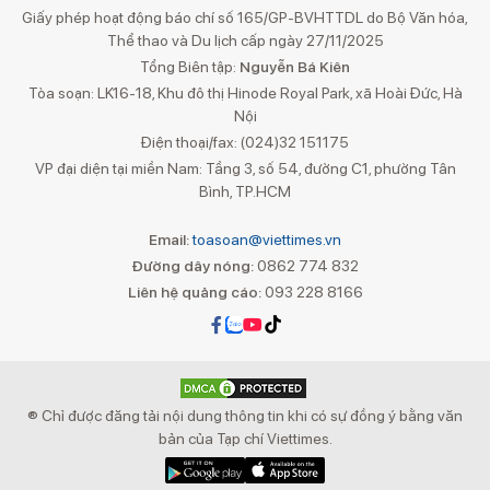
Giấy phép hoạt động báo chí số 165/GP-BVHTTDL do Bộ Văn hóa,
Thể thao và Du lịch cấp ngày 27/11/2025
Tổng Biên tập:
Nguyễn Bá Kiên
Tòa soạn: LK16-18, Khu đô thị Hinode Royal Park, xã Hoài Đức, Hà
Nội
Điện thoại/fax: (024)32 151175
VP đại diện tại miền Nam: Tầng 3, số 54, đường C1, phường Tân
Bình, TP.HCM
Email:
toasoan@viettimes.vn
Đường dây nóng:
0862 774 832
Liên hệ quảng cáo:
093 228 8166
® Chỉ được đăng tải nội dung thông tin khi có sự đồng ý bằng văn
bản của Tạp chí Viettimes.