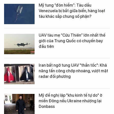
Mỹ tung “đòn hiểm”: Tàu dầu
Venezuela bị bắt giữa biển, hàng loạt
tàu khác sắp chung số phận?
UAV tàu mẹ “Cửu Thiên” lớn nhất thế
giới của Trung Quốc có chuyến bay
đầu tiên
Iran bất ngờ tung UAV "thần tốc": Khả
năng tấn công chớp nhoáng, vượt mặt
radar đối phương
Mỹ đề nghị lập "khu kinh tế tự do" ở
miền Đông nếu Ukraine nhượng lại
Donbass