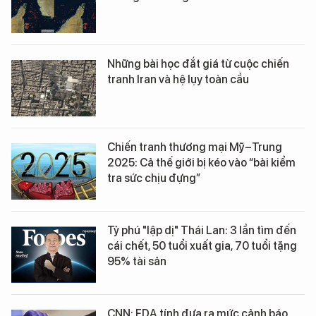
Những bài học đắt giá từ cuộc chiến
tranh Iran và hệ lụy toàn cầu
Chiến tranh thương mại Mỹ–Trung
2025: Cả thế giới bị kéo vào “bài kiểm
tra sức chịu đựng”
Tỷ phú "lập dị" Thái Lan: 3 lần tìm đến
cái chết, 50 tuổi xuất gia, 70 tuổi tặng
95% tài sản
CNN: FDA tính đưa ra mức cảnh báo