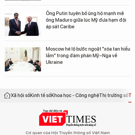
Ông Putin tuyên bố ủng hộ mạnh mẽ
ông Maduro giữa lúc Mỹ đưa hạm đội
áp sát Caribe
Moscow hé lộ bước ngoặt "xóa tan hiểu
lầm" trong đàm phán Mỹ–Nga về
Ukraine
Xã hội số
Kinh tế số
Khoa học - Công nghệ
Thị trường số
Th
Cơ quan của Hội Truyền thông số Việt Nam