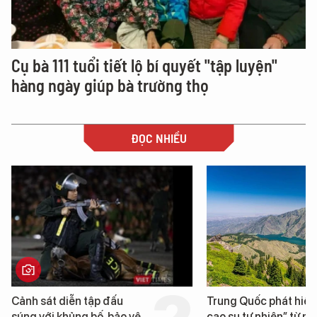
Cụ bà 111 tuổi tiết lộ bí quyết "tập luyện"
hàng ngày giúp bà trường thọ
ĐỌC NHIỀU
Cảnh sát diễn tập đấu
Trung Quốc phát hiện
súng với khủng bố, bảo vệ
cao su tự nhiên” từ m