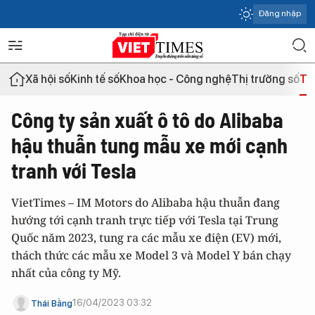
Đăng nhập
Xã hội số
Kinh tế số
Khoa học - Công nghệ
Thị trường số
Th
Công ty sản xuất ô tô do Alibaba
hậu thuẫn tung mẫu xe mới cạnh
tranh với Tesla
VietTimes – IM Motors do Alibaba hậu thuẫn đang
hướng tới cạnh tranh trực tiếp với Tesla tại Trung
Quốc năm 2023, tung ra các mẫu xe điện (EV) mới,
thách thức các mẫu xe Model 3 và Model Y bán chạy
nhất của công ty Mỹ.
16/04/2023 03:32
Thái Bằng