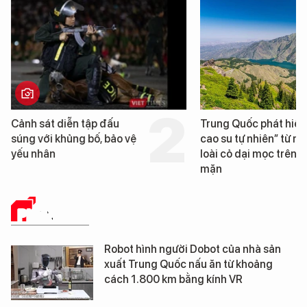
Trung Quốc phát hiện “mỏ
Loạt dự án bất động 
cao su tự nhiên” từ một
Đà Nẵng sắp bị kiểm t
loài cỏ dại mọc trên đất
mặn
PHÂN TÍCH
Robot hình người Dobot của nhà sản
xuất Trung Quốc nấu ăn từ khoảng
cách 1.800 km bằng kính VR