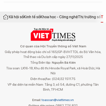
Xã hội số
Kinh tế số
Khoa học - Công nghệ
Thị trường số
Th
Cơ quan của Hội Truyền thông số Việt Nam
Giấy phép hoạt động báo chí số 165/GP-BVHTTDL do Bộ Văn hóa,
Thể thao và Du lịch cấp ngày 27/11/2025
Tổng Biên tập:
Nguyễn Bá Kiên
Tòa soạn: LK16-18, Khu đô thị Hinode Royal Park, xã Hoài Đức, Hà
Nội
Điện thoại/fax: (024)32 151175
VP đại diện tại miền Nam: Tầng 3, số 54, đường C1, phường Tân
Bình, TP.HCM
Email:
toasoan@viettimes.vn
Đường dây nóng:
0862 774 832