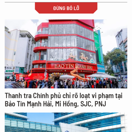
ĐỪNG BỎ LỠ
Thanh tra Chính phủ chỉ rõ loạt vi phạm tại
Bảo Tín Mạnh Hải, Mi Hồng, SJC, PNJ