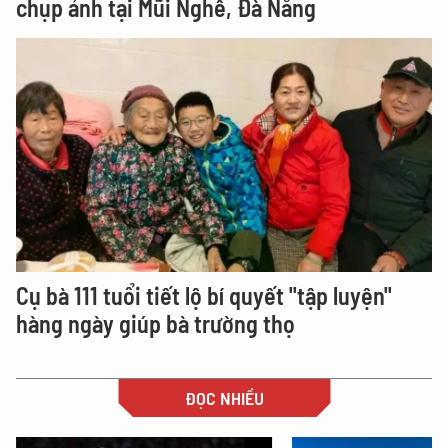
chụp ảnh tại Mũi Nghê, Đà Nẵng
Cụ bà 111 tuổi tiết lộ bí quyết "tập luyện"
hàng ngày giúp bà trường thọ
ĐỌC NHIỀU