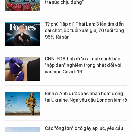
tra sức chịu đựng”
Tỷ phú "lập dị" Thái Lan: 3 lần tìm đến
cái chết, 50 tuổi xuất gia, 70 tuổi tặng
95% tài sản
CNN: FDA tính đưa ra mức cảnh báo
"hộp đen" nghiêm trọng nhất đối với
vaccine Covid-19
Binh sĩ Anh được xác nhận hoạt động
tại Ukraine, Nga yêu cầu London làm rõ
Các "ông lớn" ô tô gây áp lực, yêu cầu