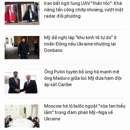
Iran bất ngờ tung UAV "thần tốc": Khả
năng tấn công chớp nhoáng, vượt mặt
radar đối phương
Mỹ đề nghị lập "khu kinh tế tự do" ở
miền Đông nếu Ukraine nhượng lại
Donbass
Ông Putin tuyên bố ủng hộ mạnh mẽ
ông Maduro giữa lúc Mỹ đưa hạm đội
áp sát Caribe
Moscow hé lộ bước ngoặt "xóa tan hiểu
lầm" trong đàm phán Mỹ–Nga về
Ukraine