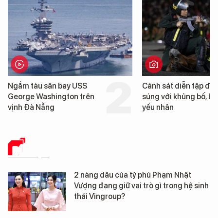
Cảnh sát diễn tập đấu
Cận cảnh chiến hạm 
súng với khủng bố, bảo vệ
tống tàu sân bay USS
yếu nhân
George Washington 
Đà Nẵng
DỮ LIỆU
2 nàng dâu của tỷ phú Phạm Nhật
Vượng đang giữ vai trò gì trong hệ sinh
thái Vingroup?