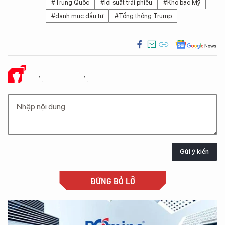
#Trung Quốc
#lợi suất trái phiếu
#Kho bạc Mỹ
#danh mục đầu tư
#Tổng thống Trump
Ý KIẾN CỦA BẠN
Gửi ý kiến
ĐỪNG BỎ LỠ