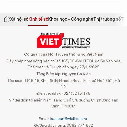
Xã hội số
Kinh tế số
Khoa học - Công nghệ
Thị trường số
Th
Cơ quan của Hội Truyền thông số Việt Nam
Giấy phép hoạt động báo chí số 165/GP-BVHTTDL do Bộ Văn hóa,
Thể thao và Du lịch cấp ngày 27/11/2025
Tổng Biên tập:
Nguyễn Bá Kiên
Tòa soạn: LK16-18, Khu đô thị Hinode Royal Park, xã Hoài Đức, Hà
Nội
Điện thoại/fax: (024)32 151175
VP đại diện tại miền Nam: Tầng 3, số 54, đường C1, phường Tân
Bình, TP.HCM
Email:
toasoan@viettimes.vn
Đường dây nóng:
0862 774 832