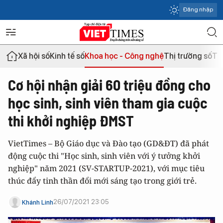
Đăng nhập
Xã hội số
Kinh tế số
Khoa học - Công nghệ
Thị trường số
Th
Cơ hội nhận giải 60 triệu đồng cho
học sinh, sinh viên tham gia cuộc
thi khởi nghiệp ĐMST
VietTimes – Bộ Giáo dục và Đào tạo (GD&ĐT) đã phát
động cuộc thi "Học sinh, sinh viên với ý tưởng khởi
nghiệp" năm 2021 (SV-STARTUP-2021), với mục tiêu
thúc đẩy tinh thần đổi mới sáng tạo trong giới trẻ.
26/07/2021 23:05
Khánh Linh