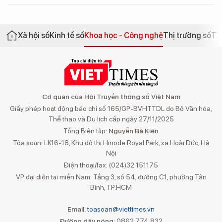
Xã hội số
Kinh tế số
Khoa học - Công nghệ
Thị trường số
Th
Cơ quan của Hội Truyền thông số Việt Nam
Giấy phép hoạt động báo chí số 165/GP-BVHTTDL do Bộ Văn hóa,
Thể thao và Du lịch cấp ngày 27/11/2025
Tổng Biên tập:
Nguyễn Bá Kiên
Tòa soạn: LK16-18, Khu đô thị Hinode Royal Park, xã Hoài Đức, Hà
Nội
Điện thoại/fax: (024)32 151175
VP đại diện tại miền Nam: Tầng 3, số 54, đường C1, phường Tân
Bình, TP.HCM
Email:
toasoan@viettimes.vn
Đường dây nóng:
0862 774 832