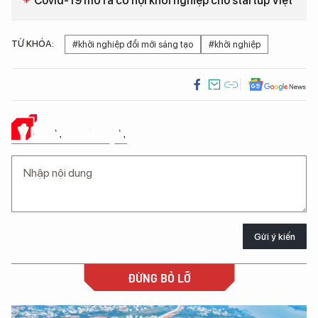
Covid-19 mở ra cơ hội khởi nghiệp cho startup Việt
TỪ KHÓA:
#khởi nghiệp đổi mới sáng tạo
#khởi nghiệp
Ý KIẾN CỦA BẠN
Gửi ý kiến
ĐỪNG BỎ LỠ