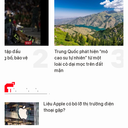
Trung Quốc phát hiện “mỏ
Loạt dự án bất động 
cao su tự nhiên” từ một
Đà Nẵng sắp bị kiểm t
loài cỏ dại mọc trên đất
mặn
TIN CÔNG NGHỆ
Liệu Apple có bỏ lỡ thị trường điện
thoại gập?