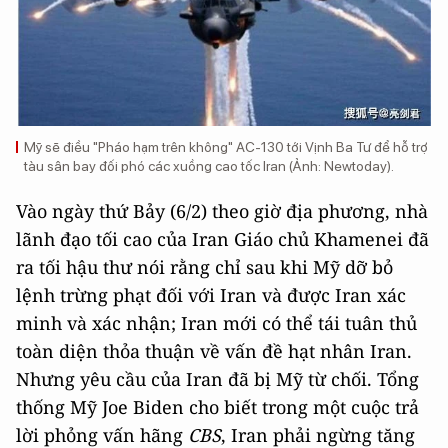
Mỹ sẽ điều "Pháo hạm trên không" AC-130 tới Vịnh Ba Tư để hỗ trợ
tàu sân bay đối phó các xuồng cao tốc Iran (Ảnh: Newtoday).
Vào ngày thứ Bảy (6/2) theo giờ địa phương, nhà
lãnh đạo tối cao của Iran Giáo chủ Khamenei đã
ra tối hậu thư nói rằng chỉ sau khi Mỹ dỡ bỏ
lệnh trừng phạt đối với Iran và được Iran xác
minh và xác nhận; Iran mới có thể tái tuân thủ
toàn diện thỏa thuận về vấn đề hạt nhân Iran.
Nhưng yêu cầu của Iran đã bị Mỹ từ chối. Tổng
thống Mỹ Joe Biden cho biết trong một cuộc trả
lời phỏng vấn hãng
CBS
, Iran phải ngừng tăng