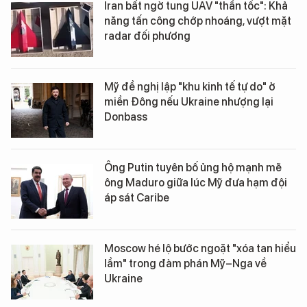
Iran bất ngờ tung UAV "thần tốc": Khả
năng tấn công chớp nhoáng, vượt mặt
radar đối phương
Mỹ đề nghị lập "khu kinh tế tự do" ở
miền Đông nếu Ukraine nhượng lại
Donbass
Ông Putin tuyên bố ủng hộ mạnh mẽ
ông Maduro giữa lúc Mỹ đưa hạm đội
áp sát Caribe
Moscow hé lộ bước ngoặt "xóa tan hiểu
lầm" trong đàm phán Mỹ–Nga về
Ukraine