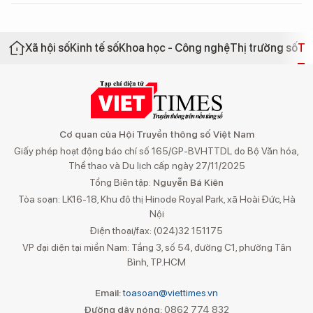
Xã hội số
Kinh tế số
Khoa học - Công nghệ
Thị trường số
Th
Cơ quan của Hội Truyền thông số Việt Nam
Giấy phép hoạt động báo chí số 165/GP-BVHTTDL do Bộ Văn hóa,
Thể thao và Du lịch cấp ngày 27/11/2025
Tổng Biên tập:
Nguyễn Bá Kiên
Tòa soạn: LK16-18, Khu đô thị Hinode Royal Park, xã Hoài Đức, Hà
Nội
Điện thoại/fax: (024)32 151175
VP đại diện tại miền Nam: Tầng 3, số 54, đường C1, phường Tân
Bình, TP.HCM
Email:
toasoan@viettimes.vn
Đường dây nóng:
0862 774 832