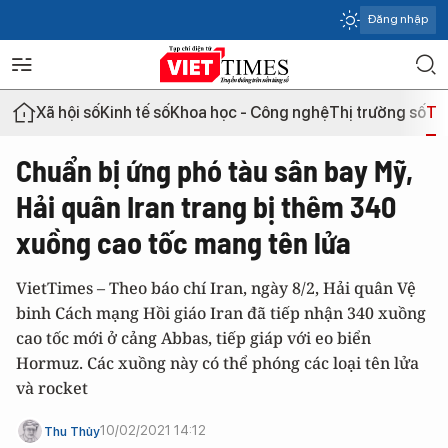
Đăng nhập
Xã hội số
Kinh tế số
Khoa học - Công nghệ
Thị trường số
Th
Chuẩn bị ứng phó tàu sân bay Mỹ,
Hải quân Iran trang bị thêm 340
xuồng cao tốc mang tên lửa
VietTimes – Theo báo chí Iran, ngày 8/2, Hải quân Vệ
binh Cách mạng Hồi giáo Iran đã tiếp nhận 340 xuồng
cao tốc mới ở cảng Abbas, tiếp giáp với eo biển
Hormuz. Các xuồng này có thể phóng các loại tên lửa
và rocket
10/02/2021 14:12
Thu Thủy