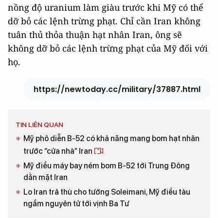
nồng độ uranium làm giàu trước khi Mỹ có thể
dỡ bỏ các lệnh trừng phạt. Chỉ cần Iran không
tuân thủ thỏa thuận hạt nhân Iran, ông sẽ
không dỡ bỏ các lệnh trừng phạt của Mỹ đối với
họ.
https://newtoday.cc/military/37887.html
TIN LIÊN QUAN
Mỹ phô diễn B-52 có khả năng mang bom hạt nhân
trước “cửa nhà” Iran
Mỹ điều máy bay ném bom B-52 tới Trung Đông
dằn mặt Iran
Lo Iran trả thù cho tướng Soleimani, Mỹ điều tàu
ngầm nguyên tử tới vịnh Ba Tư