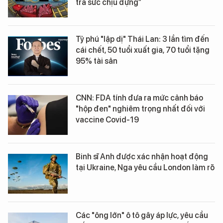
tra sức chịu đựng”
Tỷ phú "lập dị" Thái Lan: 3 lần tìm đến
cái chết, 50 tuổi xuất gia, 70 tuổi tặng
95% tài sản
CNN: FDA tính đưa ra mức cảnh báo
"hộp đen" nghiêm trọng nhất đối với
vaccine Covid-19
Binh sĩ Anh được xác nhận hoạt động
tại Ukraine, Nga yêu cầu London làm rõ
Các "ông lớn" ô tô gây áp lực, yêu cầu