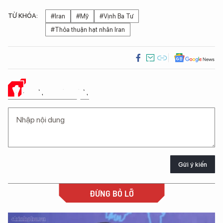
TỪ KHÓA:
#Iran
#Mỹ
#Vịnh Ba Tư
#Thỏa thuận hạt nhân Iran
Ý KIẾN CỦA BẠN
Gửi ý kiến
ĐỪNG BỎ LỠ