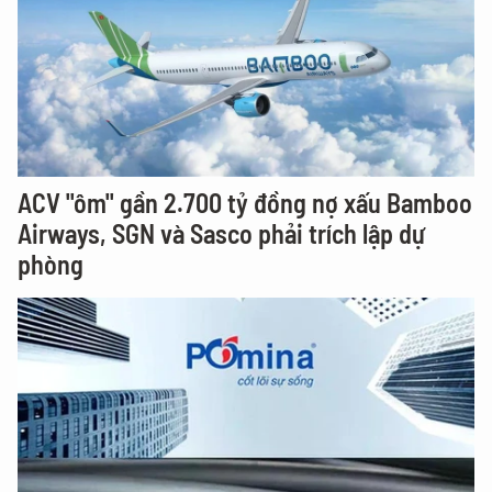
ACV "ôm" gần 2.700 tỷ đồng nợ xấu Bamboo
Airways, SGN và Sasco phải trích lập dự
phòng