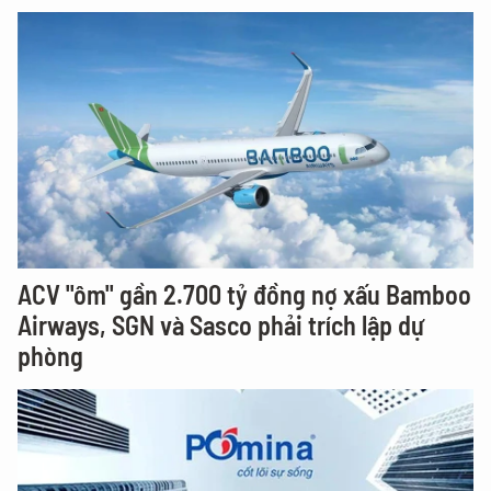
ACV "ôm" gần 2.700 tỷ đồng nợ xấu Bamboo
Airways, SGN và Sasco phải trích lập dự
phòng