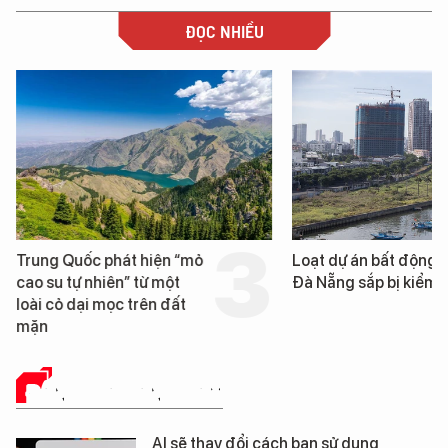
ĐỌC NHIỀU
Trung Quốc phát hiện “mỏ
Loạt dự án bất động 
cao su tự nhiên” từ một
Đà Nẵng sắp bị kiểm t
loài cỏ dại mọc trên đất
mặn
ĐÁNH GIÁ SẢN PHẨM
AI sẽ thay đổi cách bạn sử dụng