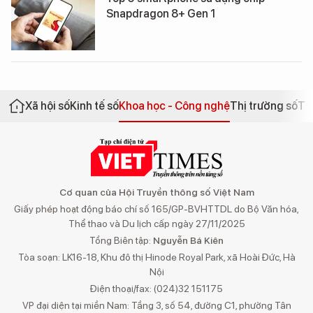
Snapdragon 8+ Gen 1
Xã hội số
Kinh tế số
Khoa học - Công nghệ
Thị trường số
Th
Cơ quan của Hội Truyền thông số Việt Nam
Giấy phép hoạt động báo chí số 165/GP-BVHTTDL do Bộ Văn hóa,
Thể thao và Du lịch cấp ngày 27/11/2025
Tổng Biên tập:
Nguyễn Bá Kiên
Tòa soạn: LK16-18, Khu đô thị Hinode Royal Park, xã Hoài Đức, Hà
Nội
Điện thoại/fax: (024)32 151175
VP đại diện tại miền Nam: Tầng 3, số 54, đường C1, phường Tân