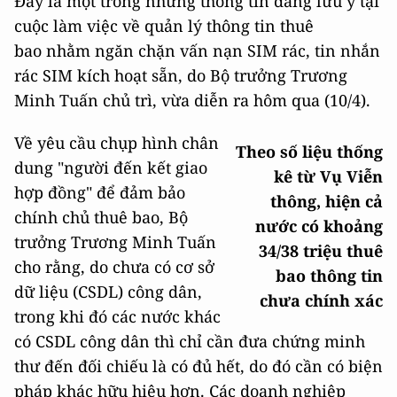
Đây là một trong những thông tin đáng lưu ý tại
cuộc làm việc về quản lý thông tin thuê
bao nhằm ngăn chặn vấn nạn SIM rác, tin nhắn
rác SIM kích hoạt sẵn, do Bộ trưởng Trương
Minh Tuấn chủ trì, vừa diễn ra hôm qua (10/4).
Về yêu cầu chụp hình chân
Theo số liệu thống
dung "người đến kết giao
kê từ Vụ Viễn
hợp đồng" để đảm bảo
thông, hiện cả
chính chủ thuê bao, Bộ
nước có khoảng
trưởng Trương Minh Tuấn
34/38 triệu thuê
cho rằng, do chưa có cơ sở
bao thông tin
dữ liệu (CSDL) công dân,
chưa chính xác
trong khi đó các nước khác
có CSDL công dân thì chỉ cần đưa chứng minh
thư đến đối chiếu là có đủ hết, do đó cần có biện
pháp khác hữu hiệu hơn. Các doanh nghiệp