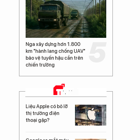
Nga xây dựng hơn 1.800
km "hành lang chống UAV"
bảo vệ tuyến hậu cần trên
chiến trường
TIN MỚI
Liệu Apple có bỏ lỡ
thị trường điện
thoại gập?