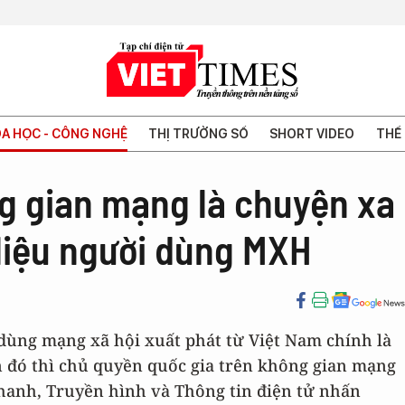
A HỌC - CÔNG NGHỆ
THỊ TRƯỜNG SỐ
SHORT VIDEO
THẾ 
g gian mạng là chuyện xa
 liệu người dùng MXH
 dùng mạng xã hội xuất phát từ Việt Nam chính là
n đó thì chủ quyền quốc gia trên không gian mạng
thanh, Truyền hình và Thông tin điện tử nhấn