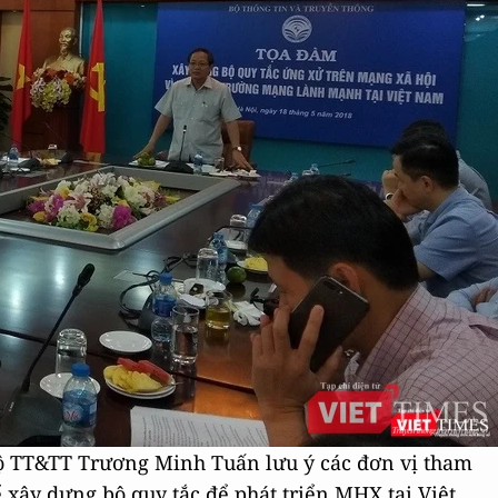
ộ TT&TT Trương Minh Tuấn lưu ý các đơn vị tham
để xây dựng bộ quy tắc để phát triển MHX tại Việt