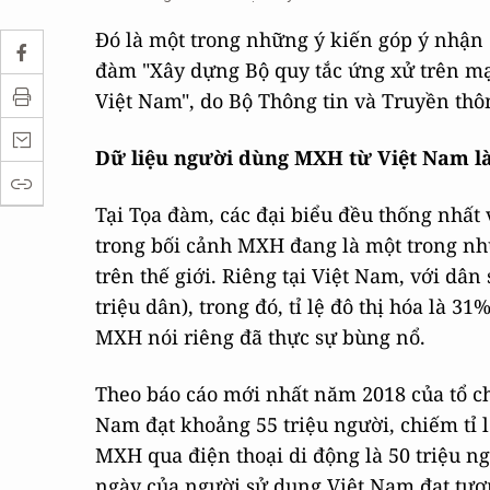
Đó là một trong những ý kiến góp ý nhận 
đàm "Xây dựng Bộ quy tắc ứng xử trên mạ
Việt Nam", do Bộ Thông tin và Truyền thôn
Dữ liệu người dùng MXH từ Việt Nam là
Tại Tọa đàm, các đại biểu đều thống nhất
trong bối cảnh MXH đang là một trong nh
trên thế giới. Riêng tại Việt Nam, với dân 
triệu dân), trong đó, tỉ lệ đô thị hóa là 
MXH nói riêng đã thực sự bùng nổ.
Theo báo cáo mới nhất năm 2018 của tổ ch
Nam đạt khoảng 55 triệu người, chiếm tỉ 
MXH qua điện thoại di động là 50 triệu n
ngày của người sử dụng Việt Nam đạt tươn