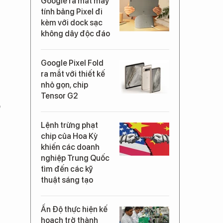
Google ra mắt máy
tính bảng Pixel đi
kèm với dock sạc
không dây độc đáo
Google Pixel Fold
ra mắt với thiết kế
nhỏ gọn, chip
Tensor G2
o
Lệnh trừng phạt
chip của Hoa Kỳ
khiến các doanh
nghiệp Trung Quốc
tìm đến các kỹ
thuật sáng tạo
Ấn Độ thực hiện kế
hoạch trở thành