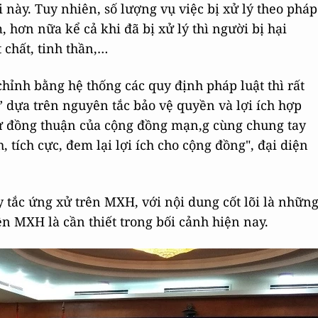
i này. Tuy nhiên, số lượng vụ việc bị xử lý theo pháp
m, hơn nữa kể cả khi đã bị xử lý thì người bị hại
 chất, tinh thần,…
hỉnh bằng hệ thống các quy định pháp luật thì rất
 dựa trên nguyên tắc bảo vệ quyền và lợi ích hợp
sự đồng thuận của cộng đồng mạn,g cùng chung tay
ích cực, đem lại lợi ích cho cộng đồng", đại diện
 tắc ứng xử trên MXH, với nội dung cốt lõi là nhữn
n MXH là cần thiết trong bối cảnh hiện nay.