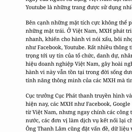
Youtube là những trang được sử dụng nhiề
Bên cạnh những mặt tích cực không thể p
những mặt trái. Ở Việt Nam, MXH phát triể
nhanh, khiến cho hành vi nói xấu, bôi nhọ
như Facebook, Youtube. Rất nhiều thông ti
trọng tới uy tín của tổ chức, danh dự, nh
hiệu doanh nghiệp Việt Nam, gây hoài ngh
hành vi này vẫn tồn tại trong đời sống dư
tính năng thông minh của các MXH mà tìn
Cục trưởng Cục Phát thanh truyền hình v
hiện nay, các MXH như Facebook, Google c
từ Việt Nam, nhưng ngay chính các công t
nước, các đơn vị làm dịch vụ kết nối lại 
Ông Thanh Lâm cũng đặt vấn đề, dữ liệu 