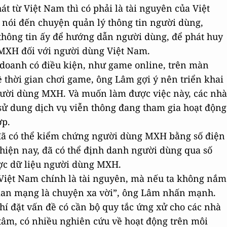
t từ Việt Nam thì có phải là tài nguyên của Việt
 nói đến chuyện quản lý thông tin người dùng,
thông tin ấy để hướng dẫn người dùng, để phát huy
a MXH đối với người dùng Việt Nam.
doanh có điều kiện, như game online, trên màn
 thời gian chơi game, ông Lâm gợi ý nên triển khai
gười dùng MXH. Và muốn làm được việc này, các nhà
ử dung dịch vụ viễn thông đang tham gia hoạt động
ợp.
ã có thể kiểm chứng người dùng MXH bằng số điện
 hiện nay, đã có thể định danh người dùng qua số
được dữ liệu người dùng MXH.
Việt Nam chính là tài nguyên, mà nếu ta không nắm
gian mạng là chuyện xa vời”, ông Lâm nhấn mạnh.
í đặt vấn đề có cần bộ quy tắc ứng xử cho các nhà
âm, có nhiều nghiên cứu về hoạt động trên môi