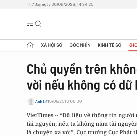
Thứ Bảy, ngày 08/08/2026, 14:24:20
XÃ HỘI SỐ
GÓC NHÌN
KINH TẾ SỐ
KHO
Chủ quyền trên khôn
vời nếu không có dữ
18/05/2018 06:00
Anh Lê
VietTimes -- “Dữ liệu về thông tin người
tài nguyên, nếu ta không nắm tài nguyê
là chuyện xa vời”, Cục trưởng Cục Phát 