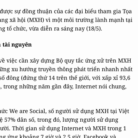
được sự đồng thuận của các đại biểu tham gia Tọa
ng xã hội (MXH) vì một môi trường lành mạnh tại
g tổ chức, vừa diễn ra sáng nay (18/5).
 tài nguyên
 về việc cần xây dựng Bộ quy tắc ứng xử trên MXH
ững xu hướng truyền thông phát triển nhanh nhất
số đông (đứng thứ 14 trên thế giới, với xấp xỉ 93,6
31%, trong những năm gần đây, Internet nói chung,
ức We are Social, số người sử dụng MXH tại Việt
lệ 57% dân số, trong đó, lượng người sử dụng
gười. Thời gian sử dụng Internet và MXH trong 1
g ứng khoảng 7 giờ và 2,5 giờ. Facebook và