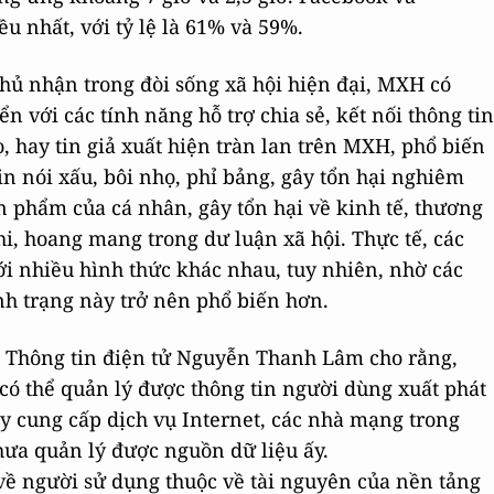
u nhất, với tỷ lệ là 61% và 59%.
hủ nhận trong đòi sống xã hội hiện đại, MXH có
n với các tính năng hỗ trợ chia sẻ, kết nối thông tin
, hay tin giả xuất hiện tràn lan trên MXH, phổ biến
n nói xấu, bôi nhọ, phỉ bảng, gây tổn hại nghiêm
ân phẩm của cá nhân, gây tổn hại về kinh tế, thương
i, hoang mang trong dư luận xã hội. Thực tế, các
ới nhiều hình thức khác nhau, tuy nhiên, nhờ các
h trạng này trở nên phổ biến hơn.
à Thông tin điện tử Nguyễn Thanh Lâm cho rằng,
ó thể quản lý được thông tin người dùng xuất phát
y cung cấp dịch vụ Internet, các nhà mạng trong
chưa quản lý được nguồn dữ liệu ấy.
về người sử dụng thuộc về tài nguyên của nền tảng