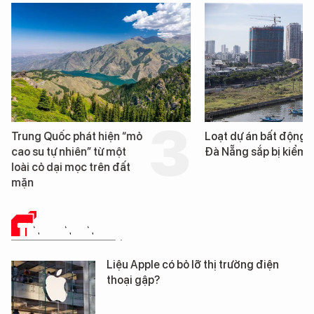
Trung Quốc phát hiện “mỏ
Loạt dự án bất động 
cao su tự nhiên” từ một
Đà Nẵng sắp bị kiểm t
loài cỏ dại mọc trên đất
mặn
TIN CÔNG NGHỆ
Liệu Apple có bỏ lỡ thị trường điện
thoại gập?