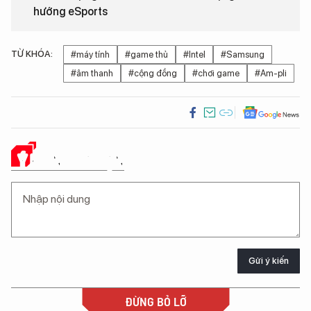
hướng eSports
TỪ KHÓA:
#máy tính
#game thủ
#Intel
#Samsung
#âm thanh
#cộng đồng
#chơi game
#Am-pli
Ý KIẾN CỦA BẠN
Gửi ý kiến
ĐỪNG BỎ LỠ