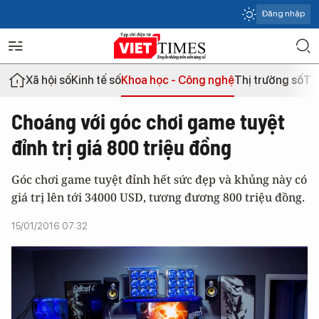
Đăng nhập
Xã hội số
Kinh tế số
Khoa học - Công nghệ
Thị trường số
Th
Choáng với góc chơi game tuyệt
đỉnh trị giá 800 triệu đồng
Góc chơi game tuyệt đỉnh hết sức đẹp và khủng này có
giá trị lên tới 34000 USD, tương đương 800 triệu đồng.
15/01/2016 07:32