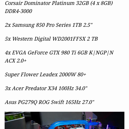
Corsair Dominator Platinum 32GB (4 x 8GB)
DDR4-3000
2x Samsung 850 Pro Series 1TB 2.5"
5x Western Digital WD2001FFSX 2 TB
4x EVGA GeForce GTX 980 Ti 6GB K|NGP|N
ACX 2.0+
Super Flower Leadex 2000W 80+
3x Acer Predator X34 100Hz 34.0"
Asus PG279Q ROG Swift 165Hz 27.0"