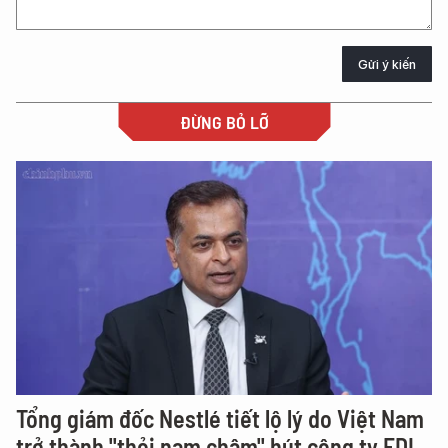
Gửi ý kiến
ĐỪNG BỎ LỠ
Tổng giám đốc Nestlé tiết lộ lý do Việt Nam
trở thành "thỏi nam châm" hút công ty FDI