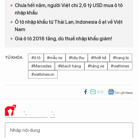
Chưa hết năm, người Việt chi 2,6 tỷ USD mua ô tô
nhập khẩu
Ô tô nhập khẩu từ Thái Lan, Indonesia ồ ạt về Việt
Nam
Giá ô tô 2016 tăng, dù thuế nhập khẩu giảm!
TỪ KHÓA:
#ô tô
#mẫu xe
#tiêu thụ
#thiết kế
#trang bị
#Mercedes
#khách hàng
#hãng xe
#viettimes
#viettimes.vn
Ý KIẾN CỦA BẠN