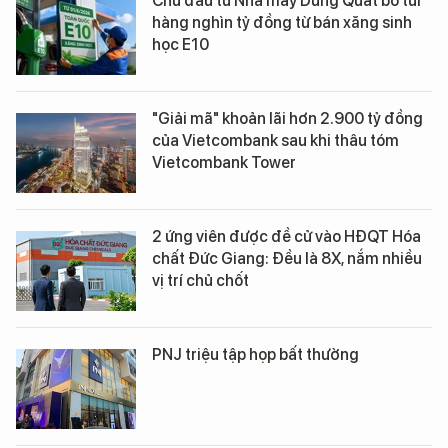
Chủ đầu tư Nhà máy Dung Quất bỏ túi
hàng nghìn tỷ đồng từ bán xăng sinh
học E10
"Giải mã" khoản lãi hơn 2.900 tỷ đồng
của Vietcombank sau khi thâu tóm
Vietcombank Tower
2 ứng viên được đề cử vào HĐQT Hóa
chất Đức Giang: Đều là 8X, nắm nhiều
vị trí chủ chốt
PNJ triệu tập họp bất thường