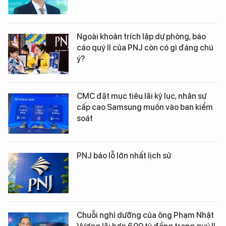
Ngoài khoản trích lập dự phòng, báo
cáo quý II của PNJ còn có gì đáng chú
ý?
CMC đặt mục tiêu lãi kỷ lục, nhân sự
cấp cao Samsung muốn vào ban kiểm
soát
PNJ báo lỗ lớn nhất lịch sử
Chuỗi nghỉ dưỡng của ông Phạm Nhật