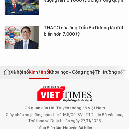
Vượng lãi hơn 600 tỷ đồng trong quý II
THACO của ông Trần Bá Dương lãi đột
biến hơn 7.000 tỷ
Xã hội số
Kinh tế số
Khoa học - Công nghệ
Thị trường số
Th
Cơ quan của Hội Truyền thông số Việt Nam
Giấy phép hoạt động báo chí số 165/GP-BVHTTDL do Bộ Văn hóa,
Thể thao và Du lịch cấp ngày 27/11/2025
Tổng Biên tập:
Nguyễn Bá Kiên