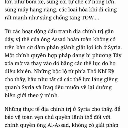
lớn như bom xe, súng cối tự chế cỡ nòng lớn,
súng máy hạng nặng, các loại hỏa khí đi cùng
rất mạnh như súng chống tăng TOW....
Từ các hoạt động đấu tranh địa chính trị gần
đây, vị thế của ông Assad hoàn toàn không có
trên bàn cờ đàm phán giành giật lợi ích ở Syria.
Một chính quyền hợp pháp đang bị phương Tây
xóa mờ và thay vào đó bằng các thế lực do họ
điều khiển. Những bộc lộ từ phía Thổ Nhĩ Kỳ
cho thấy, hầu như tất cả các thể lực láng giềng
quanh Syria và Iraq đều muốn vẽ lại đường
biên giới theo ý mình.
Những thực tế địa chính trị ở Syria cho thấy, để
bảo vệ toàn vẹn chủ quyền lãnh thổ đối với
chính quyền ông Al-Assad, không có giải pháp