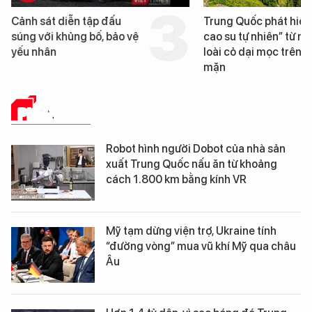
Cảnh sát diễn tập đấu
Trung Quốc phát hiện
súng với khủng bố, bảo vệ
cao su tự nhiên” từ m
yếu nhân
loài cỏ dại mọc trên đ
mặn
PHÂN TÍCH
Robot hình người Dobot của nhà sản
xuất Trung Quốc nấu ăn từ khoảng
cách 1.800 km bằng kính VR
Mỹ tạm dừng viện trợ, Ukraine tính
“đường vòng” mua vũ khí Mỹ qua châu
Âu