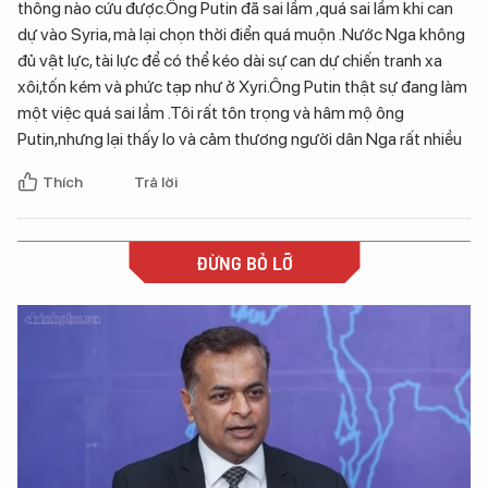
thông nào cứu được.Ông Putin đã sai lầm ,quá sai lầm khi can
dự vào Syria, mà lại chọn thời điển quá muộn .Nước Nga không
đủ vật lực, tài lực để có thể kéo dài sự can dự chiến tranh xa
xôi,tốn kém và phức tạp như ở Xyri.Ông Putin thật sự đang làm
một việc quá sai lầm .Tôi rất tôn trọng và hâm mộ ông
Putin,nhưng lại thấy lo và cảm thương người dân Nga rất nhiều
Thích
Trả lời
ĐỪNG BỎ LỠ