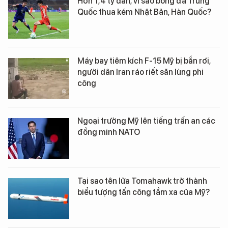
Hơn 1,4 tỷ dân, vì sao bóng đá Trung
Quốc thua kém Nhật Bản, Hàn Quốc?
Máy bay tiêm kích F-15 Mỹ bị bắn rơi,
người dân Iran ráo riết săn lùng phi
công
Ngoại trưởng Mỹ lên tiếng trấn an các
đồng minh NATO
Tại sao tên lửa Tomahawk trở thành
biểu tượng tấn công tầm xa của Mỹ?