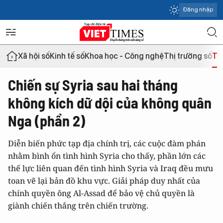
Đăng nhập
Xã hội số
Kinh tế số
Khoa học - Công nghệ
Thị trường số
Th
Chiến sự Syria sau hai tháng
không kích dữ dội của không quân
Nga (phần 2)
Diễn biến phức tạp địa chính trị, các cuộc đàm phán
nhằm bình ổn tình hình Syria cho thấy, phần lớn các
thế lực liên quan đến tình hình Syria và Iraq đều mưu
toan vẽ lại bản đồ khu vực. Giải pháp duy nhất của
chính quyền ông Al-Assad để bảo vệ chủ quyền là
giành chiến thắng trên chiến trường.