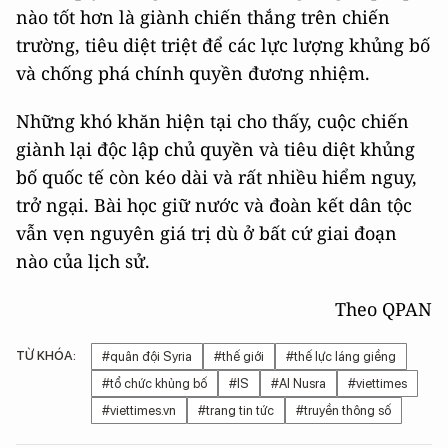
nào tốt hơn là giành chiến thắng trên chiến
trường, tiêu diệt triệt để các lực lượng khủng bố
và chống phá chính quyền đương nhiệm.
Những khó khăn hiện tại cho thấy, cuộc chiến
giành lại độc lập chủ quyền và tiêu diệt khủng
bố quốc tế còn kéo dài và rất nhiều hiểm nguy,
trở ngại. Bài học giữ nước và đoàn kết dân tộc
vẫn vẹn nguyên giá trị dù ở bất cứ giai đoạn
nào của lịch sử.
Theo QPAN
TỪ KHÓA:
#quân đội Syria
#thế giới
#thế lực láng giềng
#tổ chức khủng bố
#IS
#Al Nusra
#viettimes
#viettimes.vn
#trang tin tức
#truyền thông số