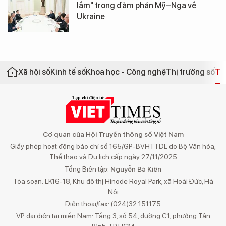
lầm" trong đàm phán Mỹ–Nga về
Ukraine
Xã hội số
Kinh tế số
Khoa học - Công nghệ
Thị trường số
Th
Cơ quan của Hội Truyền thông số Việt Nam
Giấy phép hoạt động báo chí số 165/GP-BVHTTDL do Bộ Văn hóa,
Thể thao và Du lịch cấp ngày 27/11/2025
Tổng Biên tập:
Nguyễn Bá Kiên
Tòa soạn: LK16-18, Khu đô thị Hinode Royal Park, xã Hoài Đức, Hà
Nội
Điện thoại/fax: (024)32 151175
VP đại diện tại miền Nam: Tầng 3, số 54, đường C1, phường Tân