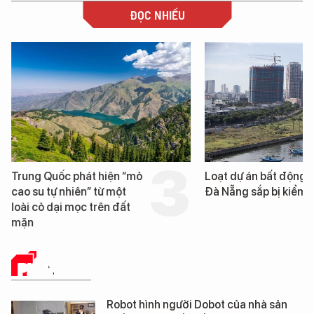
ĐỌC NHIỀU
Trung Quốc phát hiện “mỏ
Loạt dự án bất động 
cao su tự nhiên” từ một
Đà Nẵng sắp bị kiểm t
loài cỏ dại mọc trên đất
mặn
PHÂN TÍCH
Robot hình người Dobot của nhà sản