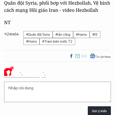
Quân đội Syria, phối hơp với Hezbollah, Vệ binh
cách mạng Hồi giáo Iran - video Hezbollah
NT
TỪ KHÓA:
#Quân đội Syria
#tấn công
#Hama
#IS
#Homs
#Trạm bơm nước T2
Ý KIẾN CỦA BẠN
Gửi ý kiến