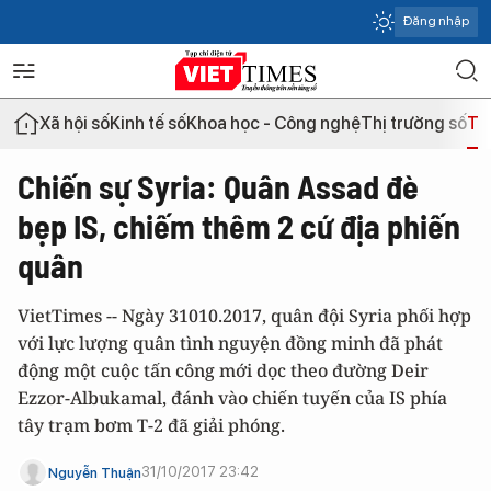
Đăng nhập
Xã hội số
Kinh tế số
Khoa học - Công nghệ
Thị trường số
Th
Chiến sự Syria: Quân Assad đè
bẹp IS, chiếm thêm 2 cứ địa phiến
quân
VietTimes -- Ngày 31010.2017, quân đội Syria phối hợp
với lực lượng quân tình nguyện đồng minh đã phát
động một cuộc tấn công mới dọc theo đường Deir
Ezzor-Albukamal, đánh vào chiến tuyến của IS phía
tây trạm bơm T-2 đã giải phóng.
31/10/2017 23:42
Nguyễn Thuận