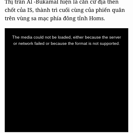
Thị trấn Al -Bukamal hiện là căn cứ địa then
chốt của IS, thành trì cuối cùng của phiến quân
trên vùng sa mạc phía đông tỉnh Homs.
This
is
a
The media could not be loaded, either because the server
modal
window.
or network failed or because the format is not supported.