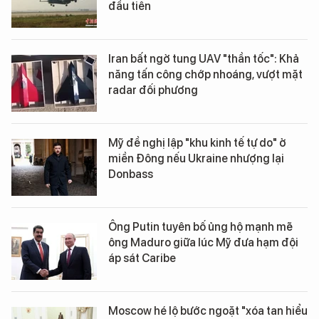
đầu tiên
Iran bất ngờ tung UAV "thần tốc": Khả
năng tấn công chớp nhoáng, vượt mặt
radar đối phương
Mỹ đề nghị lập "khu kinh tế tự do" ở
miền Đông nếu Ukraine nhượng lại
Donbass
Ông Putin tuyên bố ủng hộ mạnh mẽ
ông Maduro giữa lúc Mỹ đưa hạm đội
áp sát Caribe
Moscow hé lộ bước ngoặt "xóa tan hiểu