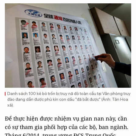
Danh sách 100 kẻ bỏ trốn bị truy nã đỏ toàn cầu tại Văn phòng truy
đào đang dần được phủ kín con dấu "đã bắt được" (Ảnh: Tân Hoa
xã).
Để thực hiện được nhiệm vụ gian nan này, cần
có sự tham gia phối hợp của các bộ, ban ngành.
Tháng 6/2014, trung ương ĐCS Trung Quốc