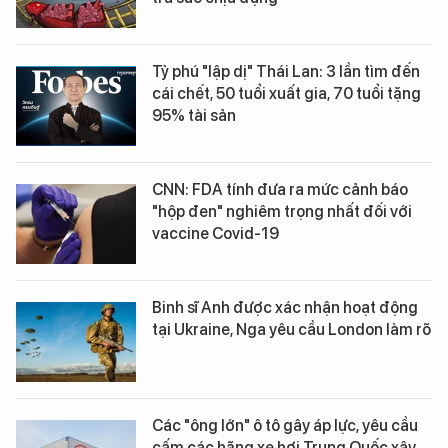
Tỷ phú "lập dị" Thái Lan: 3 lần tìm đến
cái chết, 50 tuổi xuất gia, 70 tuổi tặng
95% tài sản
CNN: FDA tính đưa ra mức cảnh báo
"hộp đen" nghiêm trọng nhất đối với
vaccine Covid-19
Binh sĩ Anh được xác nhận hoạt động
tại Ukraine, Nga yêu cầu London làm rõ
Các "ông lớn" ô tô gây áp lực, yêu cầu
cấm các hãng xe hơi Trung Quốc xây