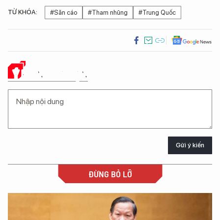
TỪ KHÓA:
#Săn cáo
#Tham nhũng
#Trung Quốc
Ý KIẾN CỦA BẠN
Gửi ý kiến
ĐỪNG BỎ LỠ