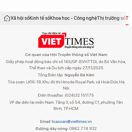
Xã hội số
Kinh tế số
Khoa học - Công nghệ
Thị trường số
Th
Cơ quan của Hội Truyền thông số Việt Nam
Giấy phép hoạt động báo chí số 165/GP-BVHTTDL do Bộ Văn hóa,
Thể thao và Du lịch cấp ngày 27/11/2025
Tổng Biên tập:
Nguyễn Bá Kiên
Tòa soạn: LK16-18, Khu đô thị Hinode Royal Park, xã Hoài Đức, Hà
Nội
Điện thoại/fax: (024)32 151175
VP đại diện tại miền Nam: Tầng 3, số 54, đường C1, phường Tân
Bình, TP.HCM
Email:
toasoan@viettimes.vn
Đường dây nóng:
0862 774 832