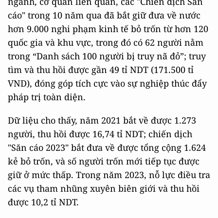
ngành, cơ quan liên quan, các "Chiến dịch Săn
cáo" trong 10 năm qua đã bắt giữ đưa về nước
hơn 9.000 nghi phạm kinh tế bỏ trốn từ hơn 120
quốc gia và khu vực, trong đó có 62 người nằm
trong “Danh sách 100 người bị truy nã đỏ”; truy
tìm và thu hồi được gần 49 tỉ NDT (171.500 tỉ
VND), đóng góp tích cực vào sự nghiệp thúc đẩy
pháp trị toàn diện.
Dữ liệu cho thấy, năm 2021 bắt về được 1.273
người, thu hồi được 16,74 tỉ NDT; chiến dịch
"Săn cáo 2023" bắt đưa về được tổng cộng 1.624
kẻ bỏ trốn, và số người trốn mới tiếp tục được
giữ ở mức thấp. Trong năm 2023, nỗ lực điều tra
các vụ tham nhũng xuyên biên giới và thu hồi
được 10,2 tỉ NDT.