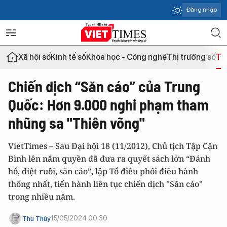
Đăng nhập
Xã hội số
Kinh tế số
Khoa học - Công nghệ
Thị trường số
Th
Chiến dịch “Săn cáo” của Trung
Quốc: Hơn 9.000 nghi phạm tham
nhũng sa "Thiên võng"
VietTimes – Sau Đại hội 18 (11/2012), Chủ tịch Tập Cận
Bình lên nắm quyền đã đưa ra quyết sách lớn “Đánh
hổ, diệt ruồi, săn cáo”, lập Tổ điều phối điều hành
thống nhất, tiến hành liên tục chiến dịch "Săn cáo"
trong nhiều năm.
15/05/2024 00:30
Thu Thủy