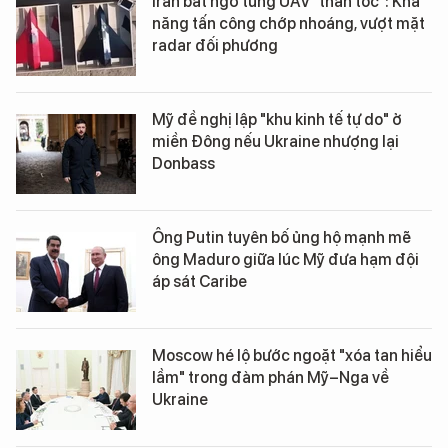
Iran bất ngờ tung UAV "thần tốc": Khả
năng tấn công chớp nhoáng, vượt mặt
radar đối phương
Mỹ đề nghị lập "khu kinh tế tự do" ở
miền Đông nếu Ukraine nhượng lại
Donbass
Ông Putin tuyên bố ủng hộ mạnh mẽ
ông Maduro giữa lúc Mỹ đưa hạm đội
áp sát Caribe
Moscow hé lộ bước ngoặt "xóa tan hiểu
lầm" trong đàm phán Mỹ–Nga về
Ukraine