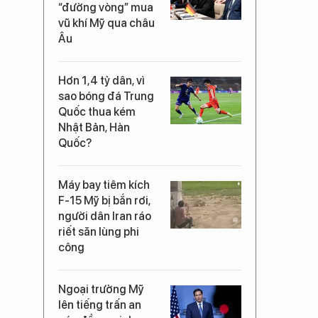
“đường vòng” mua
vũ khí Mỹ qua châu
Âu
Hơn 1,4 tỷ dân, vì
sao bóng đá Trung
Quốc thua kém
Nhật Bản, Hàn
Quốc?
Máy bay tiêm kích
F-15 Mỹ bị bắn rơi,
người dân Iran ráo
riết săn lùng phi
công
Ngoại trưởng Mỹ
lên tiếng trấn an