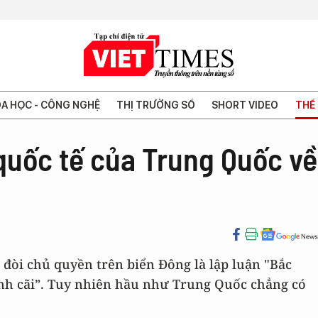
A HỌC - CÔNG NGHỆ
THỊ TRƯỜNG SỐ
SHORT VIDEO
THẾ 
quốc tế của Trung Quốc về
 đòi chủ quyền trên biển Đông là lập luận "Bắc
anh cãi”. Tuy nhiên hầu như Trung Quốc chẳng có