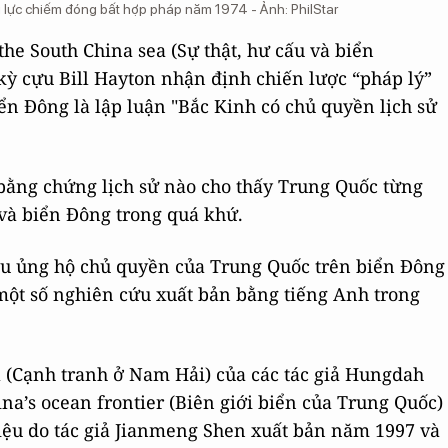
lực chiếm đóng bất hợp pháp năm 1974 - Ảnh: PhilStar
 the South China sea (Sự thật, hư cấu và biển
 kỳ cựu Bill Hayton nhận định chiến lược “pháp lý”
ển Đông là lập luận "Bắc Kinh có chủ quyền lịch sử
bằng chứng lịch sử nào cho thấy Trung Quốc từng
và biển Đông trong quá khứ.
liệu ủng hộ chủ quyền của Trung Quốc trên biển Đông
một số nghiên cứu xuất bản bằng tiếng Anh trong
ea (Cạnh tranh ở Nam Hải) của các tác giả Hungdah
a’s ocean frontier (Biên giới biển của Trung Quốc)
liệu do tác giả Jianmeng Shen xuất bản năm 1997 và