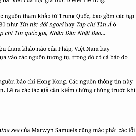
ài viết của học giả Đức Dieter Heinzig.
ác nguồn tham khảo từ Trung Quốc, bao gồm các tạp
930 như
Tin tức đối ngoại
hay
Tạp chí
Tân Á
ở
p chí Tin quốc gia
,
Nhân Dân Nhật Báo
…
liệu tham khảo nào của Pháp, Việt Nam hay
ựa vào các nguồn tương tự, trong đó có cả báo do
 nguồn báo chí Hong Kong. Các nguồn thông tin này
ến. Lẽ ra các tác giả cần kiểm chứng chúng trước khi
hina sea
của Marwyn Samuels cũng mắc phải các lỗi