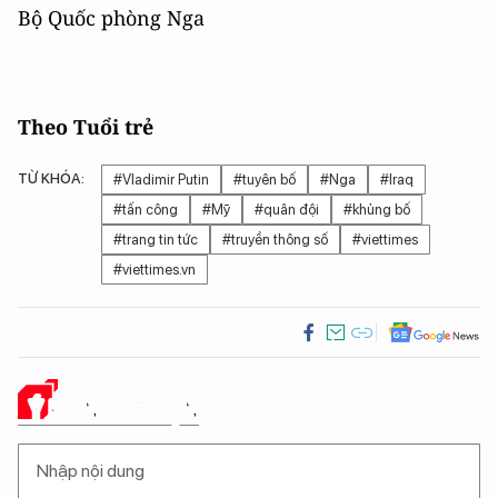
Bộ Quốc phòng Nga
Theo Tuổi trẻ
TỪ KHÓA:
#Vladimir Putin
#tuyên bố
#Nga
#Iraq
#tấn công
#Mỹ
#quân đội
#khủng bố
#trang tin tức
#truyền thông số
#viettimes
#viettimes.vn
Ý KIẾN CỦA BẠN