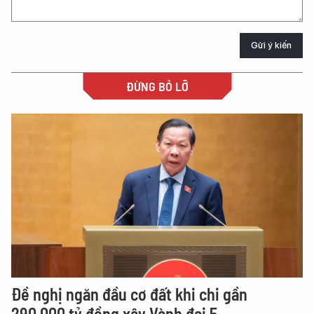
Gửi ý kiến
ĐỪNG BỎ LỠ
Đề nghị ngăn đầu cơ đất khi chi gần
290.000 tỷ đồng xây Vành đai 5