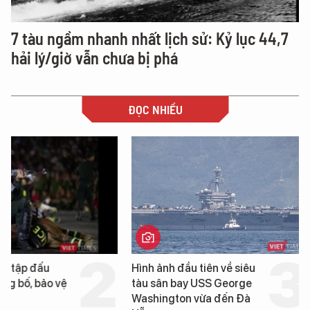
7 tàu ngầm nhanh nhất lịch sử: Kỷ lục 44,7
hải lý/giờ vẫn chưa bị phá
ĐỌC NHIỀU
Hình ảnh đầu tiên về siêu
Cận cảnh chiến hạm 
tàu sân bay USS George
tống tàu sân bay USS
Washington vừa đến Đà
George Washington 