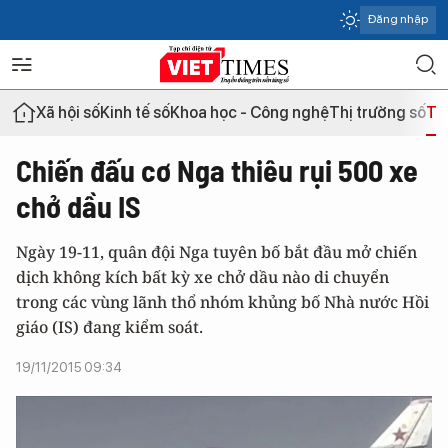
Đăng nhập
Xã hội số
Kinh tế số
Khoa học - Công nghệ
Thị trường số
Th
Chiến đấu cơ Nga thiêu rụi 500 xe
chở dầu IS
Ngày 19-11, quân đội Nga tuyên bố bắt đầu mở chiến
dịch không kích bất kỳ xe chở dầu nào di chuyển
trong các vùng lãnh thổ nhóm khủng bố Nhà nước Hồi
giáo (IS) đang kiểm soát.
19/11/2015 09:34