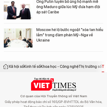
Ông Putin tuyên bố ủng hộ mạnh mẽ
ông Maduro giữa lúc Mỹ đưa hạm đội
áp sát Caribe
Moscow hé lộ bước ngoặt "xóa tan hiểu
lầm" trong đàm phán Mỹ–Nga về
Ukraine
Xã hội số
Kinh tế số
Khoa học - Công nghệ
Thị trường số
Th
Cơ quan của Hội Truyền thông số Việt Nam
Giấy phép hoạt động báo chí số 165/GP-BVHTTDL do Bộ Văn hóa,
Thể thao và Du lịch cấp ngày 27/11/2025