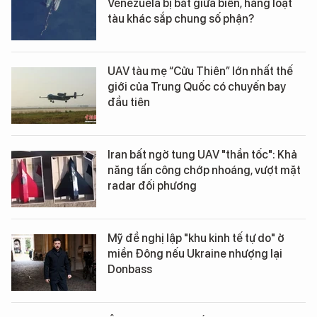
Venezuela bị bắt giữa biển, hàng loạt
tàu khác sắp chung số phận?
UAV tàu mẹ “Cửu Thiên” lớn nhất thế
giới của Trung Quốc có chuyến bay
đầu tiên
Iran bất ngờ tung UAV "thần tốc": Khả
năng tấn công chớp nhoáng, vượt mặt
radar đối phương
Mỹ đề nghị lập "khu kinh tế tự do" ở
miền Đông nếu Ukraine nhượng lại
Donbass