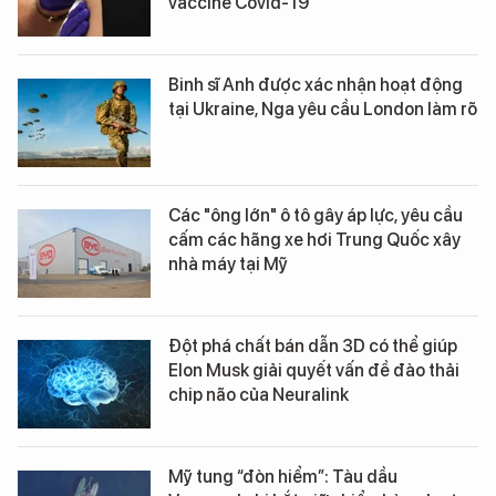
vaccine Covid-19
Binh sĩ Anh được xác nhận hoạt động
tại Ukraine, Nga yêu cầu London làm rõ
Các "ông lớn" ô tô gây áp lực, yêu cầu
cấm các hãng xe hơi Trung Quốc xây
nhà máy tại Mỹ
Đột phá chất bán dẫn 3D có thể giúp
Elon Musk giải quyết vấn đề đào thải
chip não của Neuralink
Mỹ tung “đòn hiểm”: Tàu dầu