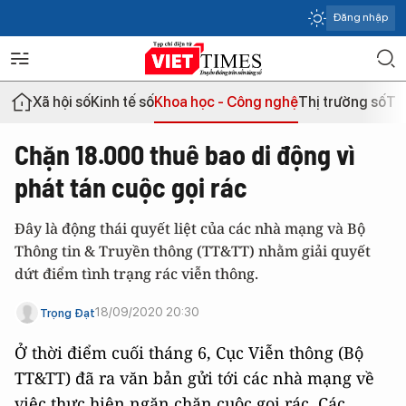
Đăng nhập
Xã hội số
Kinh tế số
Khoa học - Công nghệ
Thị trường số
Th
Chặn 18.000 thuê bao di động vì
phát tán cuộc gọi rác
Đây là động thái quyết liệt của các nhà mạng và Bộ
Thông tin & Truyền thông (TT&TT) nhằm giải quyết
dứt điểm tình trạng rác viễn thông.
18/09/2020 20:30
Trọng Đạt
Ở thời điểm cuối tháng 6, Cục Viễn thông (Bộ
TT&TT) đã ra văn bản gửi tới các nhà mạng về
việc thực hiện ngăn chặn cuộc gọi rác. Các