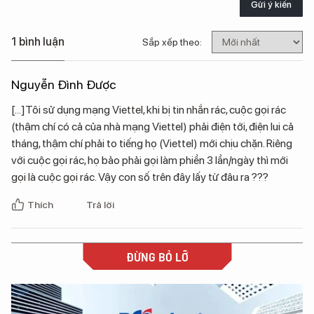
Gửi ý kiến
1 bình luận
Sắp xếp theo:
Nguyễn Đình Được
[...]Tôi sử dụng mạng Viettel, khi bị tin nhắn rác, cuộc gọi rác
(thậm chí có cả của nhà mạng Viettel) phải điện tới, điện lui cả
tháng, thậm chí phải to tiếng họ (Viettel) mới chịu chặn. Riêng
với cuộc gọi rác, họ bảo phải gọi làm phiền 3 lần/ngày thì mới
gọi là cuộc gọi rác. Vậy con số trên đây lấy từ đâu ra ???
Thích
Trả lời
ĐỪNG BỎ LỠ