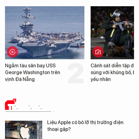
Ngắm tàu sân bay USS
Cảnh sát diễn tập đấ
George Washington trên
súng với khủng bố, bả
vịnh Đà Nẵng
yếu nhân
TIN CÔNG NGHỆ
Liệu Apple có bỏ lỡ thị trường điện
thoại gập?