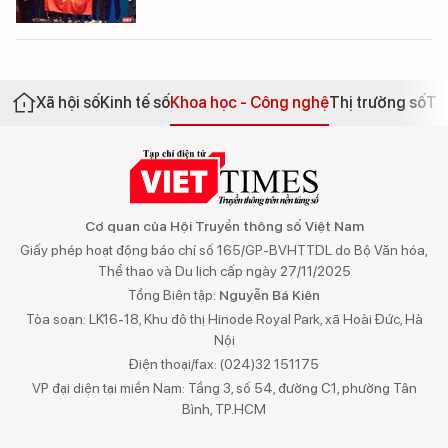
Xã hội số
Kinh tế số
Khoa học - Công nghệ
Thị trường số
Th
Cơ quan của Hội Truyền thông số Việt Nam
Giấy phép hoạt động báo chí số 165/GP-BVHTTDL do Bộ Văn hóa,
Thể thao và Du lịch cấp ngày 27/11/2025
Tổng Biên tập:
Nguyễn Bá Kiên
Tòa soạn: LK16-18, Khu đô thị Hinode Royal Park, xã Hoài Đức, Hà
Nội
Điện thoại/fax: (024)32 151175
VP đại diện tại miền Nam: Tầng 3, số 54, đường C1, phường Tân
Bình, TP.HCM