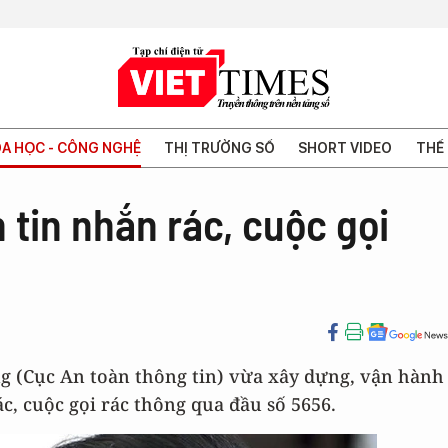
A HỌC - CÔNG NGHỆ
THỊ TRƯỜNG SỐ
SHORT VIDEO
THẾ 
tin nhắn rác, cuộc gọi
g (Cục An toàn thông tin) vừa xây dựng, vận hành
c, cuộc gọi rác thông qua đầu số 5656.