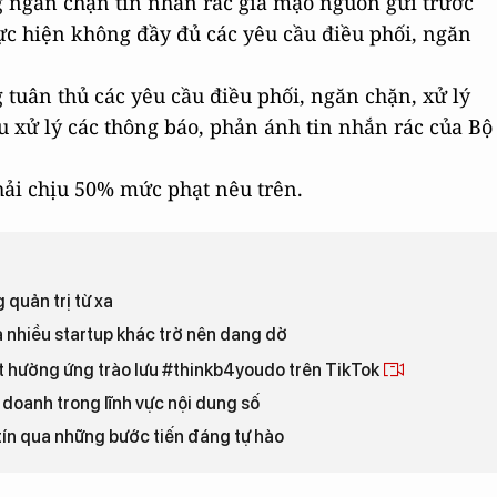
ng ngăn chặn tin nhắn rác giả mạo nguồn gửi trước
hực hiện không đầy đủ các yêu cầu điều phối, ngăn
g tuân thủ các yêu cầu điều phối, ngăn chặn, xử lý
u xử lý các thông báo, phản ánh tin nhắn rác của Bộ
hải chịu 50% mức phạt nêu trên.
quản trị từ xa
à nhiều startup khác trở nên dang dở
t hưởng ứng trào lưu #thinkb4youdo trên TikTok
 doanh trong lĩnh vực nội dung số
tín qua những bước tiến đáng tự hào