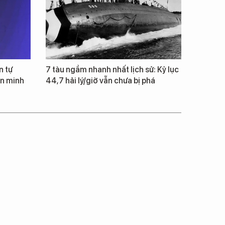
n tự
7 tàu ngầm nhanh nhất lịch sử: Kỷ lục
ăn minh
44,7 hải lý/giờ vẫn chưa bị phá