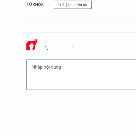
TỪ KHÓA:
#xử lý tin nhắn rác
Ý KIẾN CỦA BẠN