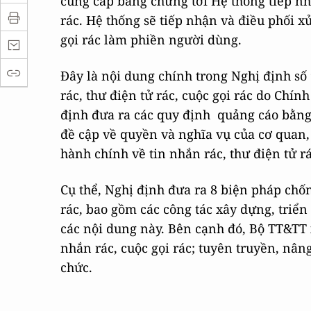
cung cấp bằng chứng tới Hệ thống tiếp nhậ
rác. Hệ thống sẽ tiếp nhận và điều phối xử
gọi rác làm phiền người dùng.
Đây là nội dung chính trong Nghị định số
rác, thư điện tử rác, cuộc gọi rác do Chín
định đưa ra các quy định quảng cáo bằng t
đề cập về quyền và nghĩa vụ của cơ quan,
hành chính về tin nhắn rác, thư điện tử rá
Cụ thể, Nghị định đưa ra 8 biện pháp chốn
rác, bao gồm các công tác xây dựng, triển
các nội dung này. Bên cạnh đó, Bộ TT&TT 
nhắn rác, cuộc gọi rác; tuyên truyền, nân
chức.