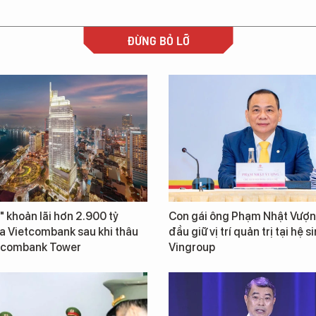
ĐỪNG BỎ LỠ
" khoản lãi hơn 2.900 tỷ
Con gái ông Phạm Nhật Vượn
a Vietcombank sau khi thâu
đầu giữ vị trí quản trị tại hệ s
tcombank Tower
Vingroup