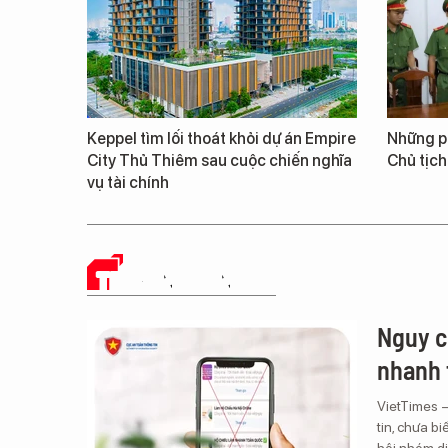
Keppel tìm lối thoát khỏi dự án Empire
Những ph
City Thủ Thiêm sau cuộc chiến nghĩa
Chủ tịch
vụ tài chính
TRUYỀN THÔNG SỐ
Nguy c
nhanh 
VietTimes 
tin, chưa b