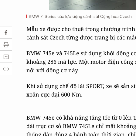
BMW 7-Series của lực lượng cảnh sát Cộng hòa Czech.
Mẫu xe được cho thuê trong chương trình
cảnh sát Czech từng được trang bị các mẫ
BMW 745e và 745Le sử dụng khối động cơ đ
khoảng 286 mã lực. Một motor điện công
nối với động cơ này.
Khi sử dụng chế độ lái SPORT, xe sẽ sản s
xoắn cực đại 600 Nm.
BMW 745e có khả năng tăng tốc từ 0 lên 10
dài trục cơ sở BMW 745Le chỉ mất khoảng
thống dẫn động 4 bánh toàn thời gian, ch