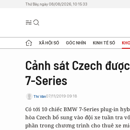
Thứ Bảy, ngày 08/08/2026, 10:15:33
XÃ HỘI SỐ
GÓC NHÌN
KINH TẾ SỐ
KHO
Cảnh sát Czech được
7-Series
07/11/2019 09:18
Thi Vân
Có tới 10 chiếc BMW 7-Series plug-in hy
hòa Czech bổ sung vào đội xe tuần tra v
phần trong chương trình cho thuê xe miễ