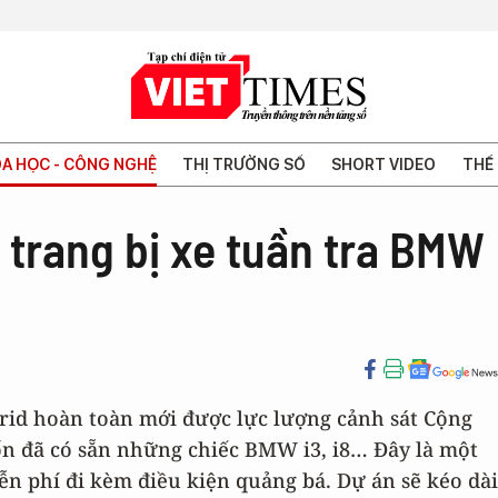
A HỌC - CÔNG NGHỆ
THỊ TRƯỜNG SỐ
SHORT VIDEO
THẾ 
 trang bị xe tuần tra BMW
brid hoàn toàn mới được lực lượng cảnh sát Cộng
ốn đã có sẵn những chiếc BMW i3, i8… Đây là một
n phí đi kèm điều kiện quảng bá. Dự án sẽ kéo dài