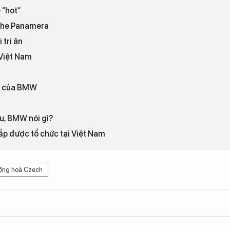
 “hot“
che Panamera
 tri ân
 Việt Nam
hồi của BMW
Âu, BMW nói gì?
p được tổ chức tại Việt Nam
ộng hoà Czech