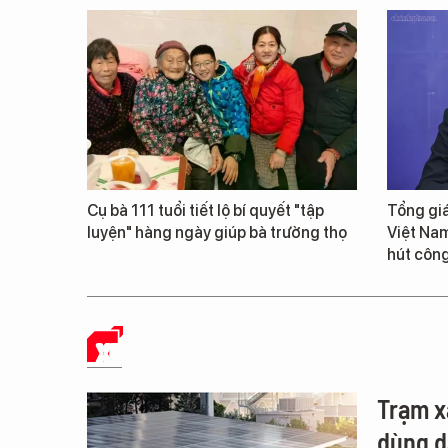
Cụ bà 111 tuổi tiết lộ bí quyết "tập
Tổng giá
luyện" hàng ngày giúp bà trường thọ
Việt Nam
hút công
XE
Trạm x
dùng d