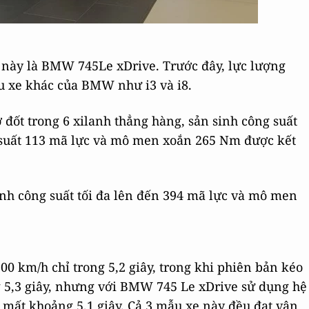
 này là BMW 745Le xDrive. Trước đây, lực lượng
u xe khác của BMW như i3 và i8.
ốt trong 6 xilanh thẳng hàng, sản sinh công suất
 suất 113 mã lực và mô men xoắn 265 Nm được kết
inh công suất tối đa lên đến 394 mã lực và mô men
0 km/h chỉ trong 5,2 giây, trong khi phiên bản kéo
 5,3 giây, nhưng với BMW 745 Le xDrive sử dụng hệ
ỉ mất khoảng 5,1 giây. Cả 3 mẫu xe này đều đạt vận