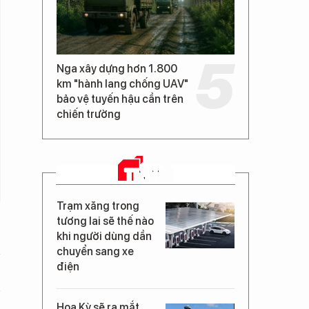
Nga xây dựng hơn 1.800
km "hành lang chống UAV"
bảo vệ tuyến hậu cần trên
chiến trường
TIN MỚI
Trạm xăng trong
tương lai sẽ thế nào
khi người dùng dần
chuyển sang xe
điện
Hoa Kỳ sẽ ra mắt