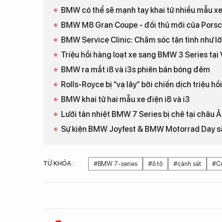
BMW có thể sẽ mạnh tay khai tử nhiều mẫu xe
BMW M8 Gran Coupe - đối thủ mới của Pors
BMW Service Clinic: Chăm sóc tận tình như lời
Triệu hồi hàng loạt xe sang BMW 3 Series tại
BMW ra mắt i8 và i3s phiên bản bóng đêm
Rolls-Royce bị “vạ lây” bởi chiến dịch triệu 
BMW khai tử hai mẫu xe điện i8 và i3
Lưới tản nhiệt BMW 7 Series bị chê tại châu 
Sự kiện BMW Joyfest & BMW Motorrad Day sắ
TỪ KHÓA:
#BMW 7-series
#ô tô
#cảnh sát
#C