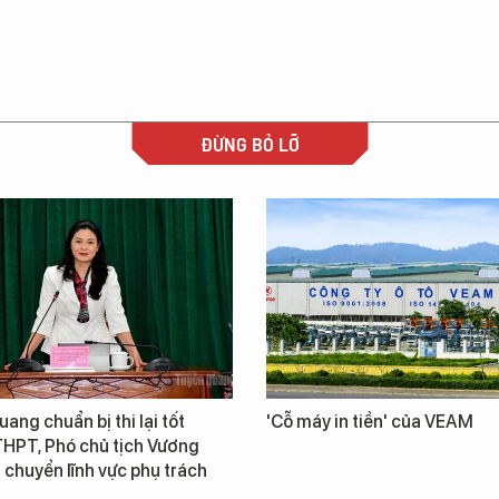
ĐỪNG BỎ LỠ
ang chuẩn bị thi lại tốt
'Cỗ máy in tiền' của VEAM
THPT, Phó chủ tịch Vương
chuyển lĩnh vực phụ trách