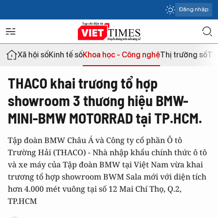
Đăng nhập
Xã hội số
Kinh tế số
Khoa học - Công nghệ
Thị trường số
Th
THACO khai trương tổ hợp
showroom 3 thương hiệu BMW-
MINI-BMW MOTORRAD tại TP.HCM.
Tập đoàn BMW Châu Á và Công ty cổ phần Ô tô
Trường Hải (THACO) - Nhà nhập khẩu chính thức ô tô
và xe máy của Tập đoàn BMW tại Việt Nam vừa khai
trương tổ hợp showroom BWM Sala mới với diện tích
hơn 4.000 mét vuông tại số 12 Mai Chí Thọ, Q.2,
TP.HCM