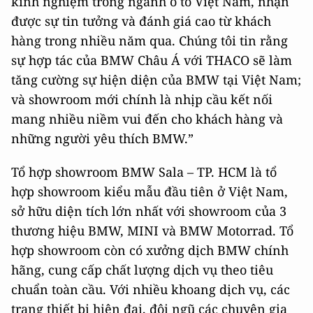
kinh nghiệm trong ngành ô tô Việt Nam, nhận
được sự tin tưởng và đánh giá cao từ khách
hàng trong nhiều năm qua. Chúng tôi tin rằng
sự hợp tác của BMW Châu Á với THACO sẽ làm
tăng cường sự hiện diện của BMW tại Việt Nam;
và showroom mới chính là nhịp cầu kết nối
mang nhiều niềm vui đến cho khách hàng và
những người yêu thích BMW.”
Tổ hợp showroom BMW Sala – TP. HCM là tổ
hợp showroom kiểu mẫu đầu tiên ở Việt Nam,
sở hữu diện tích lớn nhất với showroom của 3
thương hiệu BMW, MINI và BMW Motorrad. Tổ
hợp showroom còn có xưởng dịch BMW chính
hãng, cung cấp chất lượng dịch vụ theo tiêu
chuẩn toàn cầu. Với nhiều khoang dịch vụ, các
trang thiết bị hiện đại, đội ngũ các chuyên gia