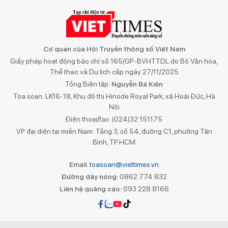
Cơ quan của Hội Truyền thông số Việt Nam
Giấy phép hoạt động báo chí số 165/GP-BVHTTDL do Bộ Văn hóa,
Thể thao và Du lịch cấp ngày 27/11/2025
Tổng Biên tập:
Nguyễn Bá Kiên
Tòa soạn: LK16-18, Khu đô thị Hinode Royal Park, xã Hoài Đức, Hà
Nội
Điện thoại/fax: (024)32 151175
VP đại diện tại miền Nam: Tầng 3, số 54, đường C1, phường Tân
Bình, TP.HCM
Email:
toasoan@viettimes.vn
Đường dây nóng:
0862 774 832
Liên hệ quảng cáo:
093 228 8166