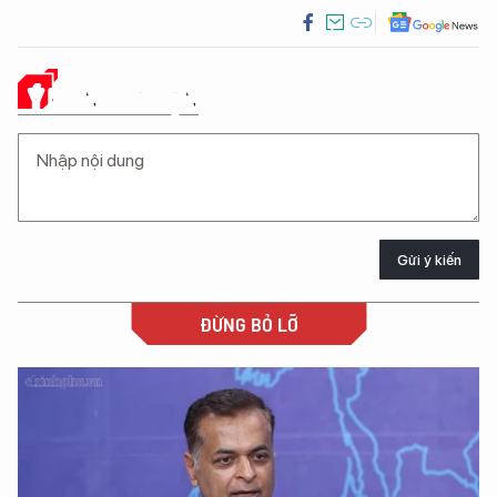
Ý KIẾN CỦA BẠN
Gửi ý kiến
ĐỪNG BỎ LỠ