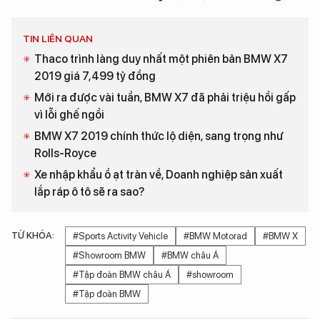
TIN LIÊN QUAN
Thaco trình làng duy nhất một phiên bản BMW X7
2019 giá 7,499 tỷ đồng
Mới ra được vài tuần, BMW X7 đã phải triệu hồi gấp
vì lỗi ghế ngồi
BMW X7 2019 chính thức lộ diện, sang trọng như
Rolls-Royce
Xe nhập khẩu ồ ạt tràn về, Doanh nghiệp sản xuất
lắp ráp ô tô sẽ ra sao?
TỪ KHÓA:
#Sports Activity Vehicle
#BMW Motorad
#BMW X
#Showroom BMW
#BMW châu Á
#Tập đoàn BMW châu Á
#showroom
#Tập đoàn BMW