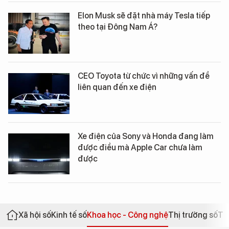
Elon Musk sẽ đặt nhà máy Tesla tiếp
theo tại Đông Nam Á?
CEO Toyota từ chức vì những vấn đề
liên quan đến xe điện
Xe điện của Sony và Honda đang làm
được điều mà Apple Car chưa làm
được
Xã hội số
Kinh tế số
Khoa học - Công nghệ
Thị trường số
Th