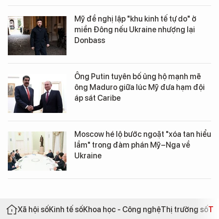
Mỹ đề nghị lập "khu kinh tế tự do" ở
miền Đông nếu Ukraine nhượng lại
Donbass
Ông Putin tuyên bố ủng hộ mạnh mẽ
ông Maduro giữa lúc Mỹ đưa hạm đội
áp sát Caribe
Moscow hé lộ bước ngoặt "xóa tan hiểu
lầm" trong đàm phán Mỹ–Nga về
Ukraine
Xã hội số
Kinh tế số
Khoa học - Công nghệ
Thị trường số
Th