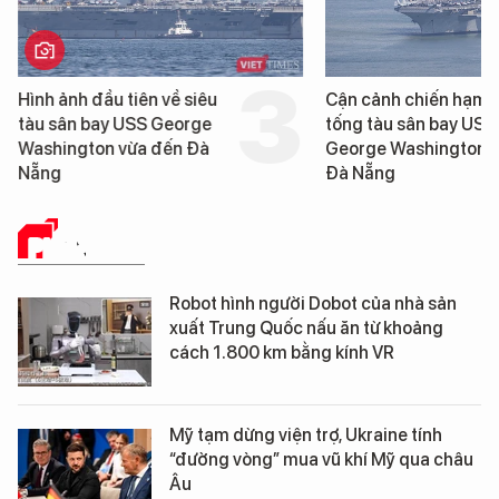
Hình ảnh đầu tiên về siêu
Cận cảnh chiến hạm 
tàu sân bay USS George
tống tàu sân bay USS
Washington vừa đến Đà
George Washington 
Nẵng
Đà Nẵng
PHÂN TÍCH
Robot hình người Dobot của nhà sản
xuất Trung Quốc nấu ăn từ khoảng
cách 1.800 km bằng kính VR
Mỹ tạm dừng viện trợ, Ukraine tính
“đường vòng” mua vũ khí Mỹ qua châu
Âu