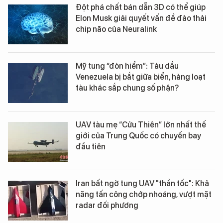
Đột phá chất bán dẫn 3D có thể giúp
Elon Musk giải quyết vấn đề đào thải
chip não của Neuralink
Mỹ tung “đòn hiểm”: Tàu dầu
Venezuela bị bắt giữa biển, hàng loạt
tàu khác sắp chung số phận?
UAV tàu mẹ “Cửu Thiên” lớn nhất thế
giới của Trung Quốc có chuyến bay
đầu tiên
Iran bất ngờ tung UAV "thần tốc": Khả
năng tấn công chớp nhoáng, vượt mặt
radar đối phương