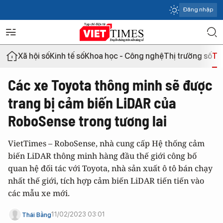
Đăng nhập
Xã hội số
Kinh tế số
Khoa học - Công nghệ
Thị trường số
Th
Các xe Toyota thông minh sẽ được
trang bị cảm biến LiDAR của
RoboSense trong tương lai
VietTimes – RoboSense, nhà cung cấp Hệ thống cảm
biến LiDAR thông minh hàng đầu thế giới công bố
quan hệ đối tác với Toyota, nhà sản xuất ô tô bán chạy
nhất thế giới, tích hợp cảm biến LiDAR tiến tiến vào
các mẫu xe mới.
11/02/2023 03:01
Thái Bằng