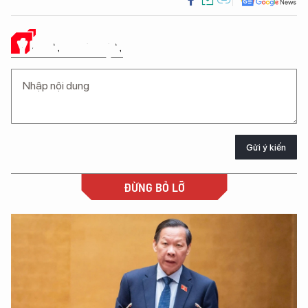
Ý KIẾN CỦA BẠN
Gửi ý kiến
ĐỪNG BỎ LỠ