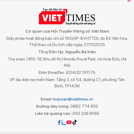
Cơ quan của Hội Truyền thông số Việt Nam
Giấy phép hoạt động báo chí số 165/GP-BVHTTDL do Bộ Văn hóa,
Thể thao và Du lịch cấp ngày 27/11/2025
Tổng Biên tập:
Nguyễn Bá Kiên
Tòa soạn: LK16-18, Khu đô thị Hinode Royal Park, xã Hoài Đức, Hà
Nội
Điện thoại/fax: (024)32 151175
VP đại diện tại miền Nam: Tầng 3, số 54, đường C1, phường Tân
Bình, TP.HCM
Email:
toasoan@viettimes.vn
Đường dây nóng:
0862 774 832
Liên hệ quảng cáo:
093 228 8166