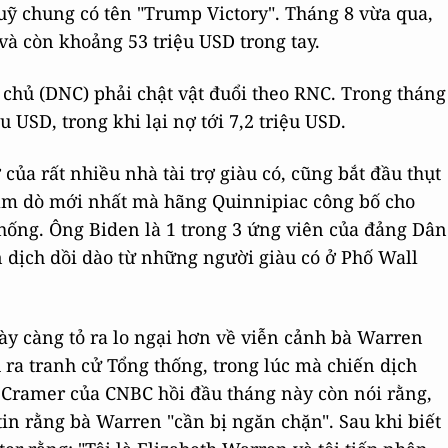
uỹ chung có tên "Trump Victory". Tháng 8 vừa qua,
và còn khoảng 53 triệu USD trong tay.
chủ (DNC) phải chật vật đuổi theo RNC. Trong tháng
 USD, trong khi lại nợ tới 7,2 triệu USD.
của rất nhiều nhà tài trợ giàu có, cũng bắt đầu thụt
hăm dò mới nhất mà hãng Quinnipiac công bố cho
hống. Ông Biden là 1 trong 3 ứng viên của đảng Dân
dịch dồi dào từ những người giàu có ở Phố Wall
y càng tỏ ra lo ngại hơn về viễn cảnh bà Warren
 ra tranh cử Tổng thống, trong lúc mà chiến dịch
 Cramer của CNBC hồi đầu tháng này còn nói rằng,
in rằng bà Warren "cần bị ngăn chặn". Sau khi biết