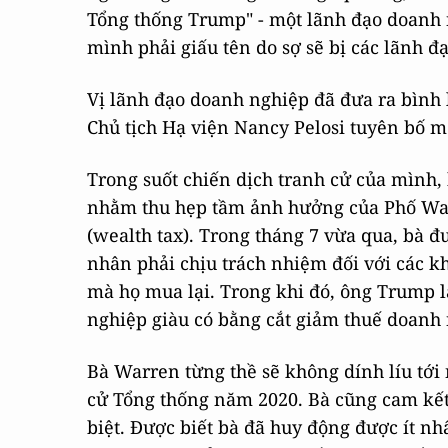
Tổng thống Trump" - một lãnh đạo doanh 
mình phải giấu tên do sợ sẽ bị các lãnh đ
Vị lãnh đạo doanh nghiệp đã đưa ra bình 
Chủ tịch Hạ viện Nancy Pelosi tuyên bố m
Trong suốt chiến dịch tranh cử của mình,
nhằm thu hẹp tầm ảnh hưởng của Phố Wall,
(wealth tax). Trong tháng 7 vừa qua, bà đ
nhân phải chịu trách nhiệm đối với các k
mà họ mua lại. Trong khi đó, ông Trump lạ
nghiệp giàu có bằng cắt giảm thuế doanh 
Bà Warren từng thề sẽ không dính líu tới
cử Tổng thống năm 2020. Bà cũng cam kết 
biệt. Được biết bà đã huy động được ít nh