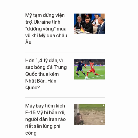
Mỹ tạm dừng viện
trợ, Ukraine tính
“đường vòng” mua
vũ khí Mỹ qua châu
Âu
Hơn 1,4 tỷ dân, vì
sao bóng đá Trung
Quốc thua kém
Nhật Bản, Hàn
Quốc?
Máy bay tiêm kích
F-15 Mỹ bị bắn rơi,
người dân Iran ráo
riết săn lùng phi
công