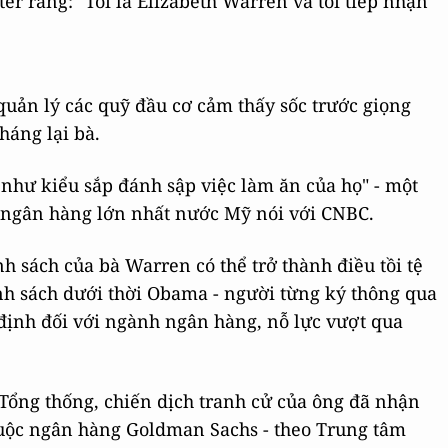
er rằng: "Tôi là Elizabeth Warren và tôi tiếp nhận
uản lý các quỹ đầu cơ cảm thấy sốc trước giọng
háng lại bà.
 như kiểu sắp đánh sập việc làm ăn của họ" - một
 ngân hàng lớn nhất nước Mỹ nói với CNBC.
nh sách của bà Warren có thể trở thành điều tồi tệ
ính sách dưới thời Obama - người từng ký thông qua
 định đối với ngành ngân hàng, nỗ lực vượt qua
Tổng thống, chiến dịch tranh cử của ông đã nhận
huộc ngân hàng Goldman Sachs - theo Trung tâm