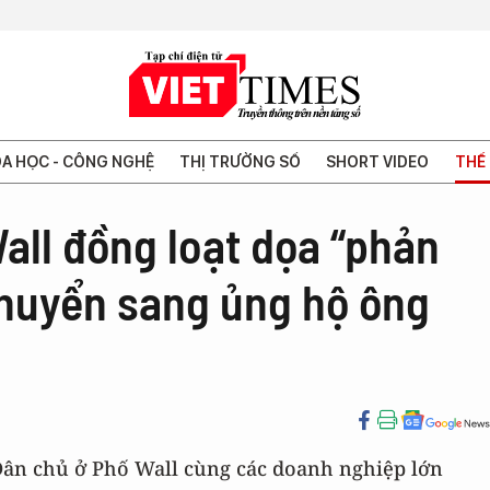
A HỌC - CÔNG NGHỆ
THỊ TRƯỜNG SỐ
SHORT VIDEO
THẾ 
Wall đồng loạt dọa “phản
chuyển sang ủng hộ ông
 Dân chủ ở Phố Wall cùng các doanh nghiệp lớn