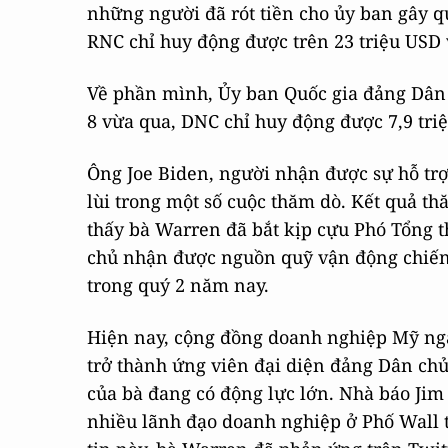
những người đã rót tiền cho ủy ban gây q
RNC chỉ huy động được trên 23 triệu USD 
Về phần mình, Ủy ban Quốc gia đảng Dân 
8 vừa qua, DNC chỉ huy động được 7,9 triệu
Ông Joe Biden, người nhận được sự hỗ trợ 
lùi trong một số cuộc thăm dò. Kết quả t
thấy bà Warren đã bắt kịp cựu Phó Tổng t
chủ nhận được nguồn quỹ vận động chiến 
trong quý 2 năm nay.
Hiện nay, cộng đồng doanh nghiệp Mỹ ngà
trở thành ứng viên đại diện đảng Dân chủ
của bà đang có động lực lớn. Nhà báo Jim
nhiều lãnh đạo doanh nghiệp ở Phố Wall t