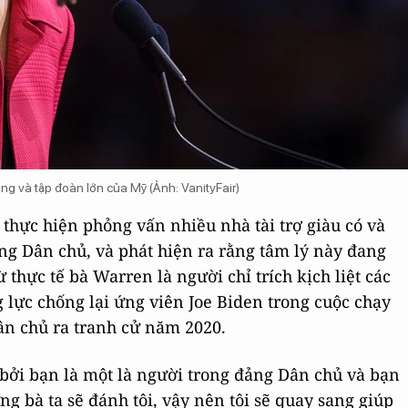
àng và tập đoàn lớn của Mỹ (Ảnh: VanityFair)
hực hiện phỏng vấn nhiều nhà tài trợ giàu có và
g Dân chủ, và phát hiện ra rằng tâm lý này đang
thực tế bà Warren là người chỉ trích kịch liệt các
lực chống lại ứng viên Joe Biden trong cuộc chạy
Dân chủ ra tranh cử năm 2020.
bởi bạn là một là người trong đảng Dân chủ và bạn
g bà ta sẽ đánh tôi, vậy nên tôi sẽ quay sang giúp