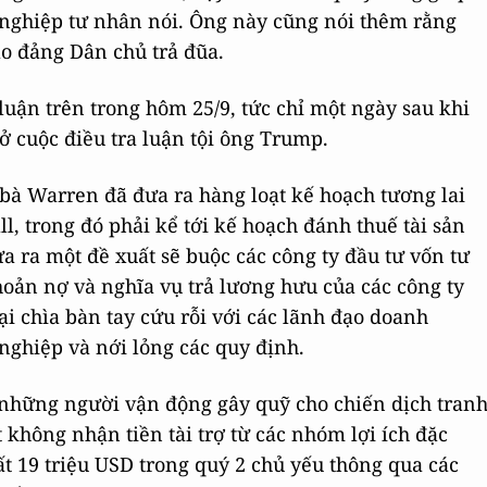
nghiệp tư nhân nói. Ông này cũng nói thêm rằng
ạo đảng Dân chủ trả đũa.
luận trên trong hôm 25/9, tức chỉ một ngày sau khi
ở cuộc điều tra luận tội ông Trump.
 bà Warren đã đưa ra hàng loạt kế hoạch tương lai
 trong đó phải kể tới kế hoạch đánh thuế tài sản
ưa ra một đề xuất sẽ buộc các công ty đầu tư vốn tư
hoản nợ và nghĩa vụ trả lương hưu của các công ty
i chìa bàn tay cứu rỗi với các lãnh đạo doanh
nghiệp và nới lỏng các quy định.
 những người vận động gây quỹ cho chiến dịch tran
không nhận tiền tài trợ từ các nhóm lợi ích đặc
ất 19 triệu USD trong quý 2 chủ yếu thông qua các