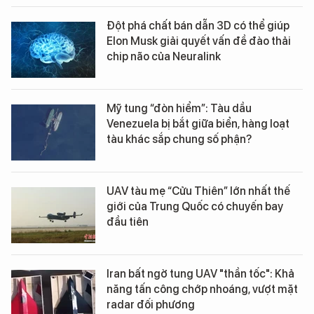
Đột phá chất bán dẫn 3D có thể giúp
Elon Musk giải quyết vấn đề đào thải
chip não của Neuralink
Mỹ tung “đòn hiểm”: Tàu dầu
Venezuela bị bắt giữa biển, hàng loạt
tàu khác sắp chung số phận?
UAV tàu mẹ “Cửu Thiên” lớn nhất thế
giới của Trung Quốc có chuyến bay
đầu tiên
Iran bất ngờ tung UAV "thần tốc": Khả
năng tấn công chớp nhoáng, vượt mặt
radar đối phương