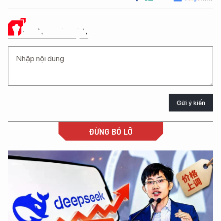
Ý KIẾN CỦA BẠN
Gửi ý kiến
ĐỪNG BỎ LỠ