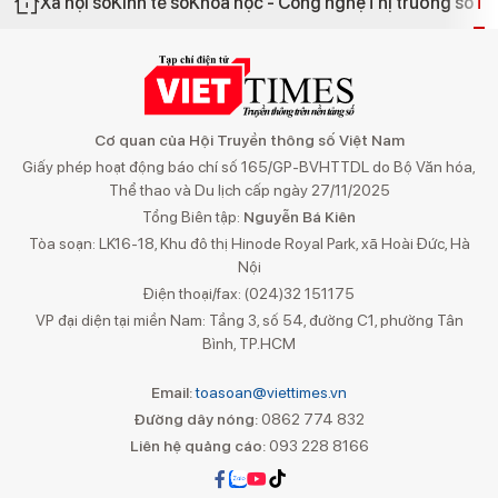
Xã hội số
Kinh tế số
Khoa học - Công nghệ
Thị trường số
Th
Cơ quan của Hội Truyền thông số Việt Nam
Giấy phép hoạt động báo chí số 165/GP-BVHTTDL do Bộ Văn hóa,
Thể thao và Du lịch cấp ngày 27/11/2025
Tổng Biên tập:
Nguyễn Bá Kiên
Tòa soạn: LK16-18, Khu đô thị Hinode Royal Park, xã Hoài Đức, Hà
Nội
Điện thoại/fax: (024)32 151175
VP đại diện tại miền Nam: Tầng 3, số 54, đường C1, phường Tân
Bình, TP.HCM
Email:
toasoan@viettimes.vn
Đường dây nóng:
0862 774 832
Liên hệ quảng cáo:
093 228 8166