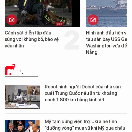
Cảnh sát diễn tập đấu
Hình ảnh đầu tiên về 
súng với khủng bố, bảo vệ
tàu sân bay USS Geo
yếu nhân
Washington vừa đến 
Nẵng
PHÂN TÍCH
Robot hình người Dobot của nhà sản
xuất Trung Quốc nấu ăn từ khoảng
cách 1.800 km bằng kính VR
Mỹ tạm dừng viện trợ, Ukraine tính
“đường vòng” mua vũ khí Mỹ qua châu