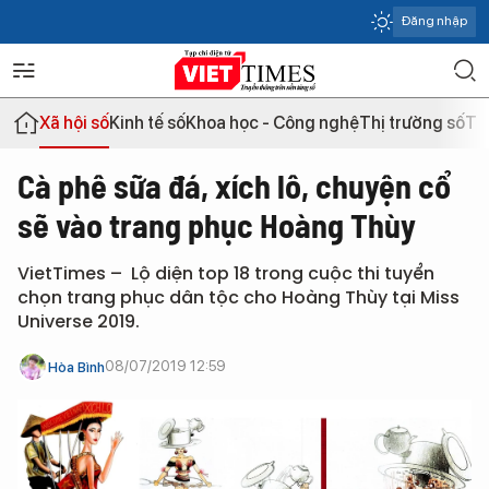
Đăng nhập
Xã hội số
Kinh tế số
Khoa học - Công nghệ
Thị trường số
Th
Cà phê sữa đá, xích lô, chuyện cổ
sẽ vào trang phục Hoàng Thùy
VietTimes – Lộ diện top 18 trong cuộc thi tuyển
chọn trang phục dân tộc cho Hoàng Thùy tại Miss
Universe 2019.
08/07/2019 12:59
Hòa Bình