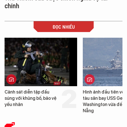
chính
ĐỌC NHIỀU
Hình ảnh đầu tiên về siêu
Đà Nẵng sẽ đầu tư h
tàu sân bay USS George
6.200 tỷ đồng xây d
Washington vừa đến Đà
Bến cảng Liên Chiểu g
Nẵng
đoạn 2