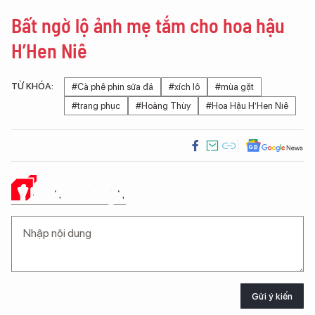
Bất ngờ lộ ảnh mẹ tắm cho hoa hậu
H’Hen Niê
TỪ KHÓA:
#Cà phê phin sữa đá
#xích lô
#mùa gặt
#trang phục
#Hoàng Thùy
#Hoa Hậu H’Hen Niê
Ý KIẾN CỦA BẠN
Gửi ý kiến