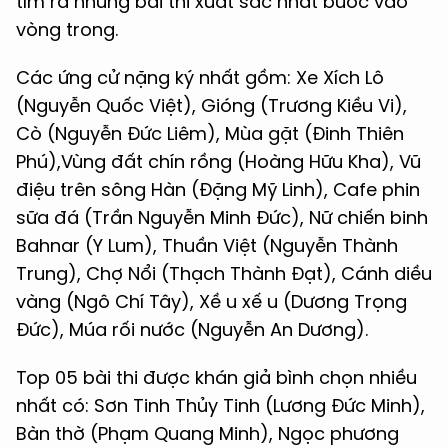
tìm ra những bài thi xuất sắc nhất bước vào
vòng trong.
Các ứng cử nặng ký nhất gồm: Xe Xích Lô
(Nguyễn Quốc Việt), Gióng (Trương Kiều Vi),
Cò (Nguyễn Đức Liêm), Mùa gặt (Đinh Thiên
Phú),Vùng đất chín rồng (Hoàng Hữu Kha), Vũ
điệu trên sông Hàn (Đặng Mỹ Linh), Cafe phin
sữa đá (Trần Nguyễn Minh Đức), Nữ chiến binh
Bahnar (Y Lum), Thuần Việt (Nguyễn Thành
Trung), Chợ Nổi (Thạch Thành Đạt), Cánh diều
vàng (Ngô Chí Tây), Xề u xế u (Dương Trọng
Đức), Múa rối nước (Nguyễn An Dương).
Top 05 bài thi được khán giả bình chọn nhiều
nhất có: Sơn Tinh Thủy Tinh (Lương Đức Minh),
Bàn thờ (Phạm Quang Minh), Ngọc phương