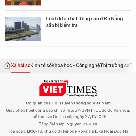
Loạt dự án bất động sản ở Đà Nẵng
sắp bị kiểm tra
Xã hội số
Kinh tế số
Khoa học - Công nghệ
Thị trường số
Th
Cơ quan của Hội Truyền thông số Việt Nam
Giấy phép hoạt động báo chí số 165/GP-BVHTTDL do Bộ Văn hóa,
Thể thao và Du lịch cấp ngày 27/11/2025
Tổng Biên tập:
Nguyễn Bá Kiên
Tòa soạn: LK16-18, Khu đô thị Hinode Royal Park, xã Hoài Đức, Hà