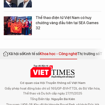
Thể thao điện tử Việt Nam có huy
chương vàng đầu tiên tại SEA Games
32
Xã hội số
Kinh tế số
Khoa học - Công nghệ
Thị trường số
Th
Cơ quan của Hội Truyền thông số Việt Nam
Giấy phép hoạt động báo chí số 165/GP-BVHTTDL do Bộ Văn hóa,
Thể thao và Du lịch cấp ngày 27/11/2025
Tổng Biên tập:
Nguyễn Bá Kiên
Tòa soạn: LK16-18, Khu đô thị Hinode Royal Park, xã Hoài Đức, Hà