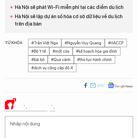
Hà Nội sẽ phát Wi-Fi miễn phí tại các điểm du lịch
Hà Nội sẽ lập dự án số hóa cơ sở dữ liệu về du lịch
trên địa bàn
TỪ KHÓA:
#Trần Việt Nga
#Nguyễn Huy Quang
#HACCP
#Bộ Y tế
#một cửa
#kế hoạch hóa gia đình
#bãi bỏ
#Quá cảnh
#thủ tục hành chính
#dịch vụ công cấp độ 4
Ý KIẾN CỦA BẠN