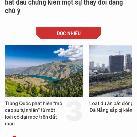
bắt đầu chứng kiến một sự thay đổi đáng
chú ý
ĐỌC NHIỀU
Trung Quốc phát hiện “mỏ
Loạt dự án bất động 
cao su tự nhiên” từ một
Đà Nẵng sắp bị kiểm t
loài cỏ dại mọc trên đất
mặn