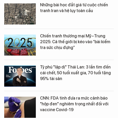
Những bài học đắt giá từ cuộc chiến
tranh Iran và hệ lụy toàn cầu
Chiến tranh thương mại Mỹ–Trung
2025: Cả thế giới bị kéo vào “bài kiểm
tra sức chịu đựng”
Tỷ phú "lập dị" Thái Lan: 3 lần tìm đến
cái chết, 50 tuổi xuất gia, 70 tuổi tặng
95% tài sản
CNN: FDA tính đưa ra mức cảnh báo
"hộp đen" nghiêm trọng nhất đối với
vaccine Covid-19