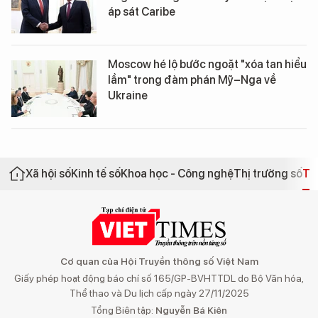
áp sát Caribe
Moscow hé lộ bước ngoặt "xóa tan hiểu
lầm" trong đàm phán Mỹ–Nga về
Ukraine
Xã hội số
Kinh tế số
Khoa học - Công nghệ
Thị trường số
Th
Cơ quan của Hội Truyền thông số Việt Nam
Giấy phép hoạt động báo chí số 165/GP-BVHTTDL do Bộ Văn hóa,
Thể thao và Du lịch cấp ngày 27/11/2025
Tổng Biên tập:
Nguyễn Bá Kiên