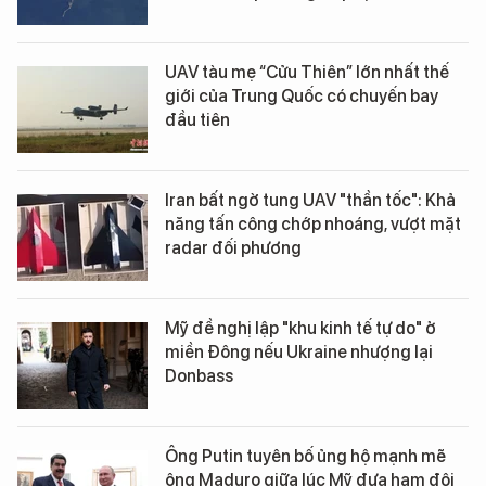
UAV tàu mẹ “Cửu Thiên” lớn nhất thế
giới của Trung Quốc có chuyến bay
đầu tiên
Iran bất ngờ tung UAV "thần tốc": Khả
năng tấn công chớp nhoáng, vượt mặt
radar đối phương
Mỹ đề nghị lập "khu kinh tế tự do" ở
miền Đông nếu Ukraine nhượng lại
Donbass
Ông Putin tuyên bố ủng hộ mạnh mẽ
ông Maduro giữa lúc Mỹ đưa hạm đội