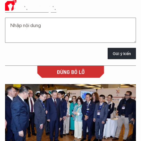
Ý KIẾN CỦA BẠN
Gửi ý kiến
ĐỪNG BỎ LỠ