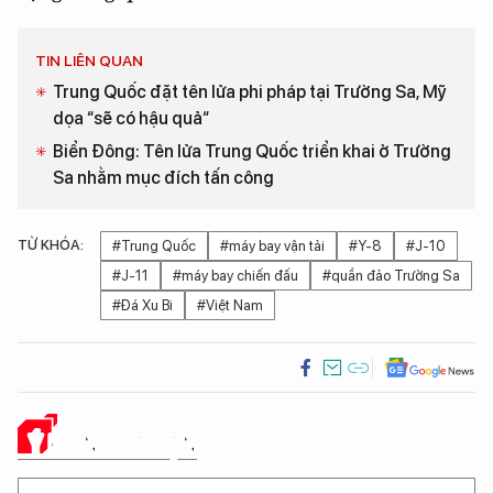
TIN LIÊN QUAN
Trung Quốc đặt tên lửa phi pháp tại Trường Sa, Mỹ
dọa “sẽ có hậu quả“
Biển Đông: Tên lửa Trung Quốc triển khai ở Trường
Sa nhằm mục đích tấn công
TỪ KHÓA:
#Trung Quốc
#máy bay vận tải
#Y-8
#J-10
#J-11
#máy bay chiến đấu
#quần đảo Trường Sa
#Đá Xu Bi
#Việt Nam
Ý KIẾN CỦA BẠN