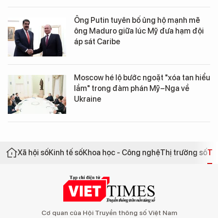
Ông Putin tuyên bố ủng hộ mạnh mẽ
ông Maduro giữa lúc Mỹ đưa hạm đội
áp sát Caribe
Moscow hé lộ bước ngoặt "xóa tan hiểu
lầm" trong đàm phán Mỹ–Nga về
Ukraine
Xã hội số
Kinh tế số
Khoa học - Công nghệ
Thị trường số
Th
Cơ quan của Hội Truyền thông số Việt Nam