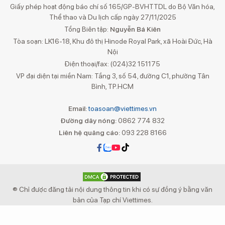
Giấy phép hoạt động báo chí số 165/GP-BVHTTDL do Bộ Văn hóa,
Thể thao và Du lịch cấp ngày 27/11/2025
Tổng Biên tập:
Nguyễn Bá Kiên
Tòa soạn: LK16-18, Khu đô thị Hinode Royal Park, xã Hoài Đức, Hà
Nội
Điện thoại/fax: (024)32 151175
VP đại diện tại miền Nam: Tầng 3, số 54, đường C1, phường Tân
Bình, TP.HCM
Email:
toasoan@viettimes.vn
Đường dây nóng:
0862 774 832
Liên hệ quảng cáo:
093 228 8166
® Chỉ được đăng tải nội dung thông tin khi có sự đồng ý bằng văn
bản của Tạp chí Viettimes.