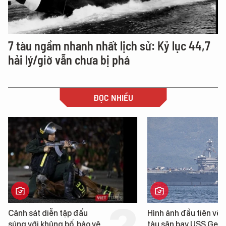
7 tàu ngầm nhanh nhất lịch sử: Kỷ lục 44,7
hải lý/giờ vẫn chưa bị phá
ĐỌC NHIỀU
Cảnh sát diễn tập đấu
Hình ảnh đầu tiên về 
súng với khủng bố, bảo vệ
tàu sân bay USS Geo