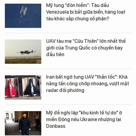
Mỹ tung “đòn hiểm”: Tàu dầu
Venezuela bị bắt giữa biển, hàng loạt
tàu khác sắp chung số phận?
UAV tàu mẹ “Cửu Thiên” lớn nhất thế
giới của Trung Quốc có chuyến bay
đầu tiên
Iran bất ngờ tung UAV "thần tốc": Khả
năng tấn công chớp nhoáng, vượt mặt
radar đối phương
Mỹ đề nghị lập "khu kinh tế tự do" ở
miền Đông nếu Ukraine nhượng lại
Donbass