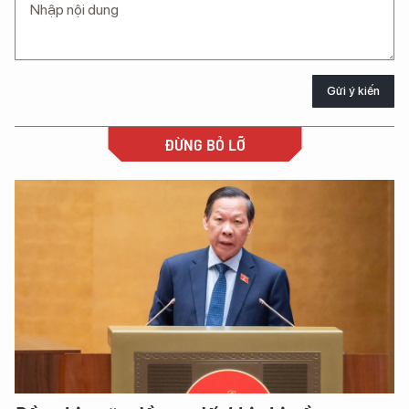
Gửi ý kiến
ĐỪNG BỎ LỠ