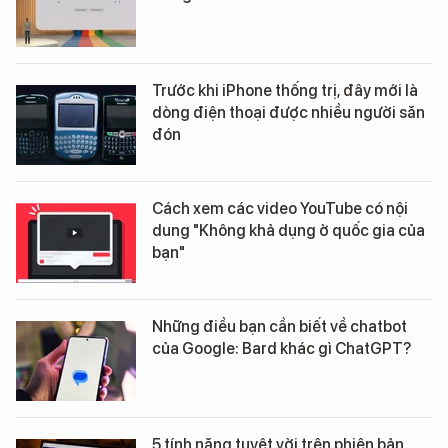
Cảnh sát diễn tập đấu
Hình ảnh đầu tiên về 
súng với khủng bố, bảo vệ
tàu sân bay USS Geo
yếu nhân
Washington vừa đến 
Nẵng
ĐÁNH GIÁ SẢN PHẨM
AI sẽ thay đổi cách bạn sử dụng
Google Search như thế nào?
Trước khi iPhone thống trị, đây mới là
dòng điện thoại được nhiều người săn
đón
Cách xem các video YouTube có nội