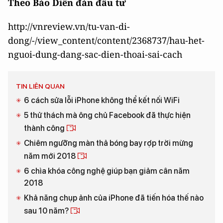
quen này đi nhé.
Và cuối cùng: nhớ rút sạc khi đã sạc đầy
100%.
Theo Báo Diễn đàn đầu tư
http://vnreview.vn/tu-van-di-
dong/-/view_content/content/2368737/hau-het-
nguoi-dung-dang-sac-dien-thoai-sai-cach
TIN LIÊN QUAN
6 cách sửa lỗi iPhone không thể kết nối WiFi