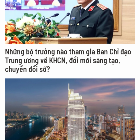
Thủ tướng: Mỗi người dân cần tự trang bị kỹ
năng số, ứng xử văn minh trên không gian
mạng
Những bộ trưởng nào tham gia Ban Chỉ đạo
Trung ương về KHCN, đổi mới sáng tạo,
chuyển đổi số?