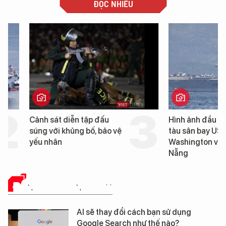
PNJ triệu tập họp bất thường
ĐỌC NHIỀU