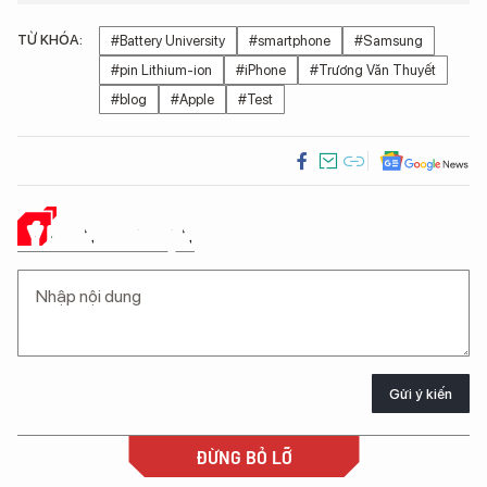
5 thử thách mà ông chủ Facebook đã thực hiện
thành công
Chiêm ngưỡng màn thả bóng bay rợp trời mừng
năm mới 2018
6 chìa khóa công nghệ giúp bạn giảm cân năm
2018
Khả năng chụp ảnh của iPhone đã tiến hóa thế nào
sau 10 năm?
TỪ KHÓA:
#Battery University
#smartphone
#Samsung
#pin Lithium-ion
#iPhone
#Trương Văn Thuyết
#blog
#Apple
#Test
Ý KIẾN CỦA BẠN