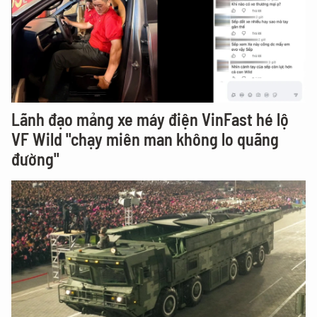
Big 4 cũng "chạy đua", lãi suất khi nào hạ
nhiệt?
Lãnh đạo mảng xe máy điện VinFast hé lộ
VF Wild "chạy miên man không lo quãng
đường"