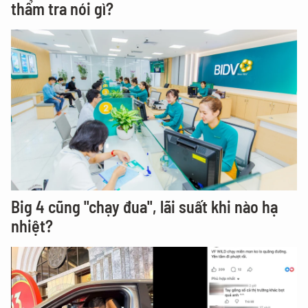
Đề xuất tăng hơn 86.000 tỷ đồng vốn đường
sắt Lào Cai - Hà Nội - Hải Phòng, cơ quan
thẩm tra nói gì?