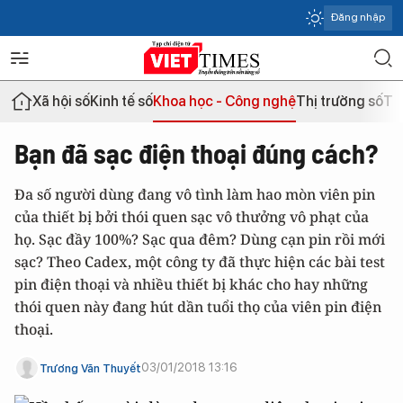
Đăng nhập
Xã hội số
Kinh tế số
Khoa học - Công nghệ
Thị trường số
Th
Bạn đã sạc điện thoại đúng cách?
Đa số người dùng đang vô tình làm hao mòn viên pin
của thiết bị bởi thói quen sạc vô thưởng vô phạt của
họ. Sạc đầy 100%? Sạc qua đêm? Dùng cạn pin rồi mới
sạc? Theo Cadex, một công ty đã thực hiện các bài test
pin điện thoại và nhiều thiết bị khác cho hay những
thói quen này đang hút dần tuổi thọ của viên pin điện
thoại.
03/01/2018 13:16
Trương Văn Thuyết