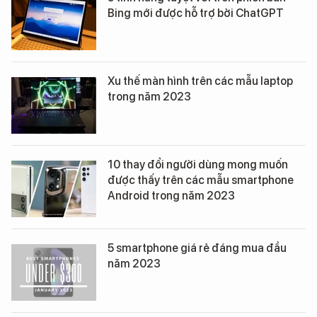
dung "Không khả dụng ở quốc gia của
bạn"
Những điều bạn cần biết về chatbot
của Google: Bard khác gì ChatGPT?
5 tính năng tuyệt vời trên phiên bản
Bing mới được hỗ trợ bởi ChatGPT
Xu thế màn hình trên các mẫu laptop
trong năm 2023