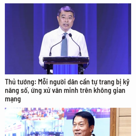
Gửi ý kiến
ĐỪNG BỎ LỠ