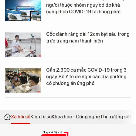
người thuộc nhóm nguy cơ do khả
năng dịch COVID-19 tái bùng phát
Cốc đánh răng dài 12cm kẹt sâu trong
trực tràng nam thanh niên
Gần 2.300 ca mắc COVID-19 trong 3
ngày, Bộ Y tế đề nghị các địa phương
có phương án ứng phó
Xã hội số
Kinh tế số
Khoa học - Công nghệ
Thị trường số
Th