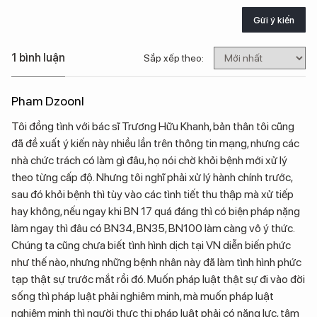
Gửi ý kiến
1 bình luận
Sắp xếp theo:
Pham Dzoonl
Tôi đồng tình với bác sĩ Trương Hữu Khanh, bản thân tôi cũng
đã đề xuất ý kiến này nhiều lần trên thông tin mạng, nhưng các
nhà chức trách có làm gì đâu, họ nói chờ khỏi bệnh mới xử lý
theo từng cấp độ. Nhưng tôi nghĩ phải xử lý hành chính trước,
sau đó khỏi bệnh thì tùy vào các tình tiết thu thập mà xử tiếp
hay không, nếu ngay khi BN 17 quá đáng thì có biện pháp nặng
làm ngay thì đâu có BN34, BN35, BN100 làm càng vô ý thức.
Chúng ta cũng chưa biết tình hình dịch tại VN diễn biến phức
như thế nào, nhưng những bệnh nhân này đã làm tình hình phức
tạp thật sự trước mắt rồi đó. Muốn pháp luật thật sự đi vào đời
sống thì pháp luật phải nghiêm minh, mà muốn pháp luật
nghiêm minh thì người thực thi pháp luật phải có năng lực, tâm