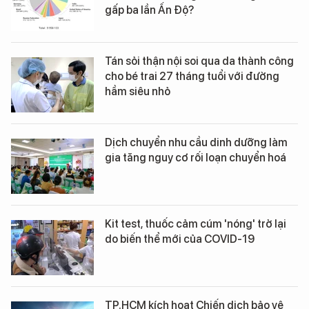
gấp ba lần Ấn Độ?
Tán sỏi thận nội soi qua da thành công
cho bé trai 27 tháng tuổi với đường
hầm siêu nhỏ
Dịch chuyển nhu cầu dinh dưỡng làm
gia tăng nguy cơ rối loạn chuyển hoá
Kit test, thuốc cảm cúm 'nóng' trở lại
do biến thể mới của COVID-19
TP.HCM kích hoạt Chiến dịch bảo vệ