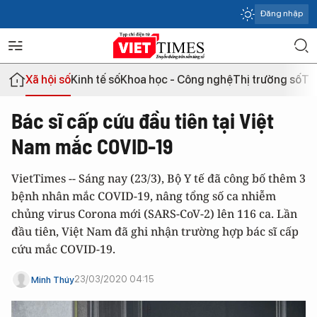
Đăng nhập
Xã hội số
Kinh tế số
Khoa học - Công nghệ
Thị trường số
Th
Bác sĩ cấp cứu đầu tiên tại Việt
Nam mắc COVID-19
VietTimes -- Sáng nay (23/3), Bộ Y tế đã công bố thêm 3
bệnh nhân mắc COVID-19, nâng tổng số ca nhiễm
chủng virus Corona mới (SARS-CoV-2) lên 116 ca. Lần
đầu tiên, Việt Nam đã ghi nhận trường hợp bác sĩ cấp
cứu mắc COVID-19.
23/03/2020 04:15
Minh Thúy