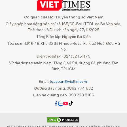
Cơ quan của Hội Truyền thông số Việt Nam
Giấy phép hoạt động báo chí số 165/GP-BVHTTDL do Bộ Văn hóa,
Thể thao và Du lịch cấp ngày 27/11/2025
Tổng Biên tập:
Nguyễn Bá Kiên
Tòa soạn: LK16-18, Khu đô thị Hinode Royal Park, xã Hoài Đức, Hà
Nội
Điện thoại/fax: (024)32 151175
VP đại diện tại miền Nam: Tầng 3, số 54, đường C1, phường Tân
Bình, TP.HCM
Email:
toasoan@viettimes.vn
Đường dây nóng:
0862 774 832
Liên hệ quảng cáo:
093 228 8166
® Chỉ được đăng tải nội dung thông tin khi có sự đồng ý bằng văn