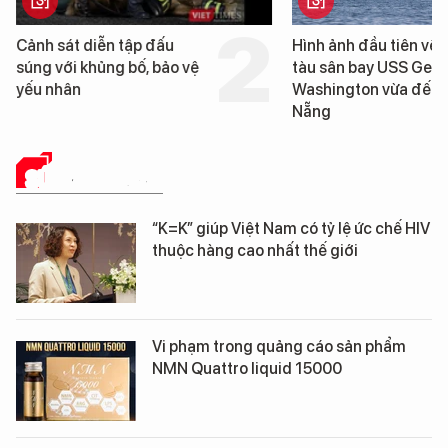
Hình ảnh đầu tiên về siêu
Cận cảnh chiến hạm 
tàu sân bay USS George
tống tàu sân bay USS
Washington vừa đến Đà
George Washington 
Nẵng
Đà Nẵng
SỨC KHỎE 24H
“K=K” giúp Việt Nam có tỷ lệ ức chế HIV
thuộc hàng cao nhất thế giới
Vi phạm trong quảng cáo sản phẩm
NMN Quattro liquid 15000