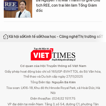
Bà Nguyễn Thị Mai Thanh rời ghế Chủ
tịch REE, con trai lên làm Tổng Giám
đốc
Xã hội số
Kinh tế số
Khoa học - Công nghệ
Thị trường số
Th
Cơ quan của Hội Truyền thông số Việt Nam
Giấy phép hoạt động báo chí số 165/GP-BVHTTDL do Bộ Văn hóa,
Thể thao và Du lịch cấp ngày 27/11/2025
Tổng Biên tập:
Nguyễn Bá Kiên
Tòa soạn: LK16-18, Khu đô thị Hinode Royal Park, xã Hoài Đức, Hà
Nội
Điện thoại/fax: (024)32 151175
VP đại diện tại miền Nam: Tầng 3, số 54, đường C1, phường Tân