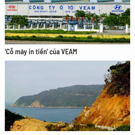
'Cỗ máy in tiền' của VEAM