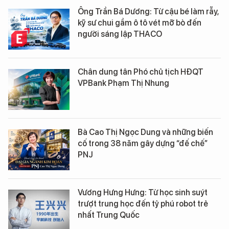
Ông Trần Bá Dương: Từ cậu bé làm rẫy,
kỹ sư chui gầm ô tô vét mỡ bò đến
người sáng lập THACO
Chân dung tân Phó chủ tịch HĐQT
VPBank Phạm Thị Nhung
Bà Cao Thị Ngọc Dung và những biến
cố trong 38 năm gây dựng “đế chế”
PNJ
Vương Hưng Hưng: Từ học sinh suýt
trượt trung học đến tỷ phú robot trẻ
nhất Trung Quốc