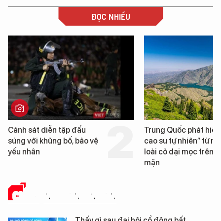
ĐỌC NHIỀU
Trung Quốc phát hiện “mỏ
Loạt dự án bất 
cao su tự nhiên” từ một
Đà Nẵng sắp bị 
loài cỏ dại mọc trên đất
mặn
CHUYỆN DOANH NHÂN
Thấy gì sau đại hội cổ đông bất